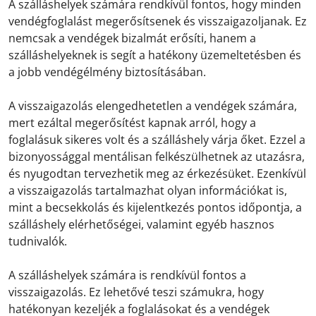
A szálláshelyek számára rendkívül fontos, hogy minden
vendégfoglalást megerősítsenek és visszaigazoljanak. Ez
nemcsak a vendégek bizalmát erősíti, hanem a
szálláshelyeknek is segít a hatékony üzemeltetésben és
a jobb vendégélmény biztosításában.
A visszaigazolás elengedhetetlen a vendégek számára,
mert ezáltal megerősítést kapnak arról, hogy a
foglalásuk sikeres volt és a szálláshely várja őket. Ezzel a
bizonyossággal mentálisan felkészülhetnek az utazásra,
és nyugodtan tervezhetik meg az érkezésüket. Ezenkívül
a visszaigazolás tartalmazhat olyan információkat is,
mint a becsekkolás és kijelentkezés pontos időpontja, a
szálláshely elérhetőségei, valamint egyéb hasznos
tudnivalók.
A szálláshelyek számára is rendkívül fontos a
visszaigazolás. Ez lehetővé teszi számukra, hogy
hatékonyan kezeljék a foglalásokat és a vendégek