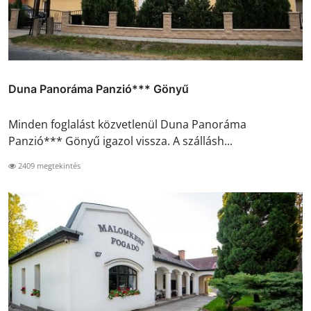
Duna Panoráma Panzió*** Gönyű
Minden foglalást közvetlenül Duna Panoráma
Panzió*** Gönyű igazol vissza. A szállásh...
2409 megtekintés