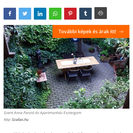
További képek és árak itt!
Szent Anna Panzió és Apartmanház Esztergom
Kép:
Szallas.hu