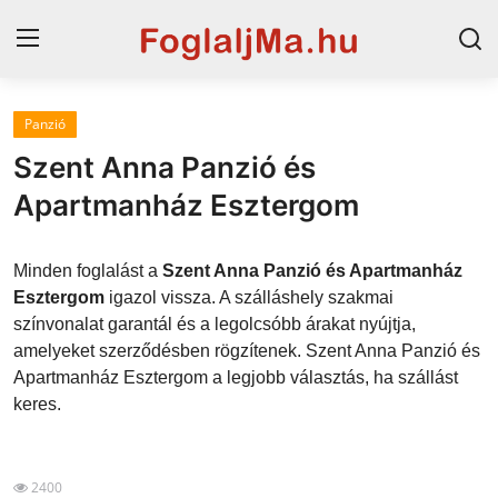
Panzió
Horvát tengerpart
Szent Anna Panzió és
Magyarország
Apartmanház Esztergom
Horvátország
Minden foglalást a
Szent Anna Panzió és Apartmanház
Szállások a Balatonon
Esztergom
igazol vissza. A szálláshely szakmai
színvonalat garantál és a legolcsóbb árakat nyújtja,
Szállások Hajdúszoboszlón
amelyeket szerződésben rögzítenek. Szent Anna Panzió és
Apartmanház Esztergom a legjobb választás, ha szállást
Blog
keres.
2400