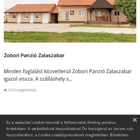
Zobori Panzió Zalaszabar
Minden foglalást közvetlenül Zobori Panzió Zalaszabar
igazol vissza. A szálláshely s...
2312 megtekintés
×
Ez a weboldal sütiket használ a felhasználói élmény javítása
érdekében. A weboldalunk használatával Ön hozzájárul az összes süti
használatához, a Cookie szabályzatunknak megfelelően.
Bővebben