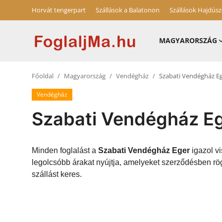
Horvát tengerpart
Szállások a Balatonon
Szállások Hajdús
MAGYARORSZÁG
Magyarország
Főoldal
Magyarország
Vendégház
Szabati Vendégház E
Horvát tengerpart
Vendégház
Horvátország
Szabati Vendégház E
Szállások a Balatonon
Szállások Hajdúszoboszlón
Minden foglalást a
Szabati Vendégház Eger
igazol vi
legolcsóbb árakat nyújtja, amelyeket szerződésben rö
Blog
szállást keres.