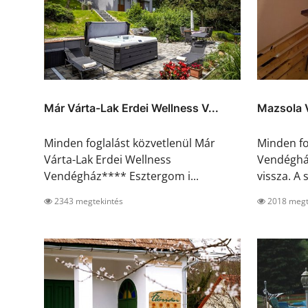
Már Várta-Lak Erdei Wellness V...
Mazsola 
Minden foglalást közvetlenül Már
Minden fo
Várta-Lak Erdei Wellness
Vendégház
Vendégház**** Esztergom i...
vissza. A s
2343 megtekintés
2018 megt