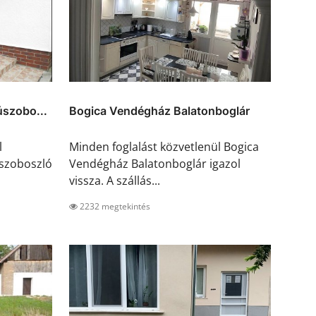
szobo...
Bogica Vendégház Balatonboglár
l
Minden foglalást közvetlenül Bogica
szoboszló
Vendégház Balatonboglár igazol
vissza. A szállás...
2232 megtekintés