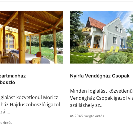
partmanház
Nyírfa Vendégház Csopak
boszló
Minden foglalást közvetlenül
glalást közvetlenül Móricz
Vendégház Csopak igazol vis
ház Hajdúszoboszló igazol
szálláshely sz...
zál...
2046 megtekintés
ekintés