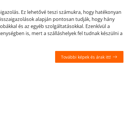
zaigazolás. Ez lehetővé teszi számukra, hogy hatékonyan
 visszaigazolások alapján pontosan tudják, hogy hány
zobákkal és az egyéb szolgáltatásokkal. Ezenkívül a
kenységben is, mert a szálláshelyek fel tudnak készülni a
További képek és árak itt!