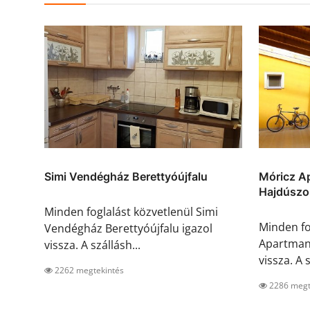
Simi Vendégház Berettyóújfalu
Móricz A
Hajdúszo
Minden foglalást közvetlenül Simi
Minden fo
Vendégház Berettyóújfalu igazol
Apartman
vissza. A szállásh...
vissza. A s
2262 megtekintés
2286 megt