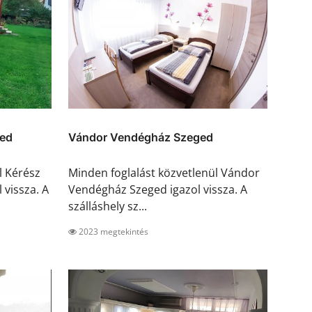
red
Vándor Vendégház Szeged
l Kérész
Minden foglalást közvetlenül Vándor
 vissza. A
Vendégház Szeged igazol vissza. A
szálláshely sz...
2023 megtekintés