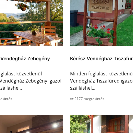
s Vendégház Zebegény
Kérész Vendégház Tiszafü
glalást közvetlenül
Minden foglalást közvetlenü
 Vendégház Zebegény igazol
Vendégház Tiszafüred igazol
zálláshe...
szálláshel...
ekintés
2177 megtekintés