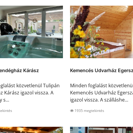
Vendégház Kárász
Kemencés Udvarház Egersz
glalást közvetlenül Tulipán
Minden foglalást közvetlenü
 Kárász igazol vissza. A
Kemencés Udvarház Egersz
 s...
igazol vissza. A szálláshe...
ekintés
1935 megtekintés