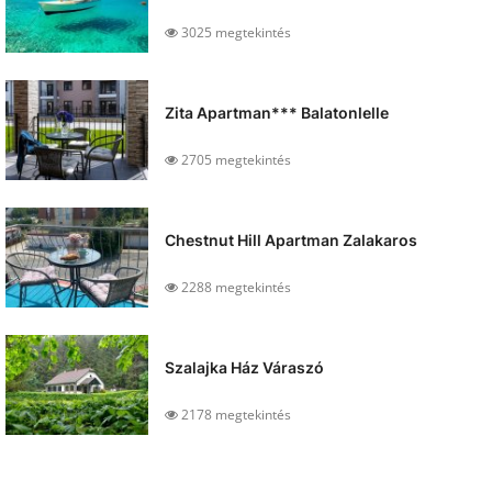
3025 megtekintés
Zita Apartman*** Balatonlelle
2705 megtekintés
Chestnut Hill Apartman Zalakaros
2288 megtekintés
Szalajka Ház Váraszó
2178 megtekintés