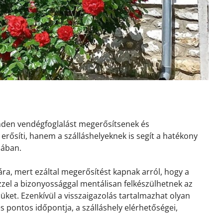
inden vendégfoglalást megerősítsenek és
erősíti, hanem a szálláshelyeknek is segít a hatékony
sában.
ra, mert ezáltal megerősítést kapnak arról, hogy a
 Ezzel a bizonyossággal mentálisan felkészülhetnek az
ket. Ezenkívül a visszaigazolás tartalmazhat olyan
és pontos időpontja, a szálláshely elérhetőségei,