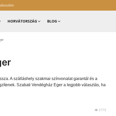
zoboszlón
HORVÁTORSZÁG
BLOG
ger
ger
ssza. A szálláshely szakmai színvonalat garantál és a
gzítenek. Szabati Vendégház Eger a legjobb választás, ha
2173