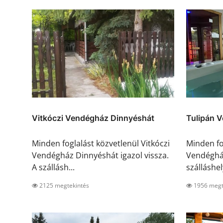
Vitkóczi Vendégház Dinnyéshát
Tulipán 
Minden foglalást közvetlenül Vitkóczi
Minden fo
Vendégház Dinnyéshát igazol vissza.
Vendégház
A szállásh...
szálláshely
2125 megtekintés
1956 megt