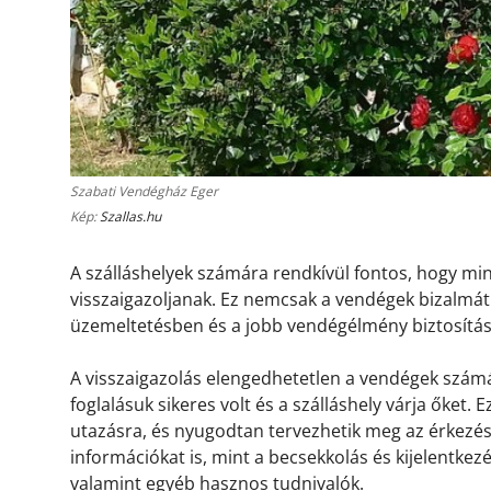
Szabati Vendégház Eger
Kép:
Szallas.hu
A szálláshelyek számára rendkívül fontos, hogy m
visszaigazoljanak. Ez nemcsak a vendégek bizalmát 
üzemeltetésben és a jobb vendégélmény biztosítá
A visszaigazolás elengedhetetlen a vendégek számá
foglalásuk sikeres volt és a szálláshely várja őket.
utazásra, és nyugodtan tervezhetik meg az érkezésü
információkat is, mint a becsekkolás és kijelentkez
valamint egyéb hasznos tudnivalók.