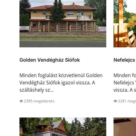
Golden Vendégház Siófok
Nefelejc
Minden foglalást közvetlenül Golden
Minden fo
Vendégház Siófok igazol vissza. A
Nefelejcs
szálláshely sz...
vissza. A s
2385 megtekintés
2281 megt