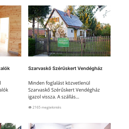
alók
Szarvaskő Szérűskert Vendégház
l
Minden foglalást közvetlenül
alók
Szarvaskő Szérűskert Vendégház
igazol vissza. A szállás...
2165 megtekintés