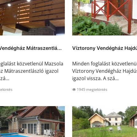
Vendégház Mátraszentlá...
Víztorony Vendégház Hajdú
glalást közvetlenül Mazsola
Minden foglalást közvetlenü
 Mátraszentlászló igazol
Víztorony Vendégház Hajdú
zá...
igazol vissza. A szá...
ekintés
1945 megtekintés