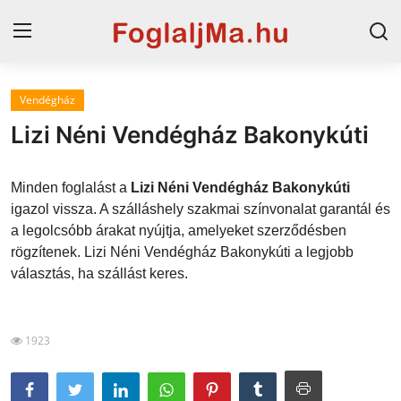
Vendégház
Horvát tengerpart
Lizi Néni Vendégház Bakonykúti
Magyarország
Minden foglalást a
Lizi Néni Vendégház Bakonykúti
Horvátország
igazol vissza. A szálláshely szakmai színvonalat garantál és
a legolcsóbb árakat nyújtja, amelyeket szerződésben
Szállások a Balatonon
rögzítenek. Lizi Néni Vendégház Bakonykúti a legjobb
Blog
választás, ha szállást keres.
Szállások Hajdúszoboszlón
1923