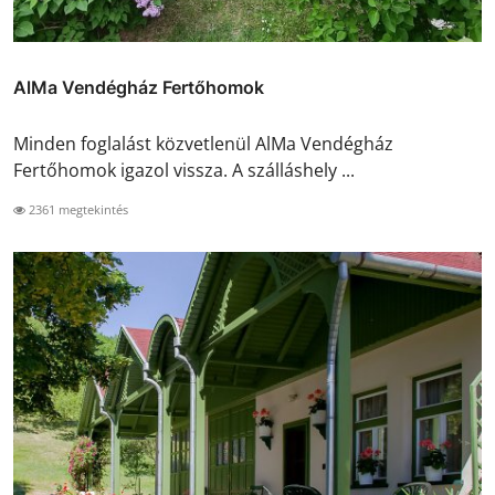
AlMa Vendégház Fertőhomok
Minden foglalást közvetlenül AlMa Vendégház
Fertőhomok igazol vissza. A szálláshely ...
2361 megtekintés