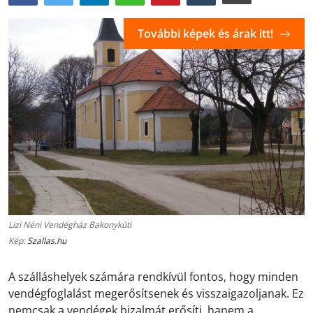
További képek és árak itt!
Lizi Néni Vendégház Bakonykúti
Kép:
Szallas.hu
A szálláshelyek számára rendkívül fontos, hogy minden
vendégfoglalást megerősítsenek és visszaigazoljanak. Ez
nemcsak a vendégek bizalmát erősíti, hanem a