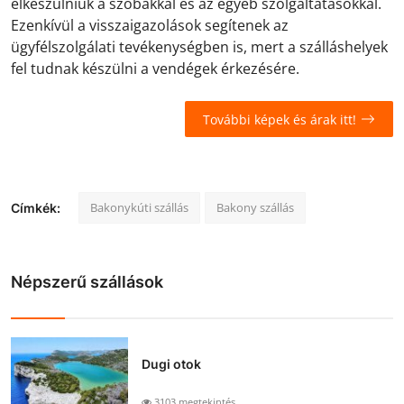
elkészülniük a szobákkal és az egyéb szolgáltatásokkal.
Ezenkívül a visszaigazolások segítenek az
ügyfélszolgálati tevékenységben is, mert a szálláshelyek
fel tudnak készülni a vendégek érkezésére.
További képek és árak itt!
Bakonykúti szállás
Bakony szállás
Címkék:
Népszerű szállások
Dugi otok
3103 megtekintés