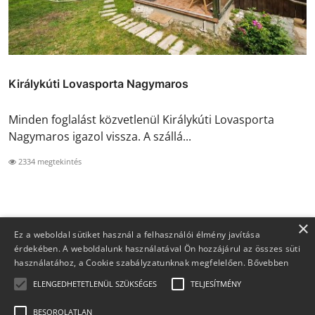
Királykúti Lovasporta Nagymaros
Minden foglalást közvetlenül Királykúti Lovasporta
Nagymaros igazol vissza. A szállá...
2334 megtekintés
×
Ez a weboldal sütiket használ a felhasználói élmény javítása
érdekében. A weboldalunk használatával Ön hozzájárul az összes süti
használatához, a Cookie szabályzatunknak megfelelően.
Bővebben
ELENGEDHETETLENÜL SZÜKSÉGES
TELJESÍTMÉNY
BESOROLATLAN