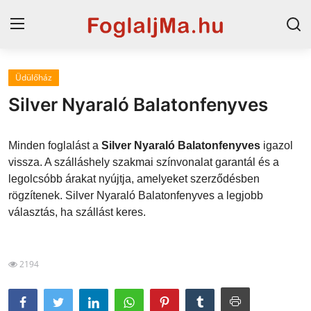
Üdülőház
Horvát tengerpart
Silver Nyaraló Balatonfenyves
Magyarország
Minden foglalást a
Silver Nyaraló Balatonfenyves
igazol
Horvátország
vissza. A szálláshely szakmai színvonalat garantál és a
legolcsóbb árakat nyújtja, amelyeket szerződésben
Szállások a Balatonon
rögzítenek. Silver Nyaraló Balatonfenyves a legjobb
Szállások Hajdúszoboszlón
választás, ha szállást keres.
Blog
2194