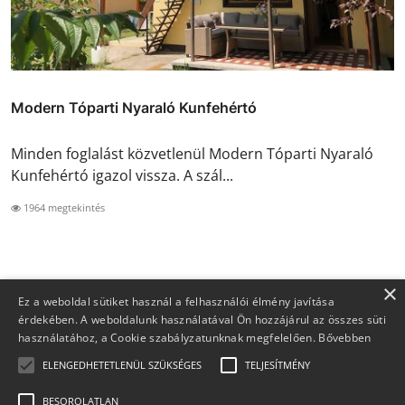
Modern Tóparti Nyaraló Kunfehértó
Minden foglalást közvetlenül Modern Tóparti Nyaraló
Kunfehértó igazol vissza. A szál...
1964 megtekintés
×
Ez a weboldal sütiket használ a felhasználói élmény javítása
érdekében. A weboldalunk használatával Ön hozzájárul az összes süti
használatához, a Cookie szabályzatunknak megfelelően.
Bővebben
ELENGEDHETETLENÜL SZÜKSÉGES
TELJESÍTMÉNY
BESOROLATLAN