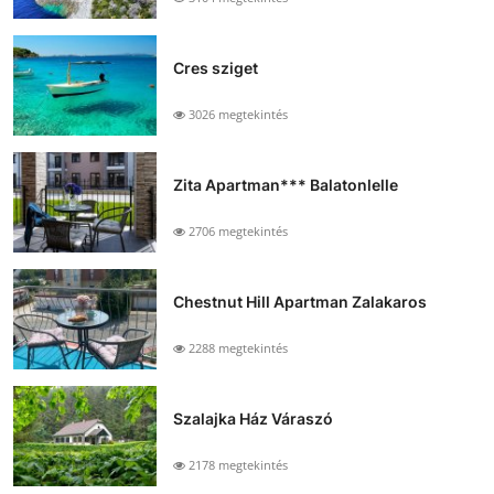
Cres sziget
3026 megtekintés
Zita Apartman*** Balatonlelle
2706 megtekintés
Chestnut Hill Apartman Zalakaros
2288 megtekintés
Szalajka Ház Váraszó
2178 megtekintés