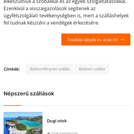
elkészülniük a szobákkal és az egyéb szolgáltatásokkal.
Ezenkívül a visszaigazolások segítenek az
ügyfélszolgálati tevékenységben is, mert a szálláshelyek
fel tudnak készülni a vendégek érkezésére.
További képek és árak itt!
Balatonfenyves szállás
Balaton szállás
Címkék:
Népszerű szállások
Dugi otok
3104 megtekintés