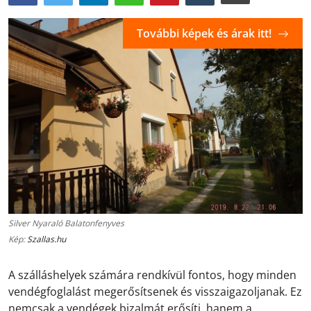
További képek és árak itt!
Silver Nyaraló Balatonfenyves
Kép:
Szallas.hu
A szálláshelyek számára rendkívül fontos, hogy minden
vendégfoglalást megerősítsenek és visszaigazoljanak. Ez
nemcsak a vendégek bizalmát erősíti, hanem a