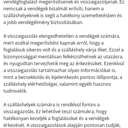
vendégfoglalást megerősítsenek és visszaigazoljanak. Ez
nemcsak a vendégek bizalmát erősíti, hanem a
szálláshelyeknek is segít a hatékony üzemeltetésben és
a jobb vendégélmény biztosításában.
A visszaigazolás elengedhetetlen a vendégek számára,
mert ezáltal megerősítést kapnak arról, hogy a
foglalásuk sikeres volt és a szálláshely várja őket. Ezzel a
bizonyossággal mentálisan felkészülhetnek az utazásra,
és nyugodtan tervezhetik meg az érkezésüket. Ezenkívül
a visszaigazolás tartalmazhat olyan információkat is,
mint a becsekkolás és kijelentkezés pontos időpontja, a
szálláshely elérhetőségei, valamint egyéb hasznos
tudnivalók.
A szálláshelyek számára is rendkívül fontos a
visszaigazolás. Ez lehetővé teszi számukra, hogy
hatékonyan kezeljék a foglalásokat és a vendégek
érkezését. A visszaigazolások alapján pontosan tudják,