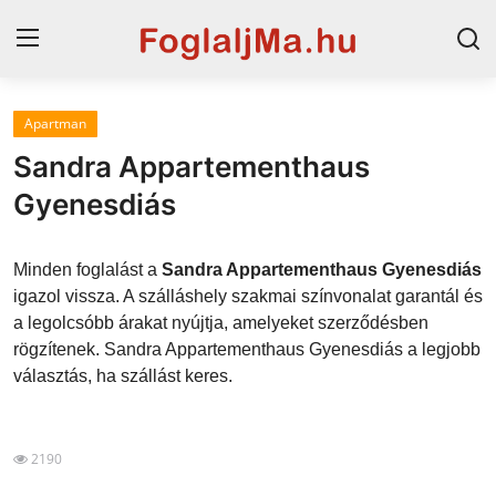
Apartman
Horvát tengerpart
Sandra Appartementhaus
Magyarország
Gyenesdiás
Szállások a Balatonon
Minden foglalást a
Sandra Appartementhaus Gyenesdiás
Horvátország
igazol vissza. A szálláshely szakmai színvonalat garantál és
a legolcsóbb árakat nyújtja, amelyeket szerződésben
Blog
rögzítenek. Sandra Appartementhaus Gyenesdiás a legjobb
választás, ha szállást keres.
Szállások Hajdúszoboszlón
2190