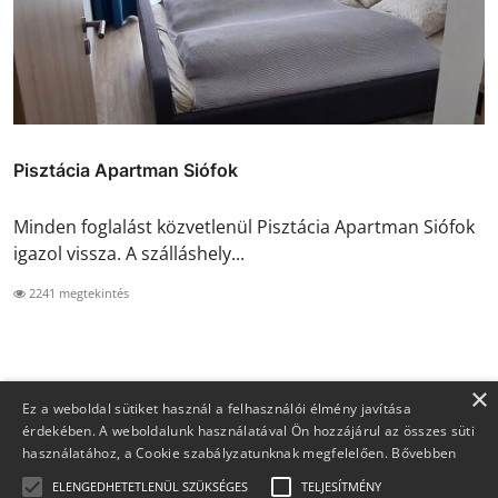
Pisztácia Apartman Siófok
Minden foglalást közvetlenül Pisztácia Apartman Siófok
igazol vissza. A szálláshely...
2241 megtekintés
×
Ez a weboldal sütiket használ a felhasználói élmény javítása
érdekében. A weboldalunk használatával Ön hozzájárul az összes süti
használatához, a Cookie szabályzatunknak megfelelően.
Bővebben
ELENGEDHETETLENÜL SZÜKSÉGES
TELJESÍTMÉNY