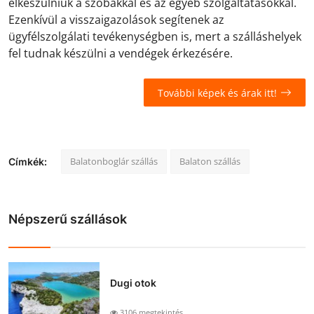
elkészülniük a szobákkal és az egyéb szolgáltatásokkal.
Ezenkívül a visszaigazolások segítenek az
ügyfélszolgálati tevékenységben is, mert a szálláshelyek
fel tudnak készülni a vendégek érkezésére.
További képek és árak itt!
Balatonboglár szállás
Balaton szállás
Címkék:
Népszerű szállások
Dugi otok
3106 megtekintés