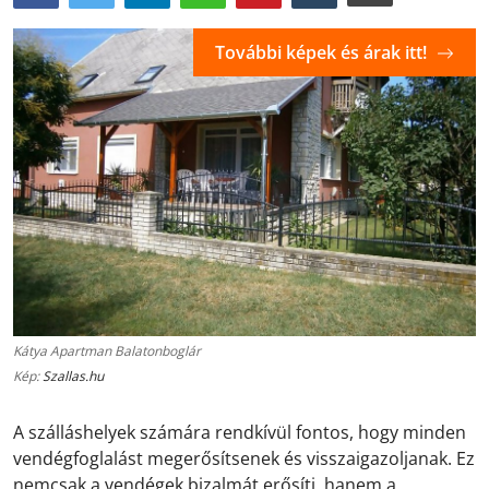
További képek és árak itt!
Kátya Apartman Balatonboglár
Kép:
Szallas.hu
A szálláshelyek számára rendkívül fontos, hogy minden
vendégfoglalást megerősítsenek és visszaigazoljanak. Ez
nemcsak a vendégek bizalmát erősíti, hanem a