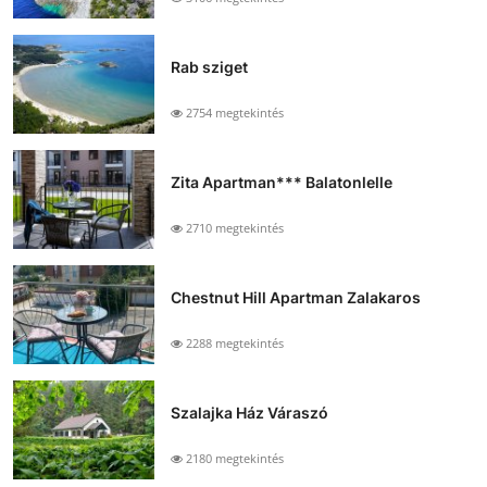
Rab sziget
2754 megtekintés
Zita Apartman*** Balatonlelle
2710 megtekintés
Chestnut Hill Apartman Zalakaros
2288 megtekintés
Szalajka Ház Váraszó
2180 megtekintés