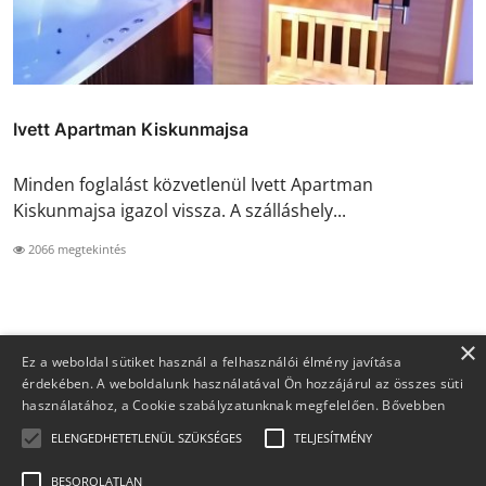
Ivett Apartman Kiskunmajsa
Minden foglalást közvetlenül Ivett Apartman
Kiskunmajsa igazol vissza. A szálláshely...
2066 megtekintés
×
Ez a weboldal sütiket használ a felhasználói élmény javítása
érdekében. A weboldalunk használatával Ön hozzájárul az összes süti
használatához, a Cookie szabályzatunknak megfelelően.
Bővebben
ELENGEDHETETLENÜL SZÜKSÉGES
TELJESÍTMÉNY
BESOROLATLAN