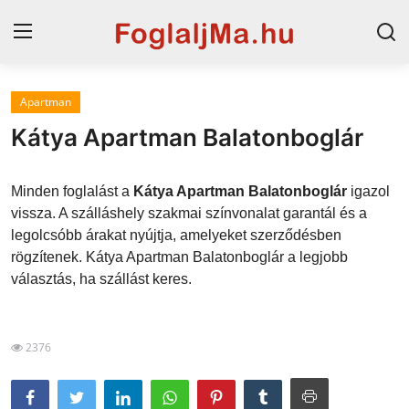
Apartman
Magyarország
Kátya Apartman Balatonboglár
Horvát tengerpart
Minden foglalást a
Kátya Apartman Balatonboglár
igazol
Horvátország
vissza. A szálláshely szakmai színvonalat garantál és a
legolcsóbb árakat nyújtja, amelyeket szerződésben
Szállások a Balatonon
rögzítenek. Kátya Apartman Balatonboglár a legjobb
Szállások Hajdúszoboszlón
választás, ha szállást keres.
Blog
2376