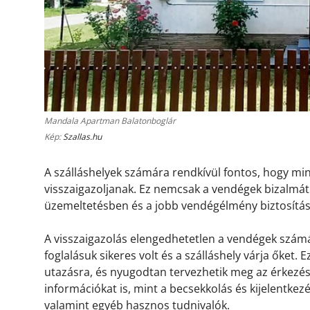
Mandala Apartman Balatonboglár
Kép:
Szallas.hu
A szálláshelyek számára rendkívül fontos, hogy m
visszaigazoljanak. Ez nemcsak a vendégek bizalmát 
üzemeltetésben és a jobb vendégélmény biztosítá
A visszaigazolás elengedhetetlen a vendégek számá
foglalásuk sikeres volt és a szálláshely várja őket.
utazásra, és nyugodtan tervezhetik meg az érkezésü
információkat is, mint a becsekkolás és kijelentkez
valamint egyéb hasznos tudnivalók.