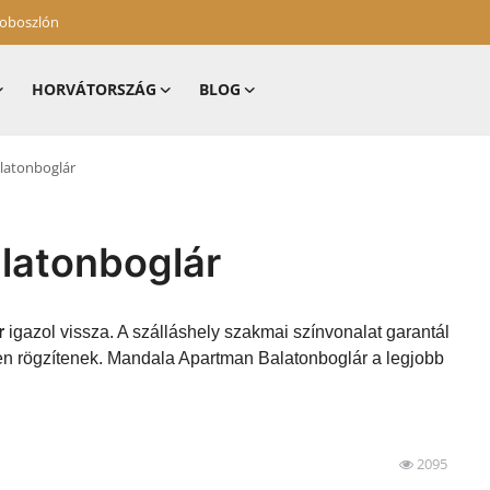
zoboszlón
HORVÁTORSZÁG
BLOG
latonboglár
latonboglár
r
igazol vissza. A szálláshely szakmai színvonalat garantál
en rögzítenek. Mandala Apartman Balatonboglár a legjobb
2095