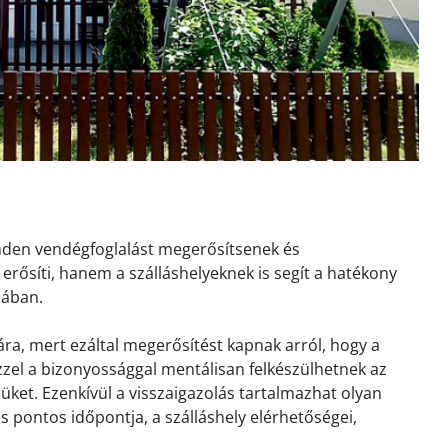
inden vendégfoglalást megerősítsenek és
erősíti, hanem a szálláshelyeknek is segít a hatékony
sában.
ra, mert ezáltal megerősítést kapnak arról, hogy a
 Ezzel a bizonyossággal mentálisan felkészülhetnek az
ket. Ezenkívül a visszaigazolás tartalmazhat olyan
és pontos időpontja, a szálláshely elérhetőségei,