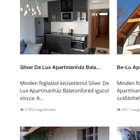
Silver De Lux Apartmanház Bala...
Be-Lu Apa
Minden foglalást közvetlenül Silver De
Minden fo
Lux Apartmanház Balatonfüred igazol
Apartman 
vissza. A...
szálláshel.
2189 megtekintés
2011 megt