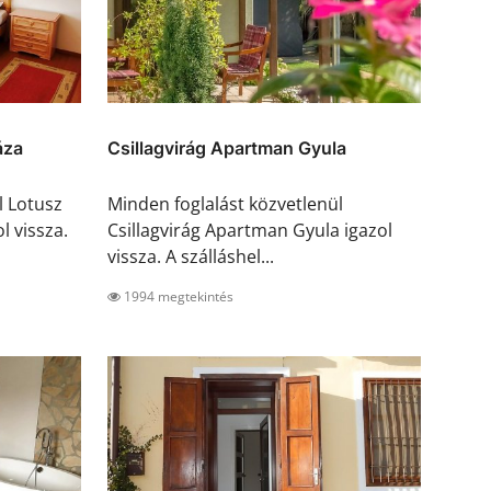
áza
Csillagvirág Apartman Gyula
l Lotusz
Minden foglalást közvetlenül
 vissza.
Csillagvirág Apartman Gyula igazol
vissza. A szálláshel...
1994 megtekintés