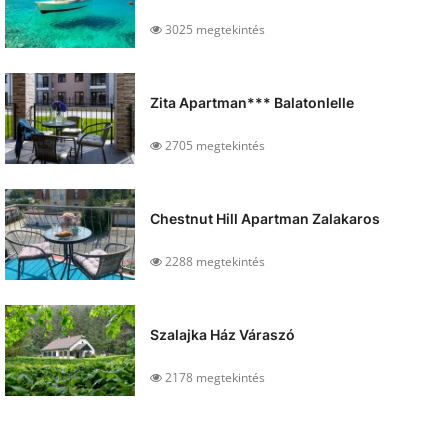
3025 megtekintés
Zita Apartman*** Balatonlelle
2705 megtekintés
Chestnut Hill Apartman Zalakaros
2288 megtekintés
Szalajka Ház Váraszó
2178 megtekintés