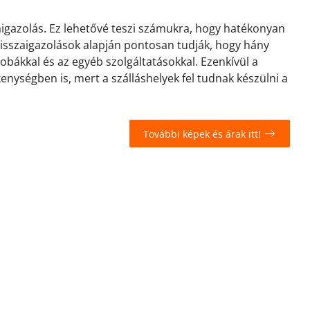
zaigazolás. Ez lehetővé teszi számukra, hogy hatékonyan
 visszaigazolások alapján pontosan tudják, hogy hány
zobákkal és az egyéb szolgáltatásokkal. Ezenkívül a
kenységben is, mert a szálláshelyek fel tudnak készülni a
További képek és árak itt!