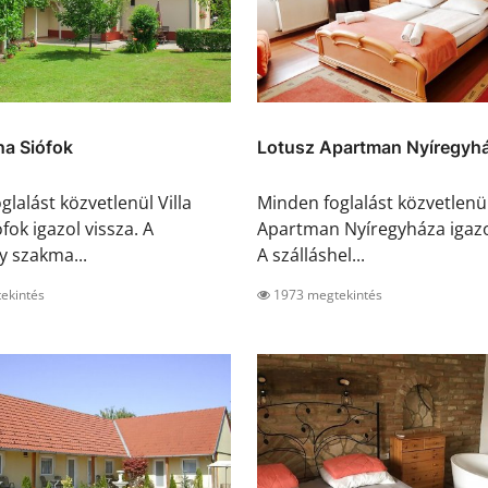
ina Siófok
Lotusz Apartman Nyíregyh
lalást közvetlenül Villa
Minden foglalást közvetlenü
fok igazol vissza. A
Apartman Nyíregyháza igazol
y szakma...
A szálláshel...
ekintés
1973 megtekintés