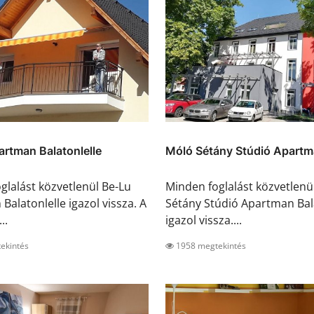
rtman Balatonlelle
Móló Sétány Stúdió Apartma
glalást közvetlenül Be-Lu
Minden foglalást közvetlenü
Balatonlelle igazol vissza. A
Sétány Stúdió Apartman Bal
..
igazol vissza....
ekintés
1958 megtekintés