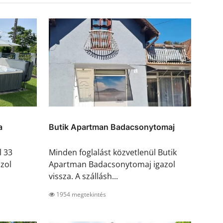
a
Butik Apartman Badacsonytomaj
l 33
Minden foglalást közvetlenül Butik
zol
Apartman Badacsonytomaj igazol
vissza. A szállásh...
1954 megtekintés