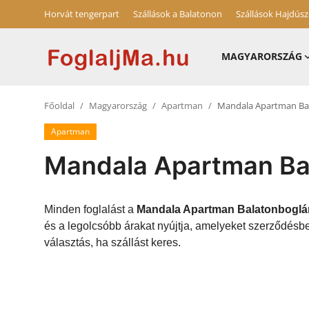
Horvát tengerpart
Szállások a Balatonon
Szállások Hajdús
MAGYARORSZÁG
Magyarország
Főoldal
Magyarország
Apartman
Mandala Apartman Ba
Horvát tengerpart
Apartman
Horvátország
Mandala Apartman Ba
Szállások a Balatonon
Szállások Hajdúszoboszlón
Minden foglalást a
Mandala Apartman Balatonboglá
és a legolcsóbb árakat nyújtja, amelyeket szerződésb
Blog
választás, ha szállást keres.