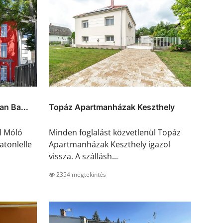
n Ba...
Topáz Apartmanházak Keszthely
l Móló
Minden foglalást közvetlenül Topáz
atonlelle
Apartmanházak Keszthely igazol
vissza. A szállásh...
2354 megtekintés