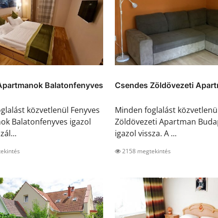
Apartmanok Balatonfenyves
Csendes Zöldövezeti Apart
glalást közvetlenül Fenyves
Minden foglalást közvetlen
k Balatonfenyves igazol
Zöldövezeti Apartman Buda
zál...
igazol vissza. A ...
ekintés
2158 megtekintés