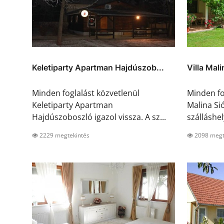
Keletiparty Apartman Hajdúszob...
Villa Mal
Minden foglalást közvetlenül
Minden fog
Keletiparty Apartman
Malina Sió
Hajdúszoboszló igazol vissza. A sz...
szálláshel
2229 megtekintés
2098 megt