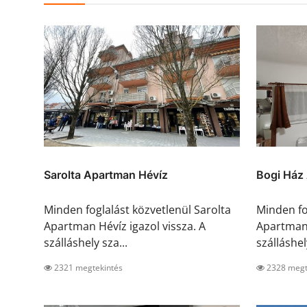
Sarolta Apartman Hévíz
Bogi Ház
Minden foglalást közvetlenül Sarolta
Minden fo
Apartman Hévíz igazol vissza. A
Apartman 
szálláshely sza...
szálláshely
2321 megtekintés
2328 megt