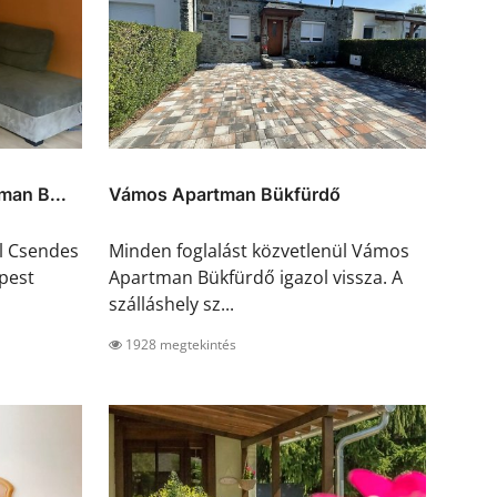
man B...
Vámos Apartman Bükfürdő
ül Csendes
Minden foglalást közvetlenül Vámos
pest
Apartman Bükfürdő igazol vissza. A
szálláshely sz...
1928 megtekintés