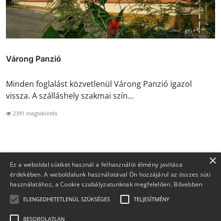
Várong Panzió
Minden foglalást közvetlenül Várong Panzió igazol
vissza. A szálláshely szakmai szín...
2391 megtekintés
×
Ez a weboldal sütiket használ a felhasználói élmény javítása
érdekében. A weboldalunk használatával Ön hozzájárul az összes süti
használatához, a Cookie szabályzatunknak megfelelően.
Bővebben
ELENGEDHETETLENÜL SZÜKSÉGES
TELJESÍTMÉNY
BESOROLATLAN