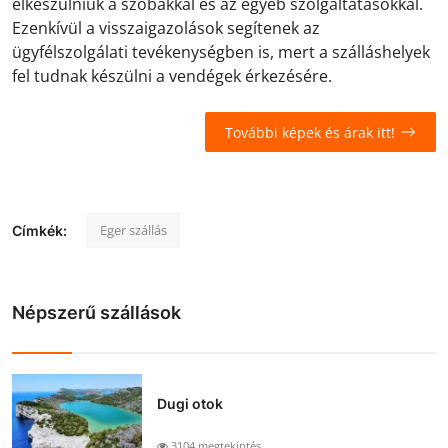
elkészülniük a szobákkal és az egyéb szolgáltatásokkal.
Ezenkívül a visszaigazolások segítenek az
ügyfélszolgálati tevékenységben is, mert a szálláshelyek
fel tudnak készülni a vendégek érkezésére.
További képek és árak itt!
Eger szállás
Címkék:
Népszerű szállások
Dugi otok
3104 megtekintés