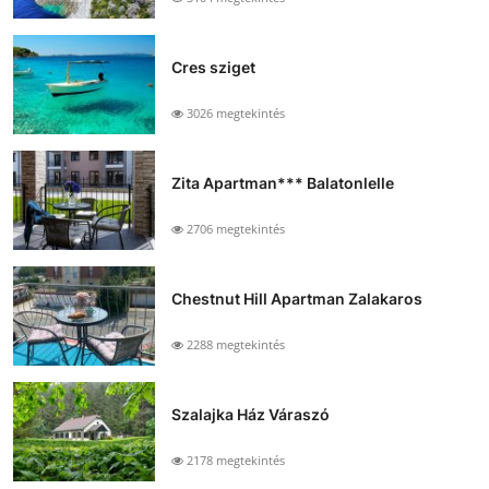
Cres sziget
3026 megtekintés
Zita Apartman*** Balatonlelle
2706 megtekintés
Chestnut Hill Apartman Zalakaros
2288 megtekintés
Szalajka Ház Váraszó
2178 megtekintés