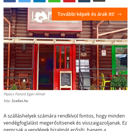
További képek és árak itt!
Pipacs Panzió Eger-Almár
Kép:
Szallas.hu
A szálláshelyek számára rendkívül fontos, hogy minden
vendégfoglalást megerősítsenek és visszaigazoljanak. Ez
nemcsak a vendégek bizalmát erősíti, hanem a