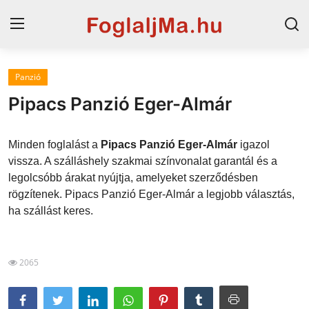
Panzió
Horvát tengerpart
Pipacs Panzió Eger-Almár
Magyarország
Minden foglalást a
Pipacs Panzió Eger-Almár
igazol
Horvátország
vissza. A szálláshely szakmai színvonalat garantál és a
legolcsóbb árakat nyújtja, amelyeket szerződésben
Szállások a Balatonon
rögzítenek. Pipacs Panzió Eger-Almár a legjobb választás,
Szállások Hajdúszoboszlón
ha szállást keres.
Blog
2065