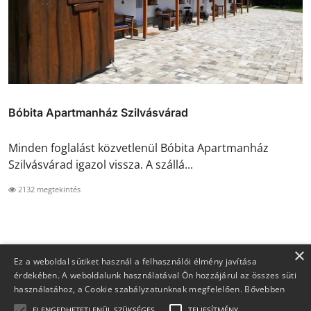
Bóbita Apartmanház Szilvásvárad
Minden foglalást közvetlenül Bóbita Apartmanház
Szilvásvárad igazol vissza. A szállá...
2132 megtekintés
×
Ez a weboldal sütiket használ a felhasználói élmény javítása
érdekében. A weboldalunk használatával Ön hozzájárul az összes süti
használatához, a Cookie szabályzatunknak megfelelően.
Bővebben
ELENGEDHETETLENÜL SZÜKSÉGES
TELJESÍTMÉNY