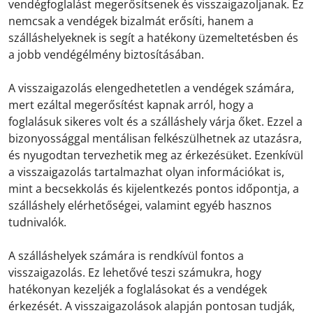
vendégfoglalást megerősítsenek és visszaigazoljanak. Ez
nemcsak a vendégek bizalmát erősíti, hanem a
szálláshelyeknek is segít a hatékony üzemeltetésben és
a jobb vendégélmény biztosításában.
A visszaigazolás elengedhetetlen a vendégek számára,
mert ezáltal megerősítést kapnak arról, hogy a
foglalásuk sikeres volt és a szálláshely várja őket. Ezzel a
bizonyossággal mentálisan felkészülhetnek az utazásra,
és nyugodtan tervezhetik meg az érkezésüket. Ezenkívül
a visszaigazolás tartalmazhat olyan információkat is,
mint a becsekkolás és kijelentkezés pontos időpontja, a
szálláshely elérhetőségei, valamint egyéb hasznos
tudnivalók.
A szálláshelyek számára is rendkívül fontos a
visszaigazolás. Ez lehetővé teszi számukra, hogy
hatékonyan kezeljék a foglalásokat és a vendégek
érkezését. A visszaigazolások alapján pontosan tudják,