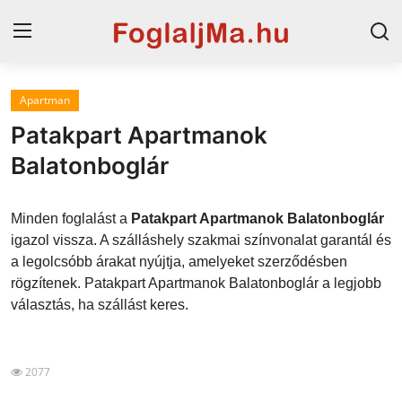
Apartman
Magyarország
Patakpart Apartmanok
Horvát tengerpart
Balatonboglár
Horvátország
Minden foglalást a
Patakpart Apartmanok Balatonboglár
Szállások a Balatonon
igazol vissza. A szálláshely szakmai színvonalat garantál és
a legolcsóbb árakat nyújtja, amelyeket szerződésben
Szállások Hajdúszoboszlón
rögzítenek. Patakpart Apartmanok Balatonboglár a legjobb
választás, ha szállást keres.
Blog
2077