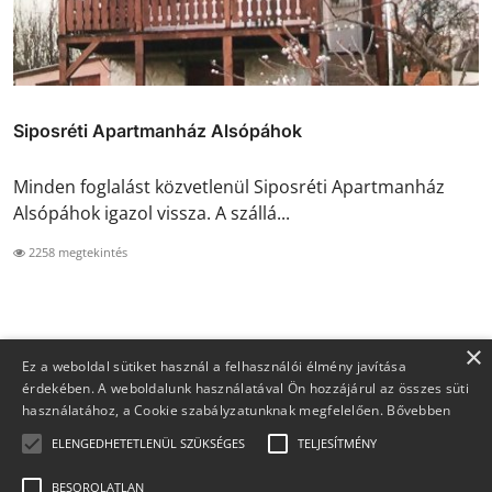
Siposréti Apartmanház Alsópáhok
Minden foglalást közvetlenül Siposréti Apartmanház
Alsópáhok igazol vissza. A szállá...
2258 megtekintés
×
Ez a weboldal sütiket használ a felhasználói élmény javítása
érdekében. A weboldalunk használatával Ön hozzájárul az összes süti
használatához, a Cookie szabályzatunknak megfelelően.
Bővebben
ELENGEDHETETLENÜL SZÜKSÉGES
TELJESÍTMÉNY
BESOROLATLAN