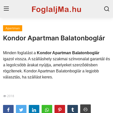
Apartman
Magyarország
Kondor Apartman Balatonboglár
Horvát tengerpart
Minden foglalást a
Kondor Apartman Balatonboglár
Horvátország
igazol vissza. A szálláshely szakmai színvonalat garantál és
a legolcsóbb árakat nyújtja, amelyeket szerződésben
Szállások a Balatonon
rögzítenek. Kondor Apartman Balatonboglár a legjobb
Szállások Hajdúszoboszlón
választás, ha szállást keres.
Blog
2018