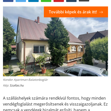
További képek és árak itt!
Kondor Apartman Balatonboglár
Kép:
Szallas.hu
A szálláshelyek számára rendkívül fontos, hogy minden
vendégfoglalást megerősítsenek és visszaigazoljanak. Ez
nemcsak a vendégek bizalmát erősíti, hanem a