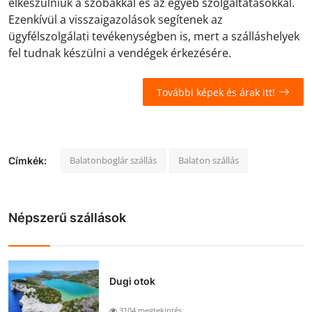
elkészülniük a szobákkal és az egyéb szolgáltatásokkal.
Ezenkívül a visszaigazolások segítenek az
ügyfélszolgálati tevékenységben is, mert a szálláshelyek
fel tudnak készülni a vendégek érkezésére.
További képek és árak itt!
Balatonboglár szállás
Balaton szállás
Címkék:
Népszerű szállások
Dugi otok
3104 megtekintés