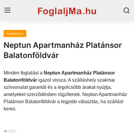
Apartman
Horvát tengerpart
Neptun Apartmanház Platánsor
Magyarország
Balatonföldvár
Horvátország
Minden foglalást a
Neptun Apartmanház Platánsor
Szállások a Balatonon
Balatonföldvár
igazol vissza. A szálláshely szakmai
színvonalat garantál és a legolcsóbb árakat nyújtja,
Szállások Hajdúszoboszlón
amelyeket szerződésben rögzítenek. Neptun Apartmanház
Platánsor Balatonföldvár a legjobb választás, ha szállást
Blog
keres.
2321