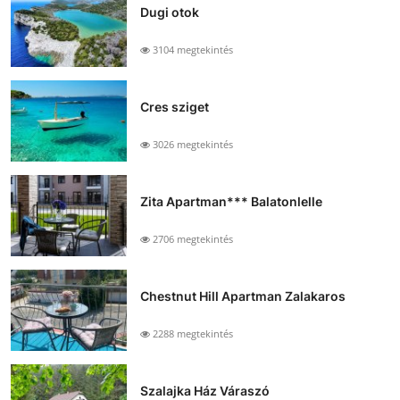
Dugi otok
3104 megtekintés
Cres sziget
3026 megtekintés
Zita Apartman*** Balatonlelle
2706 megtekintés
Chestnut Hill Apartman Zalakaros
2288 megtekintés
Szalajka Ház Váraszó