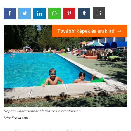
További képek és árak itt!
Neptun Apartmanház Platánsor Balatonföldvár
Kép:
Szallas.hu