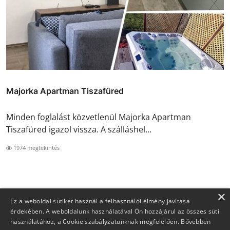
Majorka Apartman Tiszafüred
Minden foglalást közvetlenül Majorka Apartman
Tiszafüred igazol vissza. A szálláshel...
1974 megtekintés
×
Ez a weboldal sütiket használ a felhasználói élmény javítása
érdekében. A weboldalunk használatával Ön hozzájárul az összes süti
használatához, a Cookie szabályzatunknak megfelelően.
Bővebben