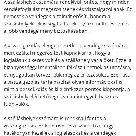
A szálláshelyek számára rendkívül fontos, hogy minden
vendégfoglalást megerősítsenek és visszaigazoljanak. Ez
nemcsak a vendégek bizalmát erősíti, hanem a
szálláshelyeknek is segít a hatékony üzemeltetésben és
a jobb vendégélmény biztosításában.
A visszaigazolás elengedhetetlen a vendégek számára,
mert ezáltal megerősítést kapnak arról, hogy a
foglalásuk sikeres volt és a szálláshely várja őket. Ezzel a
bizonyossággal mentálisan felkészülhetnek az utazásra,
és nyugodtan tervezhetik meg az érkezésüket. Ezenkívül
a visszaigazolás tartalmazhat olyan információkat is,
mint a becsekkolás és kijelentkezés pontos időpontja, a
szálláshely elérhetőségei, valamint egyéb hasznos
tudnivalók.
A szálláshelyek számára is rendkívül fontos a
visszaigazolás. Ez lehetővé teszi számukra, hogy
hatékonyan kezeljék a foglalásokat és a vendégek