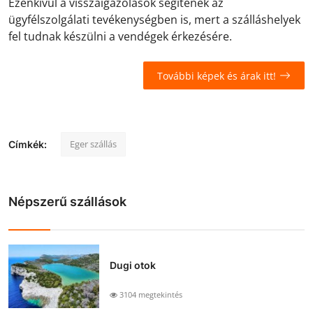
Ezenkívül a visszaigazolások segítenek az
ügyfélszolgálati tevékenységben is, mert a szálláshelyek
fel tudnak készülni a vendégek érkezésére.
További képek és árak itt!
Eger szállás
Címkék:
Népszerű szállások
Dugi otok
3104 megtekintés