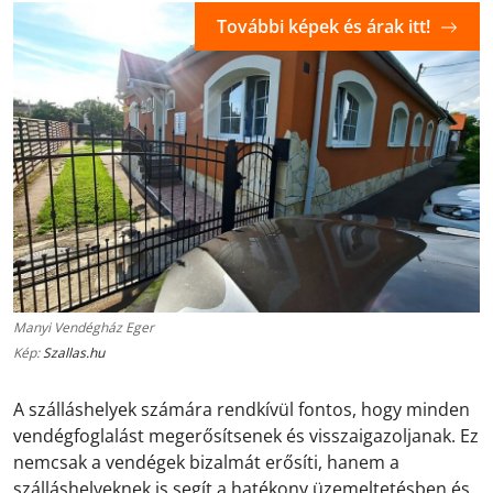
További képek és árak itt!
Manyi Vendégház Eger
Kép:
Szallas.hu
A szálláshelyek számára rendkívül fontos, hogy minden
vendégfoglalást megerősítsenek és visszaigazoljanak. Ez
nemcsak a vendégek bizalmát erősíti, hanem a
szálláshelyeknek is segít a hatékony üzemeltetésben és