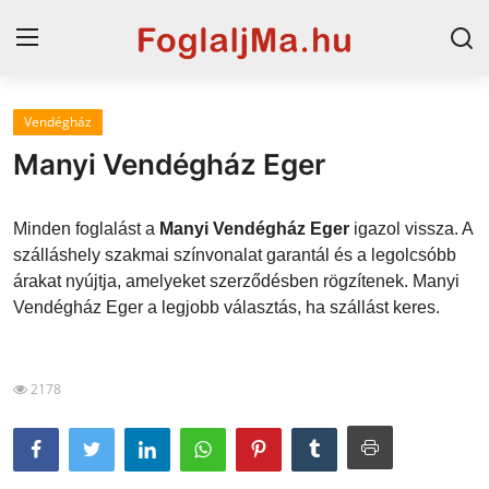
Vendégház
Magyarország
Manyi Vendégház Eger
Horvát tengerpart
Minden foglalást a
Manyi Vendégház Eger
igazol vissza. A
Szállások a Balatonon
szálláshely szakmai színvonalat garantál és a legolcsóbb
árakat nyújtja, amelyeket szerződésben rögzítenek. Manyi
Horvátország
Vendégház Eger a legjobb választás, ha szállást keres.
Blog
Szállások Hajdúszoboszlón
2178