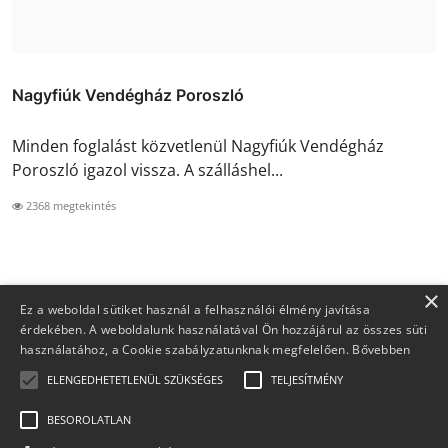
Nagyfiúk Vendégház Poroszló
Minden foglalást közvetlenül Nagyfiúk Vendégház
Poroszló igazol vissza. A szálláshel...
2368 megtekintés
×
Ez a weboldal sütiket használ a felhasználói élmény javítása
érdekében. A weboldalunk használatával Ön hozzájárul az összes süti
használatához, a Cookie szabályzatunknak megfelelően.
Bővebben
ELENGEDHETETLENÜL SZÜKSÉGES
TELJESÍTMÉNY
BESOROLATLAN
Copyright 2026 Foglaljma.hu - Minden jog fenntartva.