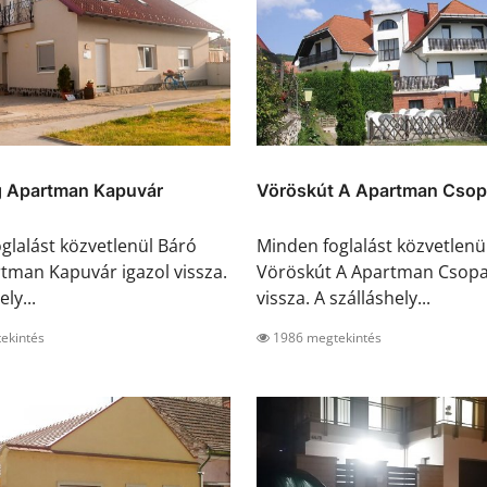
g Apartman Kapuvár
Vöröskút A Apartman Cso
glalást közvetlenül Báró
Minden foglalást közvetlenü
tman Kapuvár igazol vissza.
Vöröskút A Apartman Csopa
ly...
vissza. A szálláshely...
ekintés
1986 megtekintés