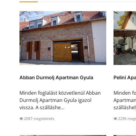
Abban Durmolj Apartman Gyula
Pelini Ap
Minden foglalást közvetlenül Abban
Minden fo
Durmolj Apartman Gyula igazol
Apartman 
vissza. A szálláshe...
szálláshely
2087 megtekintés
2296 megt