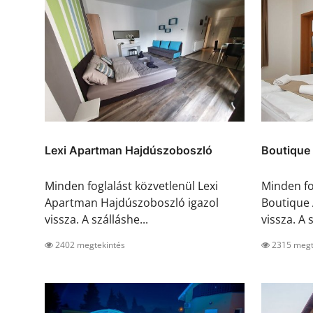
Lexi Apartman Hajdúszoboszló
Boutique
Minden foglalást közvetlenül Lexi
Minden fo
Apartman Hajdúszoboszló igazol
Boutique 
vissza. A szálláshe...
vissza. A s
2402 megtekintés
2315 megt