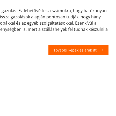
zaigazolás. Ez lehetővé teszi számukra, hogy hatékonyan
 visszaigazolások alapján pontosan tudják, hogy hány
zobákkal és az egyéb szolgáltatásokkal. Ezenkívül a
kenységben is, mert a szálláshelyek fel tudnak készülni a
További képek és árak itt!