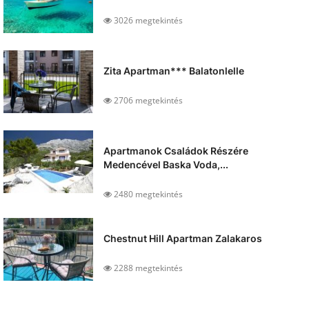
3026 megtekintés
Zita Apartman*** Balatonlelle
2706 megtekintés
Apartmanok Családok Részére
Medencével Baska Voda,...
2480 megtekintés
Chestnut Hill Apartman Zalakaros
2288 megtekintés