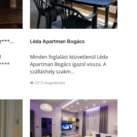
***...
Léda Apartman Bogács
l
Minden foglalást közvetlenül Léda
z****
Apartman Bogács igazol vissza. A
szálláshely szakm...
2213 megtekintés