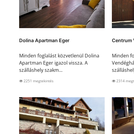
Dolina Apartman Eger
Centrum 
Minden foglalást közvetlenül Dolina
Minden fo
Apartman Eger igazol vissza. A
Vendégház
szálláshely szakm...
szálláshel
2251 megtekintés
2314 megt