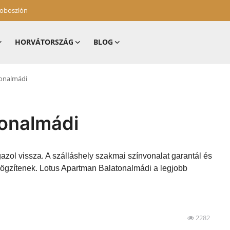
zoboszlón
HORVÁTORSZÁG
BLOG
onalmádi
onalmádi
azol vissza. A szálláshely szakmai színvonalat garantál és
rögzítenek. Lotus Apartman Balatonalmádi a legjobb
2282