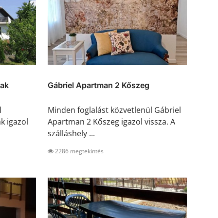
pak
Gábriel Apartman 2 Kőszeg
l
Minden foglalást közvetlenül Gábriel
k igazol
Apartman 2 Kőszeg igazol vissza. A
szálláshely ...
2286 megtekintés