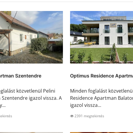
artman Szentendre
Optimus Residence Apartma
glalást közvetlenül Pelini
Minden foglalást közvetlen
Szentendre igazol vissza. A
Residence Apartman Balato
...
igazol vissza...
ekintés
2391 megtekintés