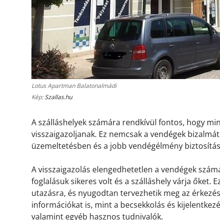
Lotus Apartman Balatonalmádi
Kép:
Szallas.hu
A szálláshelyek számára rendkívül fontos, hogy m
visszaigazoljanak. Ez nemcsak a vendégek bizalmát 
üzemeltetésben és a jobb vendégélmény biztosítá
A visszaigazolás elengedhetetlen a vendégek számá
foglalásuk sikeres volt és a szálláshely várja őket.
utazásra, és nyugodtan tervezhetik meg az érkezésü
információkat is, mint a becsekkolás és kijelentkez
valamint egyéb hasznos tudnivalók.