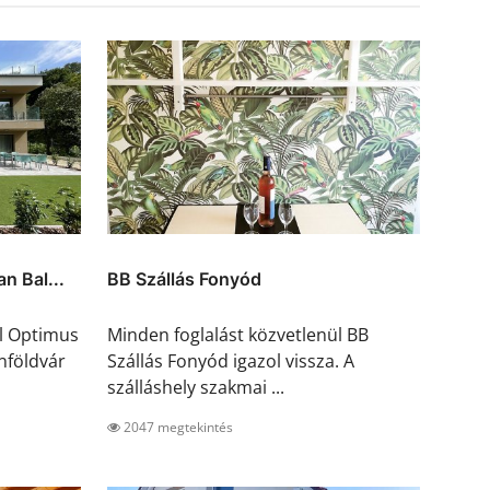
n Bal...
BB Szállás Fonyód
ül Optimus
Minden foglalást közvetlenül BB
nföldvár
Szállás Fonyód igazol vissza. A
szálláshely szakmai ...
2047 megtekintés