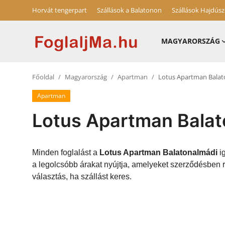
Horvát tengerpart
Szállások a Balatonon
Szállások Hajdús
MAGYARORSZÁG
Horvát tengerpart
Főoldal
Magyarország
Apartman
Lotus Apartman Balat
Magyarország
Apartman
Horvátország
Lotus Apartman Balat
Szállások a Balatonon
Szállások Hajdúszoboszlón
Minden foglalást a
Lotus Apartman Balatonalmádi
ig
a legolcsóbb árakat nyújtja, amelyeket szerződésben 
Blog
választás, ha szállást keres.