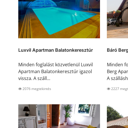
Luxvil Apartman Balatonkeresztúr
Báró Ber
Minden foglalást közvetlenül Luxvil
Minden fo
Apartman Balatonkeresztúr igazol
Berg Apar
vissza. A száll...
A szálláshe
2076 megtekintés
2227 megt