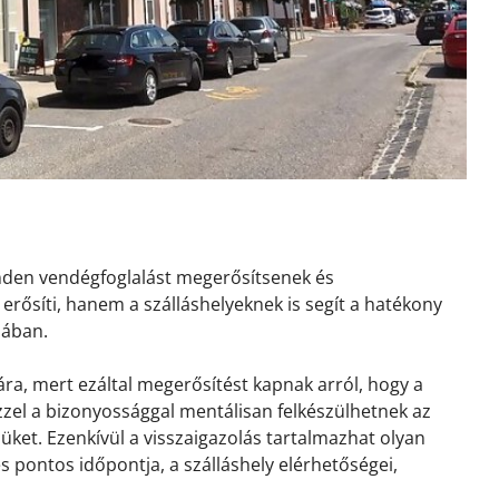
inden vendégfoglalást megerősítsenek és
erősíti, hanem a szálláshelyeknek is segít a hatékony
sában.
ra, mert ezáltal megerősítést kapnak arról, hogy a
 Ezzel a bizonyossággal mentálisan felkészülhetnek az
ket. Ezenkívül a visszaigazolás tartalmazhat olyan
és pontos időpontja, a szálláshely elérhetőségei,