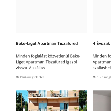
Béke-Liget Apartman Tiszafüred
4 Évszak
Minden foglalást közvetlenül Béke-
Minden fo
Liget Apartman Tiszafüred igazol
Apartman 
vissza. A szállás...
szálláshely
1944 megtekintés
2175 megt