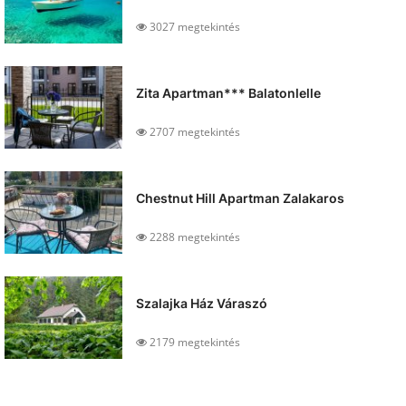
3027 megtekintés
Zita Apartman*** Balatonlelle
2707 megtekintés
Chestnut Hill Apartman Zalakaros
2288 megtekintés
Szalajka Ház Váraszó
2179 megtekintés