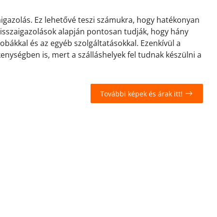
zaigazolás. Ez lehetővé teszi számukra, hogy hatékonyan
 visszaigazolások alapján pontosan tudják, hogy hány
zobákkal és az egyéb szolgáltatásokkal. Ezenkívül a
kenységben is, mert a szálláshelyek fel tudnak készülni a
További képek és árak itt!