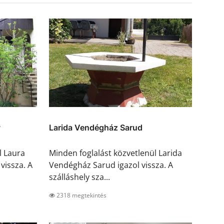
y
Larida Vendégház Sarud
l Laura
Minden foglalást közvetlenül Larida
vissza. A
Vendégház Sarud igazol vissza. A
szálláshely sza...
2318 megtekintés