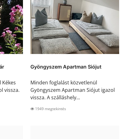
ár
Gyöngyszem Apartman Siójut
l Kékes
Minden foglalást közvetlenül
l vissza.
Gyöngyszem Apartman Siójut igazol
vissza. A szálláshely...
1949 megtekintés