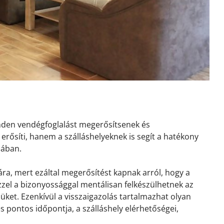
inden vendégfoglalást megerősítsenek és
erősíti, hanem a szálláshelyeknek is segít a hatékony
sában.
ra, mert ezáltal megerősítést kapnak arról, hogy a
 Ezzel a bizonyossággal mentálisan felkészülhetnek az
ket. Ezenkívül a visszaigazolás tartalmazhat olyan
és pontos időpontja, a szálláshely elérhetőségei,