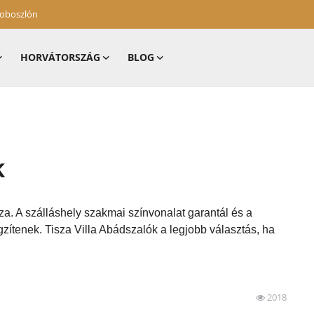
zoboszlón
HORVÁTORSZÁG
BLOG
k
za. A szálláshely szakmai színvonalat garantál és a
zítenek. Tisza Villa Abádszalók a legjobb választás, ha
2018