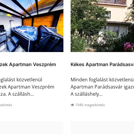
zek Apartman Veszprém
Kékes Apartman Parádsasv
glalást közvetlenül
Minden foglalást közvetlenü
zek Apartman Veszprém
Apartman Parádsasvár igazo
za. A szállásh...
A szálláshely...
ekintés
1946 megtekintés