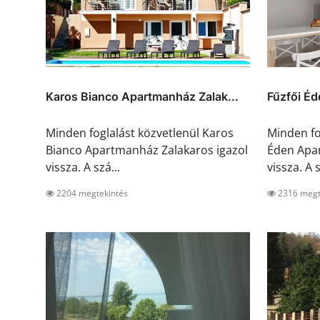
Karos Bianco Apartmanház Zalak...
Fűzfői É
Minden foglalást közvetlenül Karos
Minden fo
Bianco Apartmanház Zalakaros igazol
Éden Apar
vissza. A szá...
vissza. A s
2204 megtekintés
2316 megt