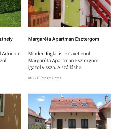
zthely
Margaréta Apartman Esztergom
l Adrienn
Minden foglalást közvetlenül
zol
Margaréta Apartman Esztergom
igazol vissza. A szálláshe...
2210 megtekintés