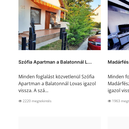
Szófia Apartman a Balatonnál L...
Madárfés
Minden foglalást közvetlenül Szófia
Minden fo
Apartman a Balatonnál Lovas igazol
Madárfés
vissza. A szá...
igazol viss
2220 megtekintés
1963 megt