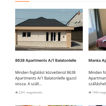
8638 Apartments A/1 Balatonlelle
Manka Ap
Minden foglalást közvetlenül 8638
Minden fo
Apartments A/1 Balatonlelle igazol
Apartman 
vissza. A száll...
szálláshel
2291 megtekintés
1995 megt