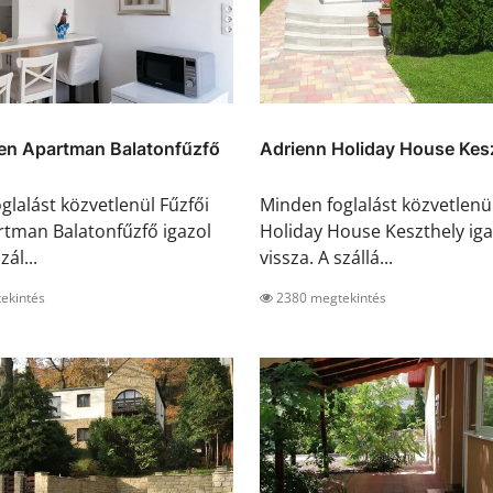
den Apartman Balatonfűzfő
Adrienn Holiday House Kes
glalást közvetlenül Fűzfői
Minden foglalást közvetlenü
tman Balatonfűzfő igazol
Holiday House Keszthely iga
zál...
vissza. A szállá...
ekintés
2380 megtekintés