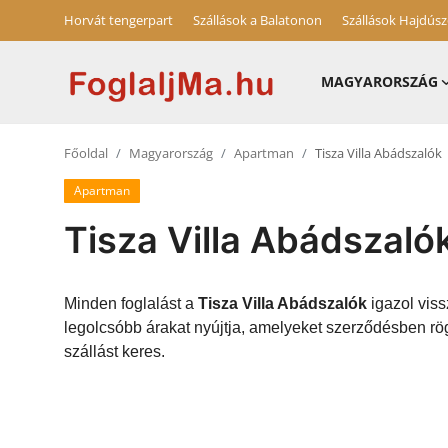
Horvát tengerpart
Szállások a Balatonon
Szállások Hajdús
MAGYARORSZÁG
Magyarország
Főoldal
Magyarország
Apartman
Tisza Villa Abádszalók
Horvát tengerpart
Apartman
Szállások a Balatonon
Tisza Villa Abádszaló
Horvátország
Blog
Minden foglalást a
Tisza Villa Abádszalók
igazol viss
legolcsóbb árakat nyújtja, amelyeket szerződésben rög
Szállások Hajdúszoboszlón
szállást keres.