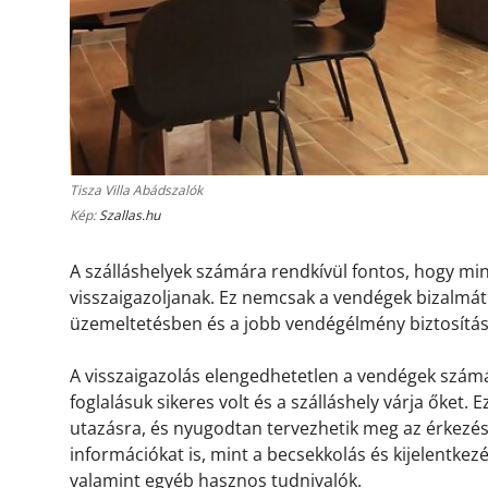
Tisza Villa Abádszalók
Kép:
Szallas.hu
A szálláshelyek számára rendkívül fontos, hogy m
visszaigazoljanak. Ez nemcsak a vendégek bizalmát 
üzemeltetésben és a jobb vendégélmény biztosítá
A visszaigazolás elengedhetetlen a vendégek számá
foglalásuk sikeres volt és a szálláshely várja őket.
utazásra, és nyugodtan tervezhetik meg az érkezésü
információkat is, mint a becsekkolás és kijelentkez
valamint egyéb hasznos tudnivalók.