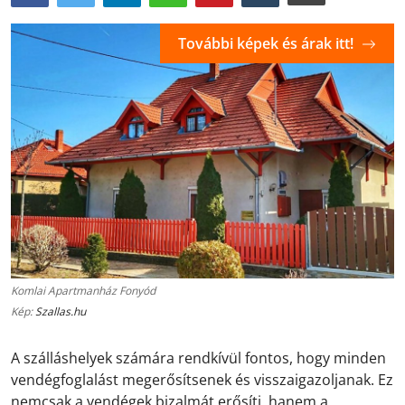
További képek és árak itt!
Komlai Apartmanház Fonyód
Kép:
Szallas.hu
A szálláshelyek számára rendkívül fontos, hogy minden
vendégfoglalást megerősítsenek és visszaigazoljanak. Ez
nemcsak a vendégek bizalmát erősíti, hanem a