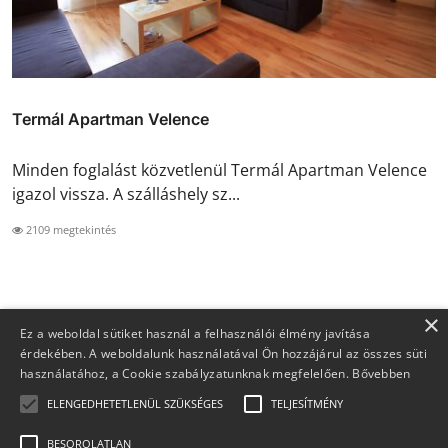
Termál Apartman Velence
Minden foglalást közvetlenül Termál Apartman Velence
igazol vissza. A szálláshely sz...
2109 megtekintés
×
Ez a weboldal sütiket használ a felhasználói élmény javítása
érdekében. A weboldalunk használatával Ön hozzájárul az összes süti
használatához, a Cookie szabályzatunknak megfelelően.
Bővebben
ELENGEDHETETLENÜL SZÜKSÉGES
TELJESÍTMÉNY
BESOROLATLAN