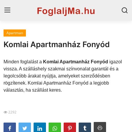
Apartman
Horvát tengerpart
Komlai Apartmanház Fonyód
Magyarország
Minden foglalást a
Komlai Apartmanház Fonyód
igazol
Horvátország
vissza. A szálláshely szakmai színvonalat garantál és a
legolcsóbb árakat nyújtja, amelyeket szerződésben
Szállások a Balatonon
rögzítenek. Komlai Apartmanház Fonyód a legjobb
Szállások Hajdúszoboszlón
választás, ha szállást keres.
Blog
2292