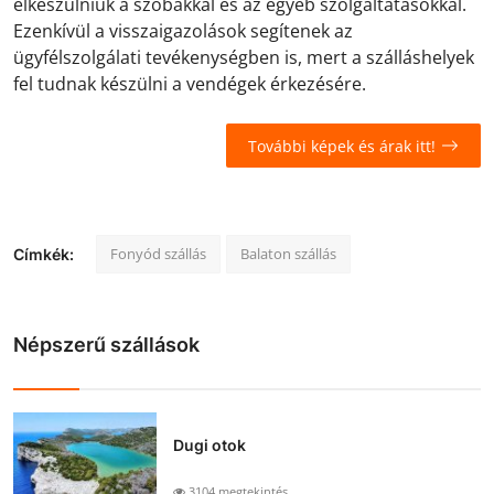
elkészülniük a szobákkal és az egyéb szolgáltatásokkal.
Ezenkívül a visszaigazolások segítenek az
ügyfélszolgálati tevékenységben is, mert a szálláshelyek
fel tudnak készülni a vendégek érkezésére.
További képek és árak itt!
Fonyód szállás
Balaton szállás
Címkék:
Népszerű szállások
Dugi otok
3104 megtekintés