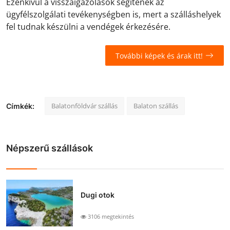
Ezenkívül a visszaigazolások segítenek az
ügyfélszolgálati tevékenységben is, mert a szálláshelyek
fel tudnak készülni a vendégek érkezésére.
További képek és árak itt!
Balatonföldvár szállás
Balaton szállás
Címkék:
Népszerű szállások
Dugi otok
3106 megtekintés