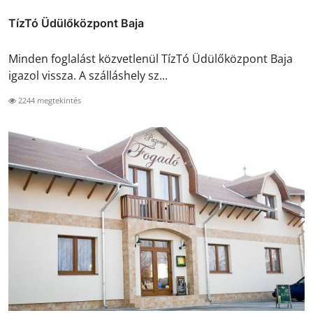
TízTó Üdülőközpont Baja
Minden foglalást közvetlenül TízTó Üdülőközpont Baja
igazol vissza. A szálláshely sz...
2244 megtekintés