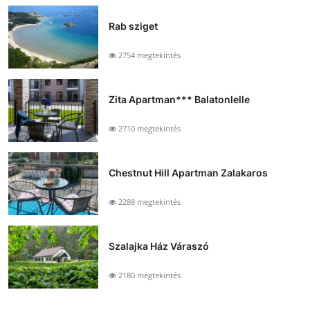
Rab sziget
2754 megtekintés
Zita Apartman*** Balatonlelle
2710 megtekintés
Chestnut Hill Apartman Zalakaros
2288 megtekintés
Szalajka Ház Váraszó
2180 megtekintés