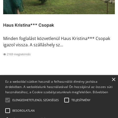
Haus Kristina*** Csopak
Minden foglalást közvetlenül Haus Kristina*** Csopak
igazol vissza. A szálláshely sz...
2169 megtekintés
×
Ez a weboldal sütiket használ a felhasználói élmény javítása
érdekében. A weboldalunk használatával Ön hozzájárul az összes süti
használatához, a Cookie szabályzatunknak megfelelően.
Bővebben
ELENGEDHETETLENÜL SZÜKSÉGES
TELJESÍTMÉNY
BESOROLATLAN
Copyright 2026 Foglaljma.hu - Minden jog fenntartva.