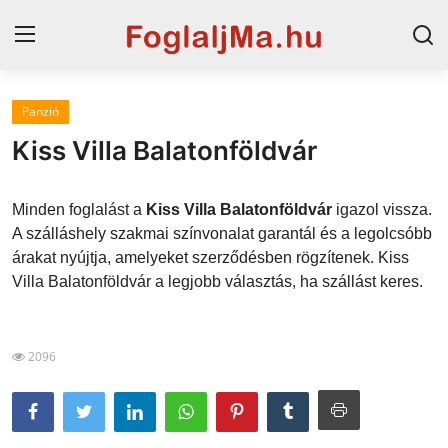
Panzió
Magyarország
Kiss Villa Balatonföldvár
Horvát tengerpart
Minden foglalást a
Kiss Villa Balatonföldvár
igazol vissza.
Horvátország
A szálláshely szakmai színvonalat garantál és a legolcsóbb
árakat nyújtja, amelyeket szerződésben rögzítenek. Kiss
Szállások a Balatonon
Villa Balatonföldvár a legjobb választás, ha szállást keres.
Szállások Hajdúszoboszlón
Blog
2096