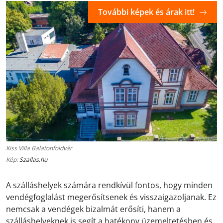
További képek és árak itt!
Kiss Villa Balatonföldvár
Kép:
Szallas.hu
A szálláshelyek számára rendkívül fontos, hogy minden
vendégfoglalást megerősítsenek és visszaigazoljanak. Ez
nemcsak a vendégek bizalmát erősíti, hanem a
szálláshelyeknek is segít a hatékony üzemeltetésben és