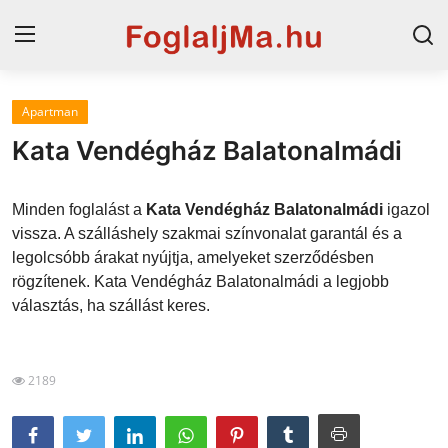
Apartman
Horvát tengerpart
Kata Vendégház Balatonalmádi
Magyarország
Minden foglalást a
Kata Vendégház Balatonalmádi
igazol
Horvátország
vissza. A szálláshely szakmai színvonalat garantál és a
legolcsóbb árakat nyújtja, amelyeket szerződésben
Szállások a Balatonon
rögzítenek. Kata Vendégház Balatonalmádi a legjobb
Szállások Hajdúszoboszlón
választás, ha szállást keres.
Blog
2189