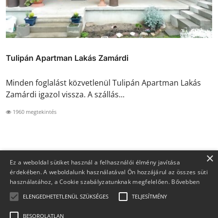
Tulipán Apartman Lakás Zamárdi
Minden foglalást közvetlenül Tulipán Apartman Lakás
Zamárdi igazol vissza. A szállás...
1960 megtekintés
×
Ez a weboldal sütiket használ a felhasználói élmény javítása
érdekében. A weboldalunk használatával Ön hozzájárul az összes süti
használatához, a Cookie szabályzatunknak megfelelően.
Bővebben
ELENGEDHETETLENÜL SZÜKSÉGES
TELJESÍTMÉNY
BESOROLATLAN