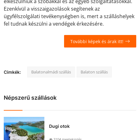
elkészülniük a szobákkal és az egyéb szolgáltatásokkal.
Ezenkívül a visszaigazolások segítenek az
ügyfélszolgálati tevékenységben is, mert a szálláshelyek
fel tudnak készülni a vendégek érkezésére.
További képek és árak itt!
Balatonalmádi szállás
Balaton szállás
Címkék:
Népszerű szállások
Dugi otok
3104 megtekintés