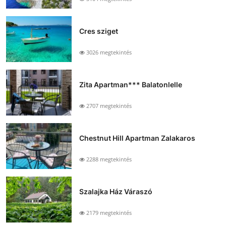
Cres sziget
3026 megtekintés
Zita Apartman*** Balatonlelle
2707 megtekintés
Chestnut Hill Apartman Zalakaros
2288 megtekintés
Szalajka Ház Váraszó
2179 megtekintés