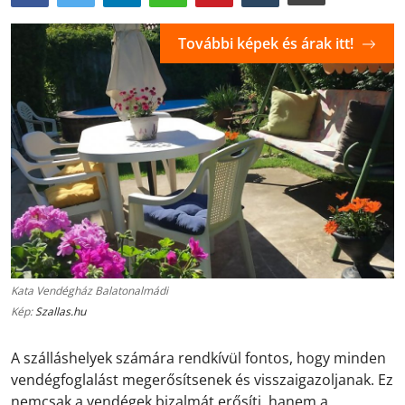
További képek és árak itt!
Kata Vendégház Balatonalmádi
Kép:
Szallas.hu
A szálláshelyek számára rendkívül fontos, hogy minden
vendégfoglalást megerősítsenek és visszaigazoljanak. Ez
nemcsak a vendégek bizalmát erősíti, hanem a