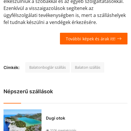
elkészülniük a szobákkal és az egyéb szolgáltatásokkal.
Ezenkívül a visszaigazolások segítenek az
ügyfélszolgálati tevékenységben is, mert a szálláshelyek
fel tudnak készülni a vendégek érkezésére.
További képek és árak itt!
Balatonboglár szállás
Balaton szállás
Címkék:
Népszerű szállások
Dugi otok
3106 megtekintés