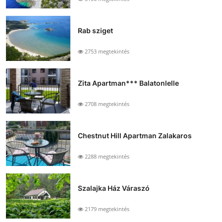
Rab sziget
2753 megtekintés
Zita Apartman*** Balatonlelle
2708 megtekintés
Chestnut Hill Apartman Zalakaros
2288 megtekintés
Szalajka Ház Váraszó
2179 megtekintés