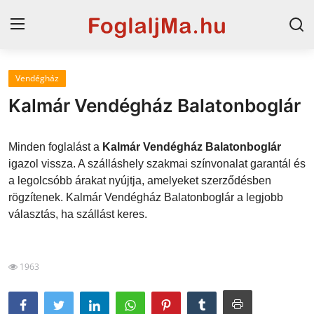
Vendégház
Horvát tengerpart
Kalmár Vendégház Balatonboglár
Magyarország
Minden foglalást a
Kalmár Vendégház Balatonboglár
Horvátország
igazol vissza. A szálláshely szakmai színvonalat garantál és
a legolcsóbb árakat nyújtja, amelyeket szerződésben
Szállások a Balatonon
rögzítenek. Kalmár Vendégház Balatonboglár a legjobb
Blog
választás, ha szállást keres.
Szállások Hajdúszoboszlón
1963