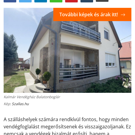
További képek és árak itt!
Kalmár Vendégház Balatonboglár
Kép:
Szallas.hu
A szálláshelyek számára rendkívül fontos, hogy minden
vendégfoglalást megerősítsenek és visszaigazoljanak. Ez
nemcsak a vendégek bizalmát erősíti, hanem a