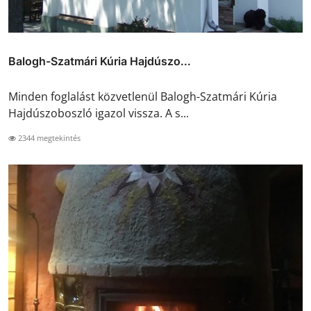
Balogh-Szatmári Kúria Hajdúszo...
Minden foglalást közvetlenül Balogh-Szatmári Kúria
Hajdúszoboszló igazol vissza. A s...
2344 megtekintés