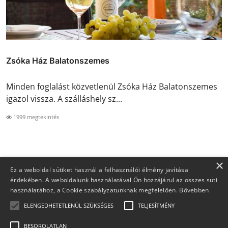
Zsóka Ház Balatonszemes
Minden foglalást közvetlenül Zsóka Ház Balatonszemes
igazol vissza. A szálláshely sz...
1999 megtekintés
×
Ez a weboldal sütiket használ a felhasználói élmény javítása
érdekében. A weboldalunk használatával Ön hozzájárul az összes süti
használatához, a Cookie szabályzatunknak megfelelően.
Bővebben
ELENGEDHETETLENÜL SZÜKSÉGES
TELJESÍTMÉNY
BESOROLATLAN