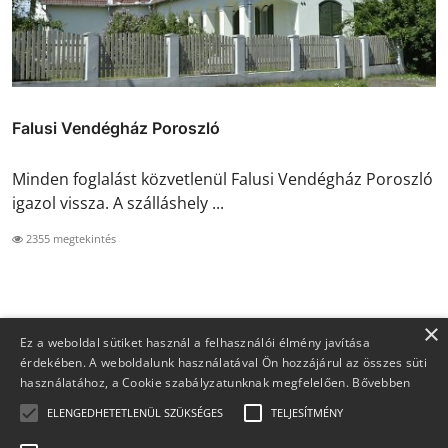
Falusi Vendégház Poroszló
Minden foglalást közvetlenül Falusi Vendégház Poroszló
igazol vissza. A szálláshely ...
2355 megtekintés
×
Ez a weboldal sütiket használ a felhasználói élmény javítása
érdekében. A weboldalunk használatával Ön hozzájárul az összes süti
használatához, a Cookie szabályzatunknak megfelelően.
Bővebben
ELENGEDHETETLENÜL SZÜKSÉGES
TELJESÍTMÉNY