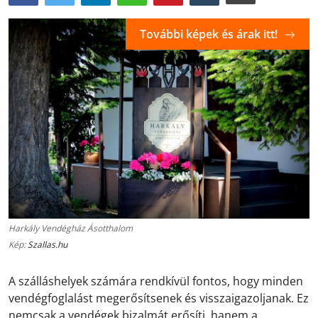
További képek és árak itt!
Harkály Vendégház Ásotthalom
Kép:
Szallas.hu
A szálláshelyek számára rendkívül fontos, hogy minden
vendégfoglalást megerősítsenek és visszaigazoljanak. Ez
nemcsak a vendégek bizalmát erősíti, hanem a