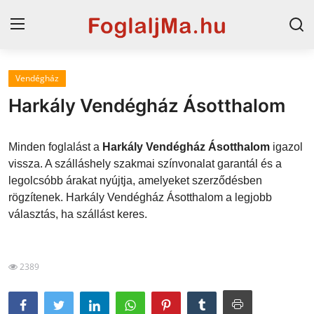
Vendégház
Horvát tengerpart
Harkály Vendégház Ásotthalom
Magyarország
Minden foglalást a
Harkály Vendégház Ásotthalom
igazol
Horvátország
vissza. A szálláshely szakmai színvonalat garantál és a
legolcsóbb árakat nyújtja, amelyeket szerződésben
Szállások a Balatonon
rögzítenek. Harkály Vendégház Ásotthalom a legjobb
Szállások Hajdúszoboszlón
választás, ha szállást keres.
Blog
2389