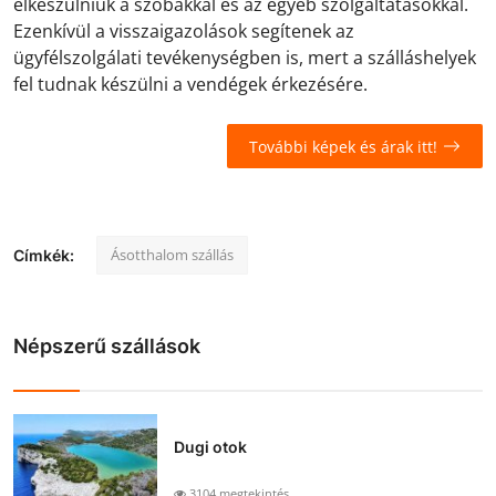
elkészülniük a szobákkal és az egyéb szolgáltatásokkal.
Ezenkívül a visszaigazolások segítenek az
ügyfélszolgálati tevékenységben is, mert a szálláshelyek
fel tudnak készülni a vendégek érkezésére.
További képek és árak itt!
Ásotthalom szállás
Címkék:
Népszerű szállások
Dugi otok
3104 megtekintés