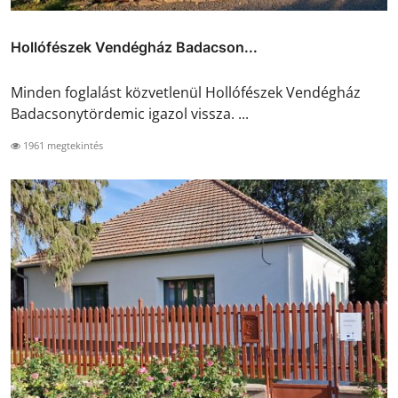
Hollófészek Vendégház Badacson...
Minden foglalást közvetlenül Hollófészek Vendégház
Badacsonytördemic igazol vissza. ...
1961 megtekintés