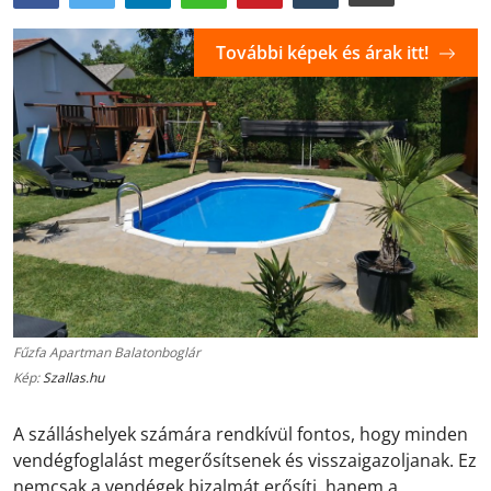
További képek és árak itt!
Fűzfa Apartman Balatonboglár
Kép:
Szallas.hu
A szálláshelyek számára rendkívül fontos, hogy minden
vendégfoglalást megerősítsenek és visszaigazoljanak. Ez
nemcsak a vendégek bizalmát erősíti, hanem a