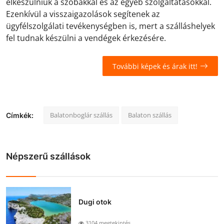
elkészülniük a szobákkal és az egyéb szolgáltatásokkal.
Ezenkívül a visszaigazolások segítenek az
ügyfélszolgálati tevékenységben is, mert a szálláshelyek
fel tudnak készülni a vendégek érkezésére.
További képek és árak itt!
Balatonboglár szállás
Balaton szállás
Címkék:
Népszerű szállások
Dugi otok
3104 megtekintés