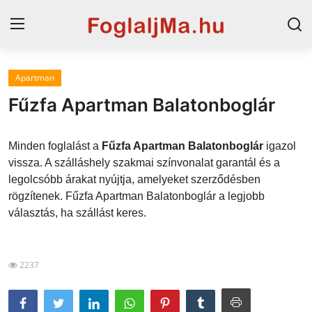
Apartman
Horvát tengerpart
Fűzfa Apartman Balatonboglár
Magyarország
Minden foglalást a
Fűzfa Apartman Balatonboglár
igazol
Horvátország
vissza. A szálláshely szakmai színvonalat garantál és a
legolcsóbb árakat nyújtja, amelyeket szerződésben
Szállások a Balatonon
rögzítenek. Fűzfa Apartman Balatonboglár a legjobb
Szállások Hajdúszoboszlón
választás, ha szállást keres.
Blog
2237