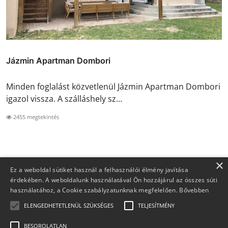
Jázmin Apartman Dombori
Minden foglalást közvetlenül Jázmin Apartman Dombori
igazol vissza. A szálláshely sz...
2455 megtekintés
×
Ez a weboldal sütiket használ a felhasználói élmény javítása
érdekében. A weboldalunk használatával Ön hozzájárul az összes süti
használatához, a Cookie szabályzatunknak megfelelően.
Bővebben
ELENGEDHETETLENÜL SZÜKSÉGES
TELJESÍTMÉNY
BESOROLATLAN