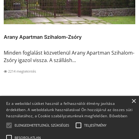
Arany Apartman Szihalom-Zsóry
Minden foglalást közvetlenül Arany Apartman Szihalom-
Zsóry igazol vissza. A szállásh...
2214 megtekintés
×
Ez a weboldal sütiket használ a felhasználói élmény javítása
érdekében. A weboldalunk használatával Ön hozzájárul az összes süti
használatához, a Cookie szabályzatunknak megfelelően.
Bővebben
ELENGEDHETETLENÜL SZÜKSÉGES
TELJESÍTMÉNY
BESOROLATLAN