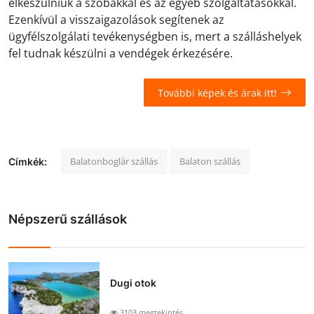
elkészülniük a szobákkal és az egyéb szolgáltatásokkal.
Ezenkívül a visszaigazolások segítenek az
ügyfélszolgálati tevékenységben is, mert a szálláshelyek
fel tudnak készülni a vendégek érkezésére.
További képek és árak itt!
Balatonboglár szállás
Balaton szállás
Címkék:
Népszerű szállások
Dugi otok
3103 megtekintés