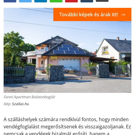
További képek és árak itt!
Fanni Apartman Balatonboglár
Kép:
Szallas.hu
A szálláshelyek számára rendkívül fontos, hogy minden
vendégfoglalást megerősítsenek és visszaigazoljanak. Ez
nemcsak a vendégek bizalmát erősíti, hanem a