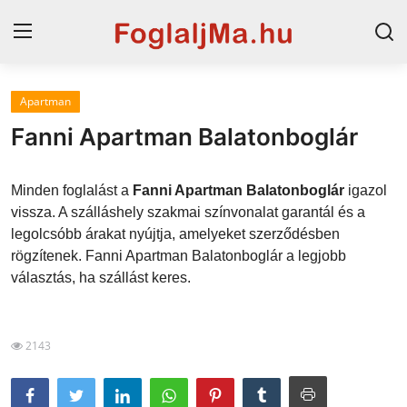
Apartman
Horvát tengerpart
Fanni Apartman Balatonboglár
Magyarország
Minden foglalást a
Fanni Apartman Balatonboglár
igazol
Horvátország
vissza. A szálláshely szakmai színvonalat garantál és a
legolcsóbb árakat nyújtja, amelyeket szerződésben
Szállások a Balatonon
rögzítenek. Fanni Apartman Balatonboglár a legjobb
Blog
választás, ha szállást keres.
Szállások Hajdúszoboszlón
2143