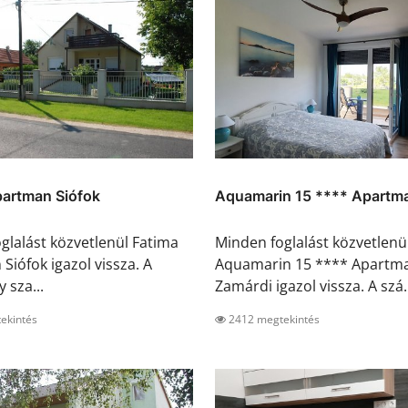
partman Siófok
Aquamarin 15 **** Apartma
glalást közvetlenül Fatima
Minden foglalást közvetlenü
Siófok igazol vissza. A
Aquamarin 15 **** Apartm
y sza...
Zamárdi igazol vissza. A szá..
ekintés
2412 megtekintés