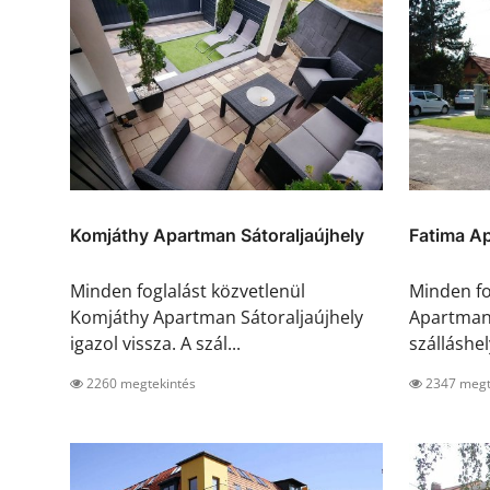
Komjáthy Apartman Sátoraljaújhely
Fatima A
Minden foglalást közvetlenül
Minden fo
Komjáthy Apartman Sátoraljaújhely
Apartman 
igazol vissza. A szál...
szálláshel
2260 megtekintés
2347 megt