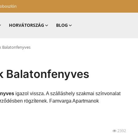
zoboszlón
HORVÁTORSZÁG
BLOG
 Balatonfenyves
 Balatonfenyves
enyves
igazol vissza. A szálláshely szakmai színvonalat
szerződésben rögzítenek. Famvarga Apartmanok
2392