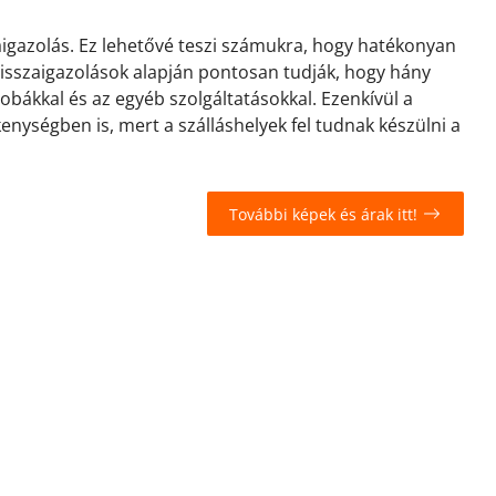
zaigazolás. Ez lehetővé teszi számukra, hogy hatékonyan
 visszaigazolások alapján pontosan tudják, hogy hány
zobákkal és az egyéb szolgáltatásokkal. Ezenkívül a
kenységben is, mert a szálláshelyek fel tudnak készülni a
További képek és árak itt!