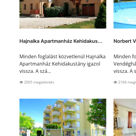
Hajnalka Apartmanház Kehidakus...
Norbert 
Minden foglalást közvetlenül Hajnalka
Minden fo
Apartmanház Kehidakustány igazol
Vendégház
vissza. A szá...
vissza. A s
2065 megtekintés
2160 megt