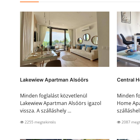
Lakewiew Apartman Alsóörs
Central 
Minden foglalást közvetlenül
Minden fo
Lakewiew Apartman Alsóörs igazol
Home Apar
vissza. A szálláshely ...
szálláshel.
2255 megtekintés
2087 megt