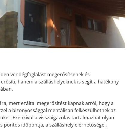
inden vendégfoglalást megerősítsenek és
erősíti, hanem a szálláshelyeknek is segít a hatékony
sában.
ra, mert ezáltal megerősítést kapnak arról, hogy a
 Ezzel a bizonyossággal mentálisan felkészülhetnek az
ket. Ezenkívül a visszaigazolás tartalmazhat olyan
és pontos időpontja, a szálláshely elérhetőségei,