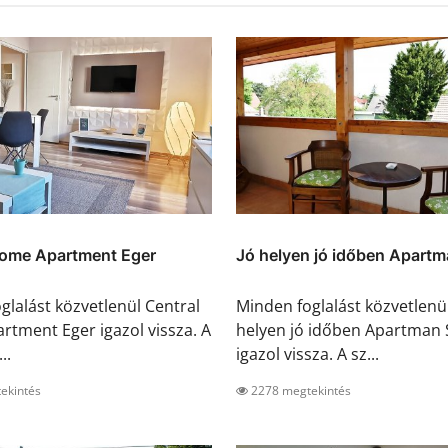
Home Apartment Eger
Jó helyen jó időben Apartma
glalást közvetlenül Central
Minden foglalást közvetlenül
tment Eger igazol vissza. A
helyen jó időben Apartman 
..
igazol vissza. A sz...
ekintés
2278 megtekintés