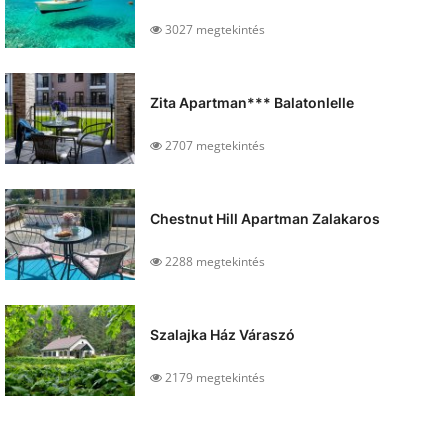
3027 megtekintés
Zita Apartman*** Balatonlelle
2707 megtekintés
Chestnut Hill Apartman Zalakaros
2288 megtekintés
Szalajka Ház Váraszó
2179 megtekintés