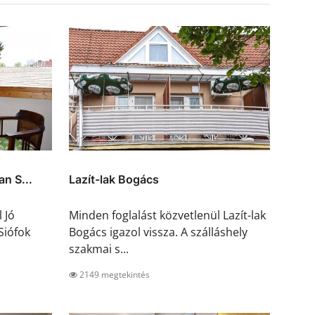
n S...
Lazít-lak Bogács
 Jó
Minden foglalást közvetlenül Lazít-lak
Siófok
Bogács igazol vissza. A szálláshely
szakmai s...
2149 megtekintés