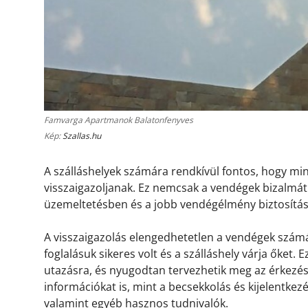
Famvarga Apartmanok Balatonfenyves
Kép:
Szallas.hu
A szálláshelyek számára rendkívül fontos, hogy m
visszaigazoljanak. Ez nemcsak a vendégek bizalmát 
üzemeltetésben és a jobb vendégélmény biztosítá
A visszaigazolás elengedhetetlen a vendégek számá
foglalásuk sikeres volt és a szálláshely várja őket.
utazásra, és nyugodtan tervezhetik meg az érkezésü
információkat is, mint a becsekkolás és kijelentkez
valamint egyéb hasznos tudnivalók.