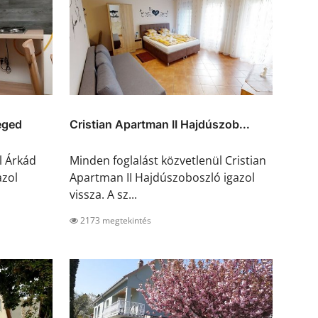
eged
Cristian Apartman II Hajdúszob...
l Árkád
Minden foglalást közvetlenül Cristian
azol
Apartman II Hajdúszoboszló igazol
vissza. A sz...
2173 megtekintés