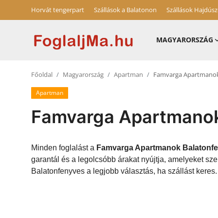
Horvát tengerpart
Szállások a Balatonon
Szállások Hajdús
MAGYARORSZÁG
Magyarország
Főoldal
Magyarország
Apartman
Famvarga Apartmanok
Horvát tengerpart
Apartman
Horvátország
Famvarga Apartmanok
Szállások a Balatonon
Szállások Hajdúszoboszlón
Minden foglalást a
Famvarga Apartmanok Balatonf
garantál és a legolcsóbb árakat nyújtja, amelyeket 
Blog
Balatonfenyves a legjobb választás, ha szállást keres.