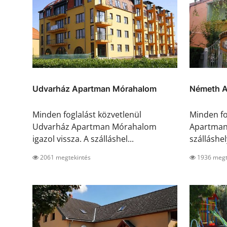
Udvarház Apartman Mórahalom
Németh A
Minden foglalást közvetlenül
Minden fo
Udvarház Apartman Mórahalom
Apartman 
igazol vissza. A szálláshel...
szálláshel
2061 megtekintés
1936 megt