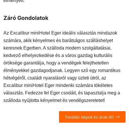
élményeit.
Záró Gondolatok
Az Excalibur miniHotel Eger ideális választás mindazok
számára, akik kényelmes és barátságos szálláshelyet
keresnek Egerben. A szálloda modern szolgáltatásai,
kedvező elhelyezkedése és a város gazdag kulturális
öröksége garantálja, hogy a vendégek felejthetetlen
élményekkel gazdagodjanak. Legyen szó egy romantikus
hétvégéről, családi nyaralásról vagy üzleti útról, az
Excalibur miniHotel Eger mindenki számára tökéletes
választás. Fedezze fel Eger csodáit, és tapasztalja meg a
szálloda nyújtotta kényelmet és vendégszeretetet!
További képek és árak itt!