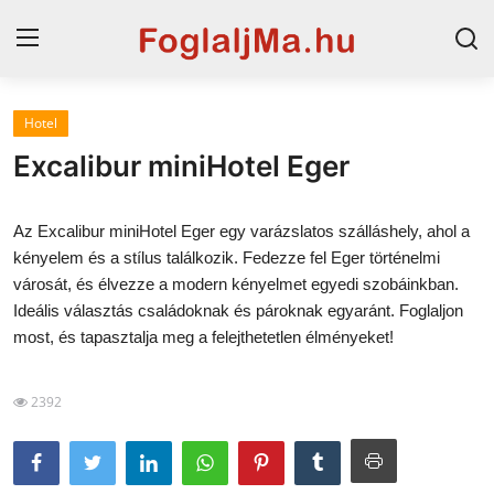
Hotel
Magyarország
Excalibur miniHotel Eger
Horvát tengerpart
Az Excalibur miniHotel Eger egy varázslatos szálláshely, ahol a
Szállások a Balatonon
kényelem és a stílus találkozik. Fedezze fel Eger történelmi
városát, és élvezze a modern kényelmet egyedi szobáinkban.
Horvátország
Ideális választás családoknak és pároknak egyaránt. Foglaljon
Szállások Hajdúszoboszlón
most, és tapasztalja meg a felejthetetlen élményeket!
Blog
2392