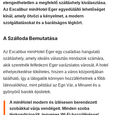
elengedhetetlen a megfelelő szálláshely kiválasztása.
Az Excalibur miniHotel Eger egyedülálló lehetőséget
kínál, amely ötvözi a kényelmet, a modern
szolgáltatásokat és a barátságos légkört.
A Szálloda Bemutatása
Az Excalibur miniHotel Eger egy családias hangulatú
szálláshely, amely ideális választás mindazok számára,
akik szeretnék felfedezni Eger varázslatos városát. A hotel
elhelyezkedése tökéletes, hiszen a város központjában
található, így a látogatók könnyen hozzáférhetnek a főbb
látnivalókhoz, mint például az Egri Vár, a Minaret és a
gyönyörű barokk épületek.
A miniHotel modern és ízlésesen berendezett
szobákkal várja vendégeit. Minden szoba
légkondicionált, ingyenes Wi-Fi-hozzáféréssel,