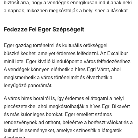
biztosít arra, hogy a vendégek energikusan induljanak neki
a napnak, miközben megkóstolják a helyi specialitásokat.
Fedezze Fel Eger Szépségeit
Eger gazdag történelmi és kulturális örökséggel
büszkélkedhet, amelyet érdemes felfedezni. Az Excalibur
miniHotel Eger kiváló kiindulópont a város felfedezéséhez.
A vendégek könnyen elérhetik a híres Egri Várat, ahol
megismerhetik a város történelmét és élvezhetik a
lenyűgöző panorámát.
A város híres borairól is, így érdemes ellátogatni a helyi
pincészetekbe, ahol megkóstolhatják a híres Egri Bikavért
és más különleges borokat. Eger emellett számos
rendezvénynek ad otthont, beleértve a borfesztiválokat és a
kulturális eseményeket, amelyek színesítik a látogatók