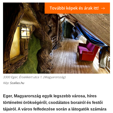
További képek és árak itt!
3300 Eger, Érsekkert utca 1. (Magyarország)
Kép:
Szallas.hu
Eger, Magyarország egyik legszebb városa, híres
történelmi örökségéről, csodálatos borairól és festői
tájairól. A város felfedezése során a látogatók számára