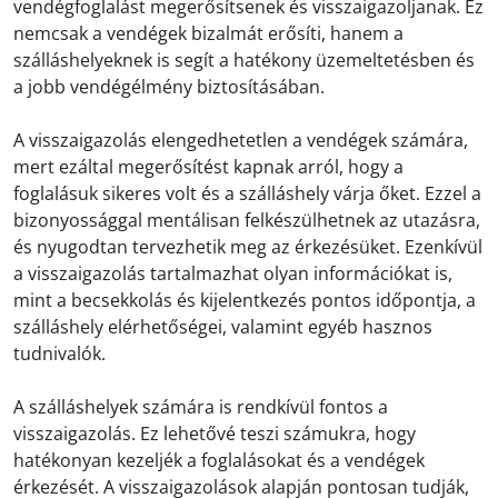
vendégfoglalást megerősítsenek és visszaigazoljanak. Ez
nemcsak a vendégek bizalmát erősíti, hanem a
szálláshelyeknek is segít a hatékony üzemeltetésben és
a jobb vendégélmény biztosításában.
A visszaigazolás elengedhetetlen a vendégek számára,
mert ezáltal megerősítést kapnak arról, hogy a
foglalásuk sikeres volt és a szálláshely várja őket. Ezzel a
bizonyossággal mentálisan felkészülhetnek az utazásra,
és nyugodtan tervezhetik meg az érkezésüket. Ezenkívül
a visszaigazolás tartalmazhat olyan információkat is,
mint a becsekkolás és kijelentkezés pontos időpontja, a
szálláshely elérhetőségei, valamint egyéb hasznos
tudnivalók.
A szálláshelyek számára is rendkívül fontos a
visszaigazolás. Ez lehetővé teszi számukra, hogy
hatékonyan kezeljék a foglalásokat és a vendégek
érkezését. A visszaigazolások alapján pontosan tudják,