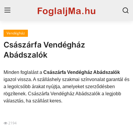
Vendégház
Horvát tengerpart
Császárfa Vendégház
Magyarország
Abádszalók
Horvátország
Minden foglalást a
Császárfa Vendégház Abádszalók
Szállások a Balatonon
igazol vissza. A szálláshely szakmai színvonalat garantál és
a legolcsóbb árakat nyújtja, amelyeket szerződésben
Szállások Hajdúszoboszlón
rögzítenek. Császárfa Vendégház Abádszalók a legjobb
választás, ha szállást keres.
Blog
2194