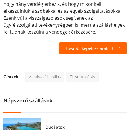
hogy hány vendég érkezik, és hogy mikor kell
elkészülniük a szobákkal és az egyéb szolgáltatásokkal.
Ezenkívül a visszaigazolások segítenek az
ügyfélszolgálati tevékenységben is, mert a szálláshelyek
fel tudnak készülni a vendégek érkezésére.
További képek és árak itt!
Abádszalók szállás
Tisza-tó szállás
Címkék:
Népszerű szállások
Dugi otok