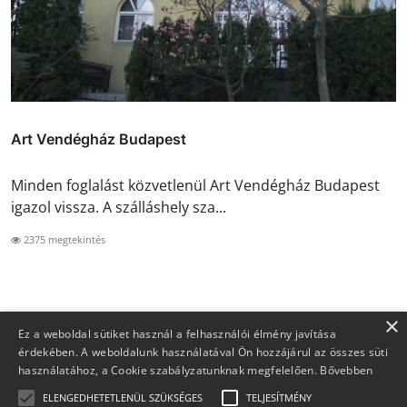
Art Vendégház Budapest
Minden foglalást közvetlenül Art Vendégház Budapest
igazol vissza. A szálláshely sza...
2375 megtekintés
×
Ez a weboldal sütiket használ a felhasználói élmény javítása
érdekében. A weboldalunk használatával Ön hozzájárul az összes süti
használatához, a Cookie szabályzatunknak megfelelően.
Bővebben
ELENGEDHETETLENÜL SZÜKSÉGES
TELJESÍTMÉNY