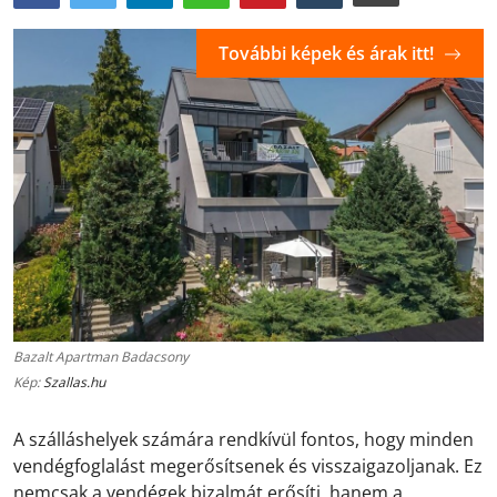
További képek és árak itt!
Bazalt Apartman Badacsony
Kép:
Szallas.hu
A szálláshelyek számára rendkívül fontos, hogy minden
vendégfoglalást megerősítsenek és visszaigazoljanak. Ez
nemcsak a vendégek bizalmát erősíti, hanem a