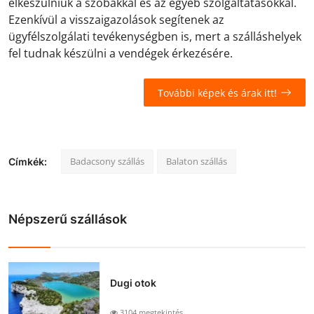
elkészülniük a szobákkal és az egyéb szolgáltatásokkal.
Ezenkívül a visszaigazolások segítenek az
ügyfélszolgálati tevékenységben is, mert a szálláshelyek
fel tudnak készülni a vendégek érkezésére.
További képek és árak itt!
Badacsony szállás
Balaton szállás
Címkék:
Népszerű szállások
Dugi otok
3104 megtekintés