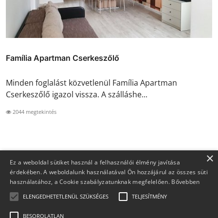
Família Apartman Cserkeszőlő
Minden foglalást közvetlenül Família Apartman
Cserkeszőlő igazol vissza. A szálláshe...
2044 megtekintés
×
Ez a weboldal sütiket használ a felhasználói élmény javítása
érdekében. A weboldalunk használatával Ön hozzájárul az összes süti
használatához, a Cookie szabályzatunknak megfelelően.
Bővebben
ELENGEDHETETLENÜL SZÜKSÉGES
TELJESÍTMÉNY
BESOROLATLAN