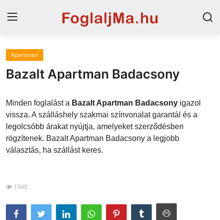
Apartman
Magyarország
Bazalt Apartman Badacsony
Horvát tengerpart
Minden foglalást a
Bazalt Apartman Badacsony
igazol
Horvátország
vissza. A szálláshely szakmai színvonalat garantál és a
legolcsóbb árakat nyújtja, amelyeket szerződésben
Szállások a Balatonon
rögzítenek. Bazalt Apartman Badacsony a legjobb
Szállások Hajdúszoboszlón
választás, ha szállást keres.
Blog
1940