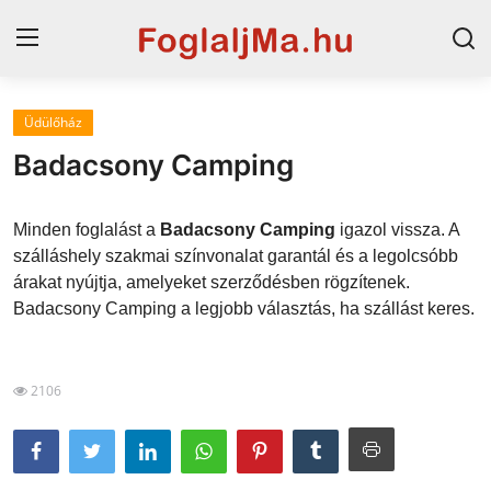
Üdülőház
Horvát tengerpart
Badacsony Camping
Magyarország
Minden foglalást a
Badacsony Camping
igazol vissza. A
Szállások a Balatonon
szálláshely szakmai színvonalat garantál és a legolcsóbb
árakat nyújtja, amelyeket szerződésben rögzítenek.
Horvátország
Badacsony Camping a legjobb választás, ha szállást keres.
Blog
Szállások Hajdúszoboszlón
2106