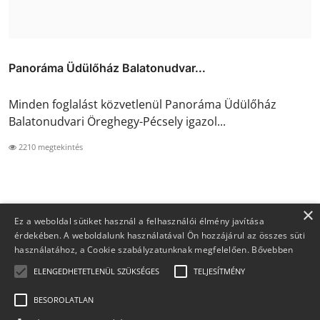
Panoráma Üdülőház Balatonudvar...
Minden foglalást közvetlenül Panoráma Üdülőház
Balatonudvari Öreghegy-Pécsely igazol...
2210 megtekintés
×
Ez a weboldal sütiket használ a felhasználói élmény javítása
érdekében. A weboldalunk használatával Ön hozzájárul az összes süti
használatához, a Cookie szabályzatunknak megfelelően.
Bővebben
ELENGEDHETETLENÜL SZÜKSÉGES
TELJESÍTMÉNY
BESOROLATLAN
Copyright 2026 Foglaljma.hu - Minden jog fenntartva.