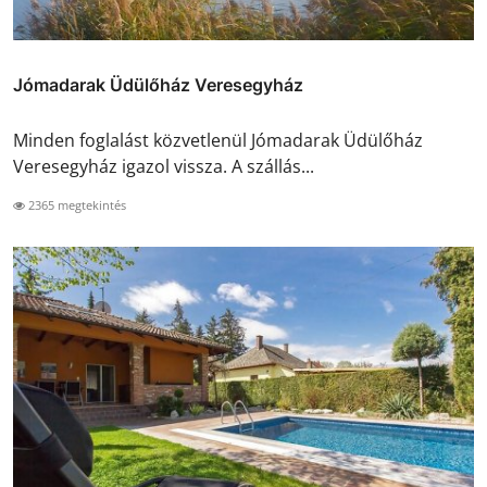
Jómadarak Üdülőház Veresegyház
Minden foglalást közvetlenül Jómadarak Üdülőház
Veresegyház igazol vissza. A szállás...
2365 megtekintés