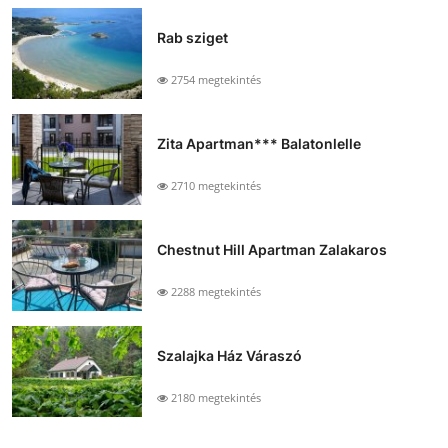
Rab sziget
2754 megtekintés
Zita Apartman*** Balatonlelle
2710 megtekintés
Chestnut Hill Apartman Zalakaros
2288 megtekintés
Szalajka Ház Váraszó
2180 megtekintés