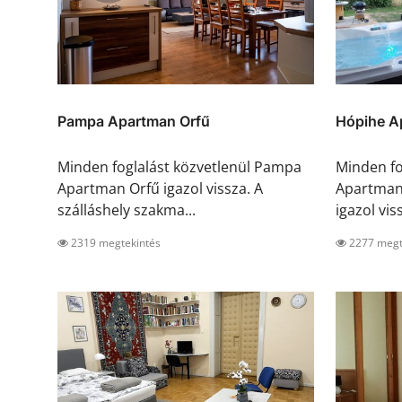
Pampa Apartman Orfű
Hópihe A
Minden foglalást közvetlenül Pampa
Minden fo
Apartman Orfű igazol vissza. A
Apartman
szálláshely szakma...
igazol viss
2319 megtekintés
2277 megt