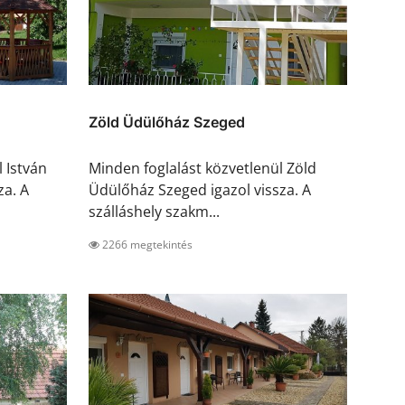
Zöld Üdülőház Szeged
 István
Minden foglalást közvetlenül Zöld
za. A
Üdülőház Szeged igazol vissza. A
szálláshely szakm...
2266 megtekintés