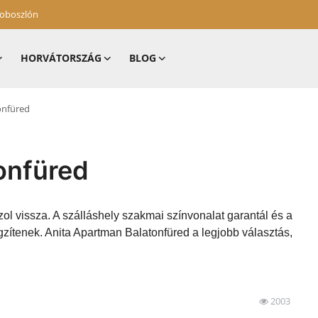
zoboszlón
HORVÁTORSZÁG
BLOG
onfüred
onfüred
ol vissza. A szálláshely szakmai színvonalat garantál és a
zítenek. Anita Apartman Balatonfüred a legjobb választás,
2003