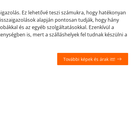
zaigazolás. Ez lehetővé teszi számukra, hogy hatékonyan
 visszaigazolások alapján pontosan tudják, hogy hány
zobákkal és az egyéb szolgáltatásokkal. Ezenkívül a
kenységben is, mert a szálláshelyek fel tudnak készülni a
További képek és árak itt!