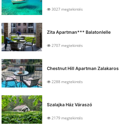
3027 megtekintés
Zita Apartman*** Balatonlelle
2707 megtekintés
Chestnut Hill Apartman Zalakaros
2288 megtekintés
Szalajka Ház Váraszó
2179 megtekintés