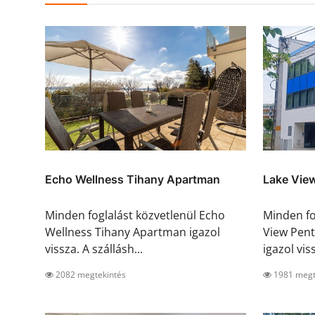
Echo Wellness Tihany Apartman
Lake Vie
Minden foglalást közvetlenül Echo
Minden fo
Wellness Tihany Apartman igazol
View Pen
vissza. A szállásh...
igazol viss
2082 megtekintés
1981 megt