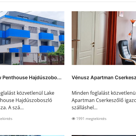
w Penthouse Hajdúszobo...
Vénusz Apartman Cserkesz
glalást közvetlenül Lake
Minden foglalást közvetlenü
thouse Hajdúszoboszló
Apartman Cserkeszőlő igazol
za. A szá...
szálláshel...
ekintés
1991 megtekintés