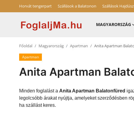
Horvát tengerpart
Szállások a Balatonon
Szállások Hajdús
MAGYARORSZÁG
Magyarország
Főoldal
Magyarország
Apartman
Anita Apartman Balat
Horvát tengerpart
Apartman
Szállások a Balatonon
Anita Apartman Balat
Horvátország
Blog
Minden foglalást a
Anita Apartman Balatonfüred
igaz
legolcsóbb árakat nyújtja, amelyeket szerződésben rög
Szállások Hajdúszoboszlón
ha szállást keres.