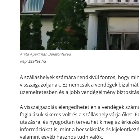
Anita Apartman Balatonfüred
Kép:
Szallas.hu
A szálláshelyek számára rendkívül fontos, hogy m
visszaigazoljanak. Ez nemcsak a vendégek bizalmát 
üzemeltetésben és a jobb vendégélmény biztosítá
A visszaigazolás elengedhetetlen a vendégek számá
foglalásuk sikeres volt és a szálláshely várja őket.
utazásra, és nyugodtan tervezhetik meg az érkezésü
információkat is, mint a becsekkolás és kijelentkez
valamint egyéb hasznos tudnivalók.