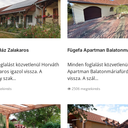
Ház Zalakaros
Fügefa Apartman Balatonmá
glalást közvetlenül Horváth
Minden foglalást közvetlenü
ros igazol vissza. A
Apartman Balatonmáriafürd
y szak...
vissza. A szál...
ekintés
2506 megtekintés