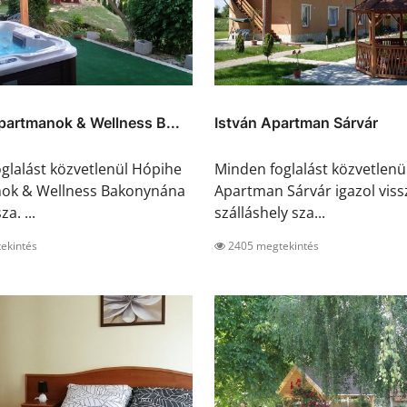
partmanok & Wellness B...
István Apartman Sárvár
glalást közvetlenül Hópihe
Minden foglalást közvetlenül
ok & Wellness Bakonynána
Apartman Sárvár igazol viss
za. ...
szálláshely sza...
ekintés
2405 megtekintés