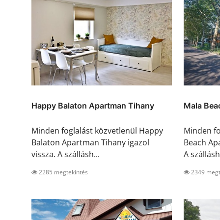
Happy Balaton Apartman Tihany
Mala Bea
Minden foglalást közvetlenül Happy
Minden fo
Balaton Apartman Tihany igazol
Beach Apa
vissza. A szállásh...
A szálláshe
2285 megtekintés
2349 megt