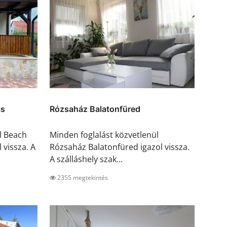
ás
Rózsaház Balatonfüred
l Beach
Minden foglalást közvetlenül
vissza. A
Rózsaház Balatonfüred igazol vissza.
A szálláshely szak...
2355 megtekintés