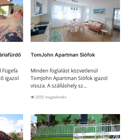
riafürdő
TomJohn Apartman Siófok
l Fügefa
Minden foglalást közvetlenül
ő igazol
TomJohn Apartman Siófok igazol
vissza. A szálláshely sz...
2055 megtekintés