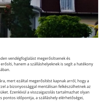
inden vendégfoglalást megerősítsenek és
erősíti, hanem a szálláshelyeknek is segít a hatékony
sában.
ra, mert ezáltal megerősítést kapnak arról, hogy a
 Ezzel a bizonyossággal mentálisan felkészülhetnek az
ket. Ezenkívül a visszaigazolás tartalmazhat olyan
és pontos időpontja, a szálláshely elérhetőségei,