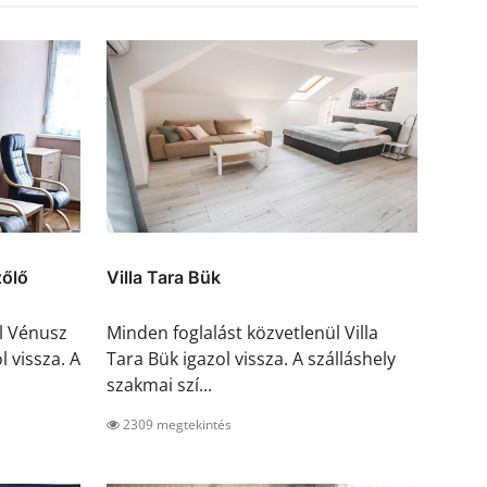
őlő
Villa Tara Bük
l Vénusz
Minden foglalást közvetlenül Villa
 vissza. A
Tara Bük igazol vissza. A szálláshely
szakmai szí...
2309 megtekintés