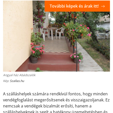
További képek és árak itt!
Angyal ház Abádszalók
Kép:
Szallas.hu
A szálláshelyek számára rendkívül fontos, hogy minden
vendégfoglalást megerősítsenek és visszaigazoljanak. Ez
nemcsak a vendégek bizalmát erősíti, hanem a
szálláshelyeknek is segít a hatékony üzemeltetésben és