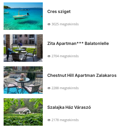
Cres sziget
3025 megtekintés
Zita Apartman*** Balatonlelle
2704 megtekintés
Chestnut Hill Apartman Zalakaros
2288 megtekintés
Szalajka Ház Váraszó
2178 megtekintés