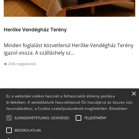
Herőke Vendégház Terény
Minden foglalást közvetlenül Herőke Vendégház Terény
igazol vissza. A szálláshely sz...
2336 megtekintés
×
Ez a weboldal sütiket használ a felhasználói élmény javítása
érdekében. A weboldalunk használatával Ön hozzájárul az összes süti
használatához, a Cookie szabályzatunknak megfelelően.
Bővebben
ELENGEDHETETLENÜL SZÜKSÉGES
TELJESÍTMÉNY
BESOROLATLAN
Copyright 2026 Foglaljma.hu - Minden jog fenntartva.