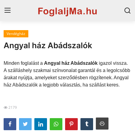
Vendégház
Magyarország
Angyal ház Abádszalók
Horvát tengerpart
Minden foglalást a
Angyal ház Abádszalók
igazol vissza.
Szállások a Balatonon
A szálláshely szakmai színvonalat garantál és a legolcsóbb
árakat nyújtja, amelyeket szerződésben rögzítenek. Angyal
Horvátország
ház Abádszalók a legjobb választás, ha szállást keres.
Szállások Hajdúszoboszlón
Blog
2179