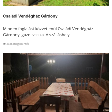
Családi Vendégház Gárdony
Minden foglalást közvetlenül Családi Vendégház
Gárdony igazol vissza. A szálláshely ...
2386 megtekintés