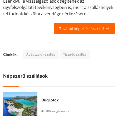
Ezenkívül a visszaigazolások segítenek az
ügyfélszolgálati tevékenységben is, mert a szálláshelyek
fel tudnak készülni a vendégek érkezésére.
További képek és árak itt!
Abádszalók szállás
Tisza-tó szállás
Címkék:
Népszerű szállások
Dugi otok
3104 megtekintés