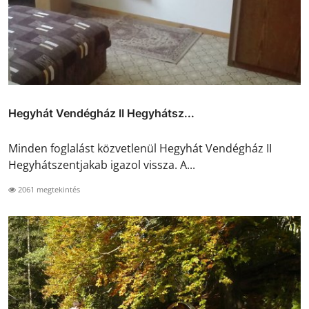
Hegyhát Vendégház II Hegyhátsz...
Minden foglalást közvetlenül Hegyhát Vendégház II
Hegyhátszentjakab igazol vissza. A...
2061 megtekintés