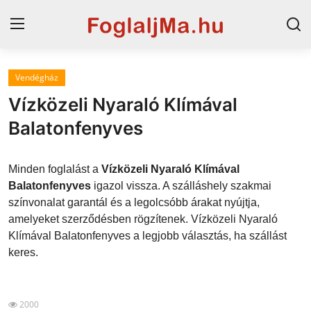
Vendégház
Magyarország
Vízközeli Nyaraló Klímával
Horvát tengerpart
Balatonfenyves
Szállások a Balatonon
Minden foglalást a
Vízközeli Nyaraló Klímával
Horvátország
Balatonfenyves
igazol vissza. A szálláshely szakmai
színvonalat garantál és a legolcsóbb árakat nyújtja,
Szállások Hajdúszoboszlón
amelyeket szerződésben rögzítenek. Vízközeli Nyaraló
Klímával Balatonfenyves a legjobb választás, ha szállást
Blog
keres.
2000