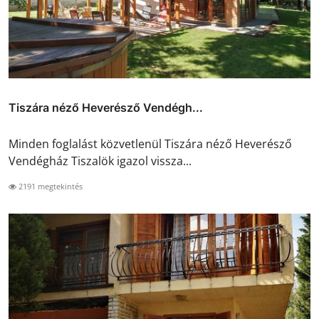
Tiszára néző Heverésző Vendégh...
Minden foglalást közvetlenül Tiszára néző Heverésző
Vendégház Tiszalök igazol vissza...
2191 megtekintés