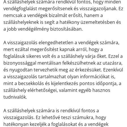
A szálláshelyek számára rendkívül fontos, hogy minden
vendégfoglalást megerősítsenek és visszaigazoljanak. Ez
nemcsak a vendégek bizalmát erősíti, hanem a
szálláshelyeknek is segít a hatékony üzemeltetésben és
a jobb vendégélmény biztosításában.
A visszaigazolás elengedhetetlen a vendégek számára,
mert ezáltal megerősítést kapnak arról, hogy a
foglalásuk sikeres volt és a szálláshely várja őket. Ezzel a
bizonyossággal mentálisan felkészülhetnek az utazásra,
és nyugodtan tervezhetik meg az érkezésüket. Ezenkívül
a visszaigazolás tartalmazhat olyan információkat is,
mint a becsekkolás és kijelentkezés pontos időpontja, a
szálláshely elérhetőségei, valamint egyéb hasznos
tudnivalók.
A szálláshelyek számára is rendkívül fontos a
visszaigazolás. Ez lehetővé teszi számukra, hogy
hatékonyan kezeljék a foglalásokat és a vendégek