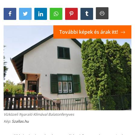
További képek és árak itt!
Vízközeli Nyaraló Klímával Balatonfenyves
Kép:
Szallas.hu