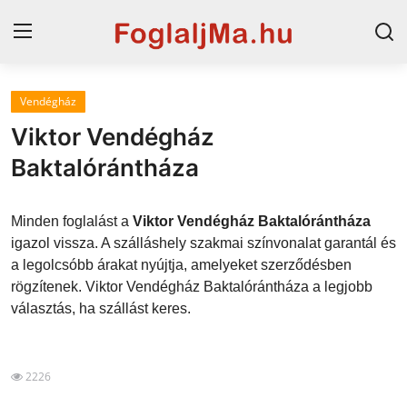
Vendégház
Magyarország
Viktor Vendégház
Horvát tengerpart
Baktalórántháza
Szállások a Balatonon
Minden foglalást a
Viktor Vendégház Baktalórántháza
Horvátország
igazol vissza. A szálláshely szakmai színvonalat garantál és
a legolcsóbb árakat nyújtja, amelyeket szerződésben
Blog
rögzítenek. Viktor Vendégház Baktalórántháza a legjobb
választás, ha szállást keres.
Szállások Hajdúszoboszlón
2226