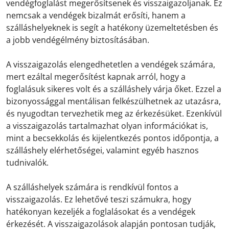
vendégfoglalást megerősítsenek és visszaigazoljanak. Ez
nemcsak a vendégek bizalmát erősíti, hanem a
szálláshelyeknek is segít a hatékony üzemeltetésben és
a jobb vendégélmény biztosításában.
A visszaigazolás elengedhetetlen a vendégek számára,
mert ezáltal megerősítést kapnak arról, hogy a
foglalásuk sikeres volt és a szálláshely várja őket. Ezzel a
bizonyossággal mentálisan felkészülhetnek az utazásra,
és nyugodtan tervezhetik meg az érkezésüket. Ezenkívül
a visszaigazolás tartalmazhat olyan információkat is,
mint a becsekkolás és kijelentkezés pontos időpontja, a
szálláshely elérhetőségei, valamint egyéb hasznos
tudnivalók.
A szálláshelyek számára is rendkívül fontos a
visszaigazolás. Ez lehetővé teszi számukra, hogy
hatékonyan kezeljék a foglalásokat és a vendégek
érkezését. A visszaigazolások alapján pontosan tudják,