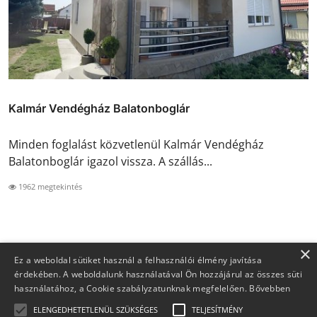
Kalmár Vendégház Balatonboglár
Minden foglalást közvetlenül Kalmár Vendégház
Balatonboglár igazol vissza. A szállás...
1962 megtekintés
×
Ez a weboldal sütiket használ a felhasználói élmény javítása
érdekében. A weboldalunk használatával Ön hozzájárul az összes süti
használatához, a Cookie szabályzatunknak megfelelően.
Bővebben
ELENGEDHETETLENÜL SZÜKSÉGES
TELJESÍTMÉNY