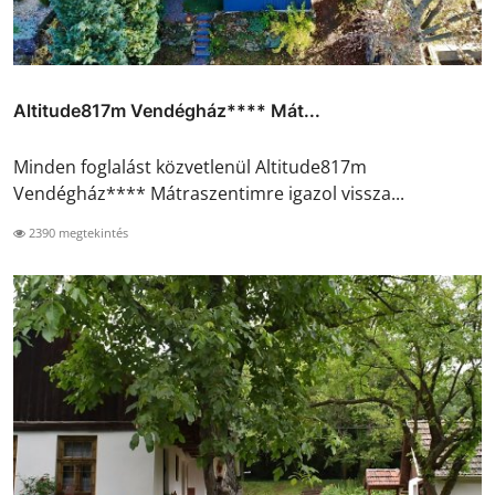
Altitude817m Vendégház**** Mát...
Minden foglalást közvetlenül Altitude817m
Vendégház**** Mátraszentimre igazol vissza...
2390 megtekintés