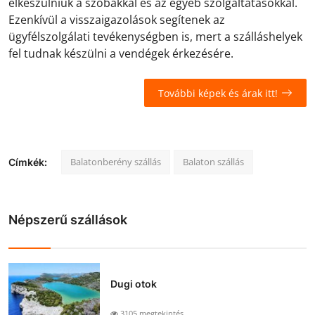
elkészülniük a szobákkal és az egyéb szolgáltatásokkal.
Ezenkívül a visszaigazolások segítenek az
ügyfélszolgálati tevékenységben is, mert a szálláshelyek
fel tudnak készülni a vendégek érkezésére.
További képek és árak itt!
Balatonberény szállás
Balaton szállás
Címkék:
Népszerű szállások
Dugi otok
3105 megtekintés