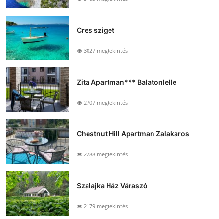
Cres sziget
3027 megtekintés
Zita Apartman*** Balatonlelle
2707 megtekintés
Chestnut Hill Apartman Zalakaros
2288 megtekintés
Szalajka Ház Váraszó
2179 megtekintés