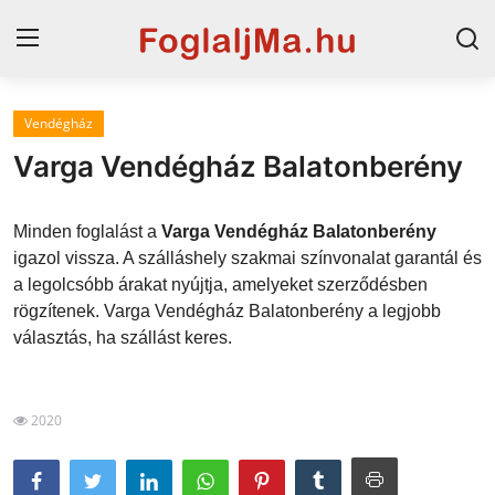
Vendégház
Magyarország
Varga Vendégház Balatonberény
Horvát tengerpart
Minden foglalást a
Varga Vendégház Balatonberény
Szállások a Balatonon
igazol vissza. A szálláshely szakmai színvonalat garantál és
a legolcsóbb árakat nyújtja, amelyeket szerződésben
Horvátország
rögzítenek. Varga Vendégház Balatonberény a legjobb
Blog
választás, ha szállást keres.
Szállások Hajdúszoboszlón
2020