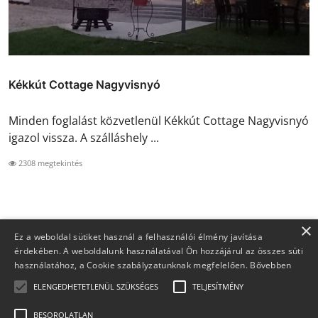
Kékkút Cottage Nagyvisnyó
Minden foglalást közvetlenül Kékkút Cottage Nagyvisnyó
igazol vissza. A szálláshely ...
2308 megtekintés
×
Ez a weboldal sütiket használ a felhasználói élmény javítása
érdekében. A weboldalunk használatával Ön hozzájárul az összes süti
használatához, a Cookie szabályzatunknak megfelelően.
Bővebben
ELENGEDHETETLENÜL SZÜKSÉGES
TELJESÍTMÉNY
BESOROLATLAN