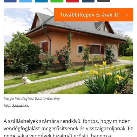
További képek és árak itt!
Varga Vendégház Balatonberény
Kép:
Szallas.hu
A szálláshelyek számára rendkívül fontos, hogy minden
vendégfoglalást megerősítsenek és visszaigazoljanak. Ez
nemcsak a vendégek bizalmát erősíti, hanem a