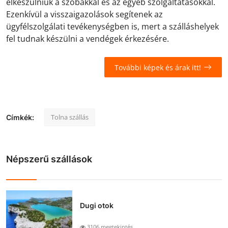
elkészülniük a szobákkal és az egyéb szolgáltatásokkal.
Ezenkívül a visszaigazolások segítenek az
ügyfélszolgálati tevékenységben is, mert a szálláshelyek
fel tudnak készülni a vendégek érkezésére.
További képek és árak itt!
Tolna szállás
Címkék:
Népszerű szállások
Dugi otok
3106 megtekintés