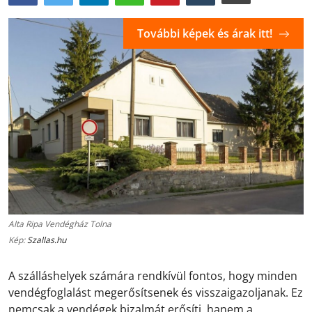
További képek és árak itt!
Alta Ripa Vendégház Tolna
Kép:
Szallas.hu
A szálláshelyek számára rendkívül fontos, hogy minden
vendégfoglalást megerősítsenek és visszaigazoljanak. Ez
nemcsak a vendégek bizalmát erősíti, hanem a