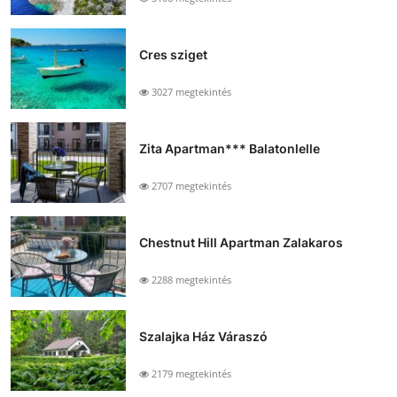
Cres sziget
3027 megtekintés
Zita Apartman*** Balatonlelle
2707 megtekintés
Chestnut Hill Apartman Zalakaros
2288 megtekintés
Szalajka Ház Váraszó
2179 megtekintés