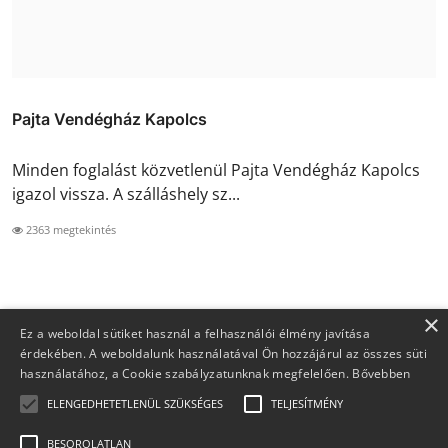
Pajta Vendégház Kapolcs
Minden foglalást közvetlenül Pajta Vendégház Kapolcs
igazol vissza. A szálláshely sz...
2363 megtekintés
×
Ez a weboldal sütiket használ a felhasználói élmény javítása
érdekében. A weboldalunk használatával Ön hozzájárul az összes süti
használatához, a Cookie szabályzatunknak megfelelően.
Bővebben
ELENGEDHETETLENÜL SZÜKSÉGES
TELJESÍTMÉNY
BESOROLATLAN