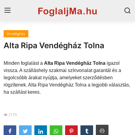
Vendégház
Horvát tengerpart
Alta Ripa Vendégház Tolna
Magyarország
Minden foglalást a
Alta Ripa Vendégház Tolna
igazol
Szállások a Balatonon
vissza. A szálláshely szakmai színvonalat garantál és a
legolcsóbb árakat nyújtja, amelyeket szerződésben
Horvátország
rögzítenek. Alta Ripa Vendégház Tolna a legjobb választás,
Blog
ha szállást keres.
Szállások Hajdúszoboszlón
2179