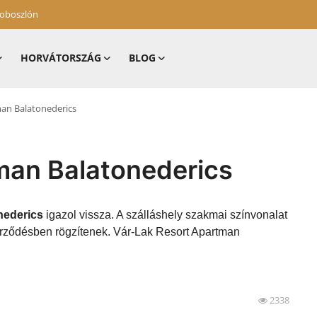
zoboszlón
HORVÁTORSZÁG
BLOG
man Balatonederics
man Balatonederics
nederics
igazol vissza. A szálláshely szakmai színvonalat
zerződésben rögzítenek. Vár-Lak Resort Apartman
2338