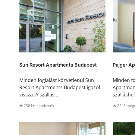
Sun Resort Apartments Budapest
Pajger A
Minden foglalást közvetlenül Sun
Minden fo
Resort Apartments Budapest igazol
Apartman 
vissza. A szállás...
szálláshel
2384 megtekintés
2243 megt