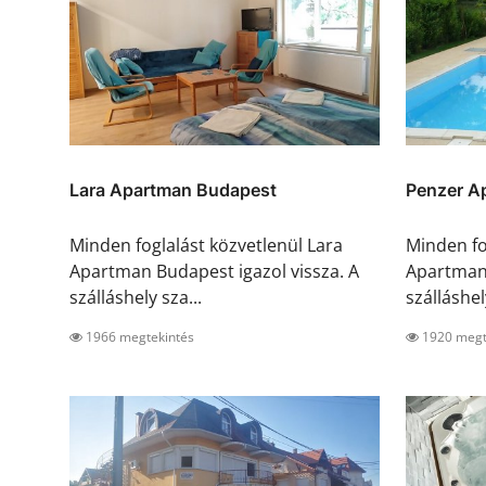
Lara Apartman Budapest
Penzer A
Minden foglalást közvetlenül Lara
Minden fo
Apartman Budapest igazol vissza. A
Apartman 
szálláshely sza...
szálláshely
1966 megtekintés
1920 megt