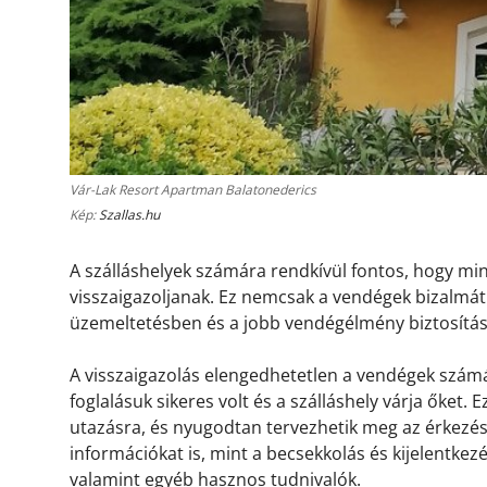
Vár-Lak Resort Apartman Balatonederics
Kép:
Szallas.hu
A szálláshelyek számára rendkívül fontos, hogy m
visszaigazoljanak. Ez nemcsak a vendégek bizalmát 
üzemeltetésben és a jobb vendégélmény biztosítá
A visszaigazolás elengedhetetlen a vendégek számá
foglalásuk sikeres volt és a szálláshely várja őket.
utazásra, és nyugodtan tervezhetik meg az érkezésü
információkat is, mint a becsekkolás és kijelentkez
valamint egyéb hasznos tudnivalók.