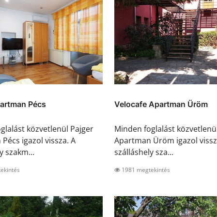
partman Pécs
Velocafe Apartman Üröm
glalást közvetlenül Pajger
Minden foglalást közvetlenü
Pécs igazol vissza. A
Apartman Üröm igazol vissz
y szakm...
szálláshely sza...
ekintés
1981 megtekintés