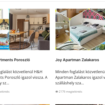
tments Poroszló
Joy Apartman Zalakaros
glalást közvetlenül H&H
Minden foglalást közvetlenül
s Poroszló igazol vissza. A
Apartman Zalakaros igazol v
 sz...
szálláshely sza...
ekintés
2176 megtekintés