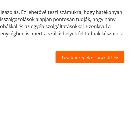
zaigazolás. Ez lehetővé teszi számukra, hogy hatékonyan
 visszaigazolások alapján pontosan tudják, hogy hány
zobákkal és az egyéb szolgáltatásokkal. Ezenkívül a
kenységben is, mert a szálláshelyek fel tudnak készülni a
További képek és árak itt!