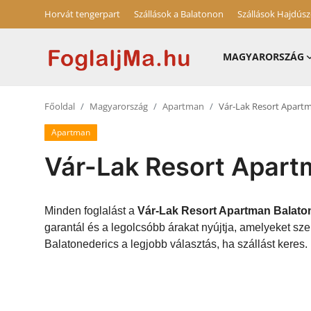
Horvát tengerpart
Szállások a Balatonon
Szállások Hajdús
MAGYARORSZÁG
Horvát tengerpart
Főoldal
Magyarország
Apartman
Vár-Lak Resort Apart
Magyarország
Apartman
Horvátország
Vár-Lak Resort Apart
Szállások a Balatonon
Szállások Hajdúszoboszlón
Minden foglalást a
Vár-Lak Resort Apartman Balato
garantál és a legolcsóbb árakat nyújtja, amelyeket s
Blog
Balatonederics a legjobb választás, ha szállást keres.