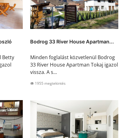
oszló
Bodrog 33 River House Apartman...
l Betty
Minden foglalást közvetlenül Bodrog
gazol
33 River House Apartman Tokaj igazol
vissza. A s...
1955 megtekintés