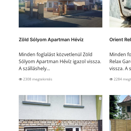
Zöld Sólyom Apartman Hévíz
Orient Re
Minden foglalást közvetlenül Zöld
Minden fo
Sólyom Apartman Hévíz igazol vissza.
Relax Gar
A szálláshely...
vissza. A s
2308 megtekintés
2284 megt