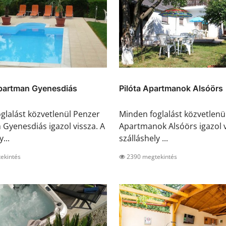
partman Gyenesdiás
Pilóta Apartmanok Alsóörs
glalást közvetlenül Penzer
Minden foglalást közvetlenül
Gyenesdiás igazol vissza. A
Apartmanok Alsóörs igazol v
...
szálláshely ...
ekintés
2390 megtekintés