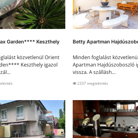
lax Garden**** Keszthely
Betty Apartman Hajdúszob
glalást közvetlenül Orient
Minden foglalást közvetlenü
den**** Keszthely igazol
Apartman Hajdúszoboszló i
zál...
vissza. A szállásh...
ekintés
2337 megtekintés