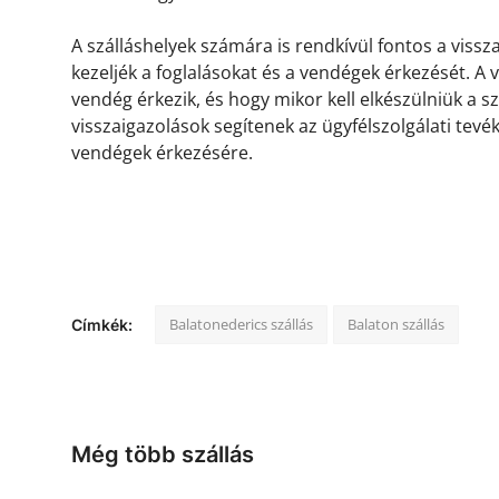
A szálláshelyek számára is rendkívül fontos a viss
kezeljék a foglalásokat és a vendégek érkezését. A
vendég érkezik, és hogy mikor kell elkészülniük a s
visszaigazolások segítenek az ügyfélszolgálati tevé
vendégek érkezésére.
Balatonederics szállás
Balaton szállás
Címkék:
Még több szállás