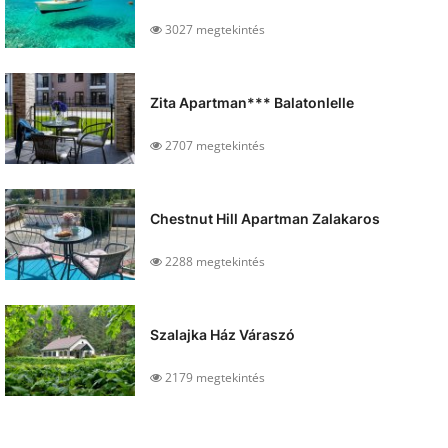
3027 megtekintés
Zita Apartman*** Balatonlelle
2707 megtekintés
Chestnut Hill Apartman Zalakaros
2288 megtekintés
Szalajka Ház Váraszó
2179 megtekintés