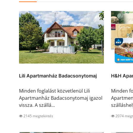
Lili Apartmanház Badacsonytomaj
H&H Apar
Minden foglalást közvetlenül Lili
Minden fo
Apartmanház Badacsonytomaj igazol
Apartment
vissza. A szállá...
szálláshely
2145 megtekintés
2074 megt