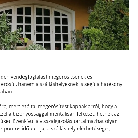
inden vendégfoglalást megerősítsenek és
erősíti, hanem a szálláshelyeknek is segít a hatékony
sában.
ra, mert ezáltal megerősítést kapnak arról, hogy a
 Ezzel a bizonyossággal mentálisan felkészülhetnek az
ket. Ezenkívül a visszaigazolás tartalmazhat olyan
és pontos időpontja, a szálláshely elérhetőségei,