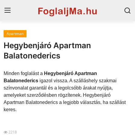
Apartman
Horvát tengerpart
Hegybenjáró Apartman
Magyarország
Balatonederics
Horvátország
Minden foglalást a
Hegybenjáró Apartman
Szállások a Balatonon
Balatonederics
igazol vissza. A szálláshely szakmai
színvonalat garantál és a legolcsóbb árakat nyújtja,
Blog
amelyeket szerződésben rögzítenek. Hegybenjáró
Apartman Balatonederics a legjobb választás, ha szállást
Szállások Hajdúszoboszlón
keres.
2218