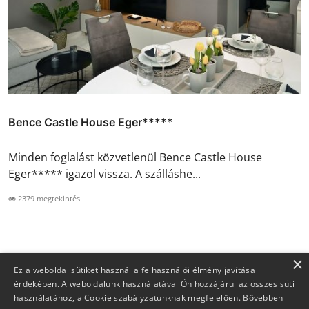
Bence Castle House Eger*****
Minden foglalást közvetlenül Bence Castle House
Eger***** igazol vissza. A szálláshe...
2379 megtekintés
×
Ez a weboldal sütiket használ a felhasználói élmény javítása
érdekében. A weboldalunk használatával Ön hozzájárul az összes süti
használatához, a Cookie szabályzatunknak megfelelően.
Bővebben