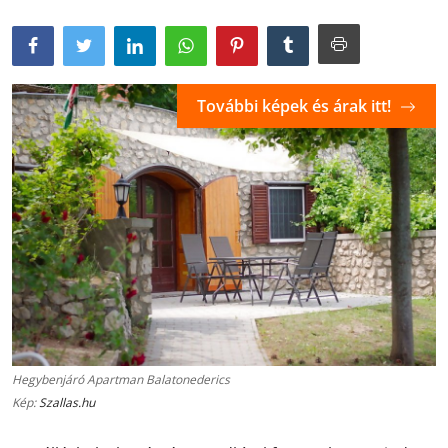
További képek és árak itt!
Hegybenjáró Apartman Balatonederics
Kép:
Szallas.hu