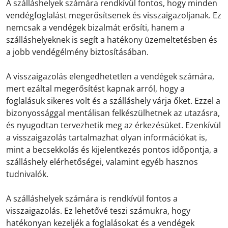
A szálláshelyek számára rendkívül fontos, hogy minden
vendégfoglalást megerősítsenek és visszaigazoljanak. Ez
nemcsak a vendégek bizalmát erősíti, hanem a
szálláshelyeknek is segít a hatékony üzemeltetésben és
a jobb vendégélmény biztosításában.
A visszaigazolás elengedhetetlen a vendégek számára,
mert ezáltal megerősítést kapnak arról, hogy a
foglalásuk sikeres volt és a szálláshely várja őket. Ezzel a
bizonyossággal mentálisan felkészülhetnek az utazásra,
és nyugodtan tervezhetik meg az érkezésüket. Ezenkívül
a visszaigazolás tartalmazhat olyan információkat is,
mint a becsekkolás és kijelentkezés pontos időpontja, a
szálláshely elérhetőségei, valamint egyéb hasznos
tudnivalók.
A szálláshelyek számára is rendkívül fontos a
visszaigazolás. Ez lehetővé teszi számukra, hogy
hatékonyan kezeljék a foglalásokat és a vendégek