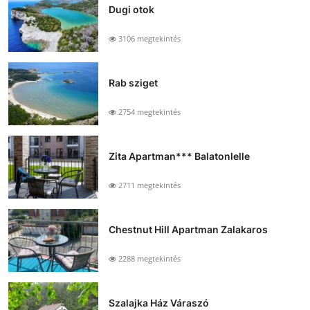
Dugi otok
3106 megtekintés
Rab sziget
2754 megtekintés
Zita Apartman*** Balatonlelle
2711 megtekintés
Chestnut Hill Apartman Zalakaros
2288 megtekintés
Szalajka Ház Váraszó