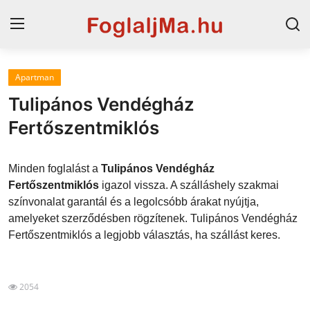
Apartman
Magyarország
Tulipános Vendégház
Horvát tengerpart
Fertőszentmiklós
Szállások a Balatonon
Minden foglalást a
Tulipános Vendégház
Horvátország
Fertőszentmiklós
igazol vissza. A szálláshely szakmai
színvonalat garantál és a legolcsóbb árakat nyújtja,
Blog
amelyeket szerződésben rögzítenek. Tulipános Vendégház
Fertőszentmiklós a legjobb választás, ha szállást keres.
Szállások Hajdúszoboszlón
2054