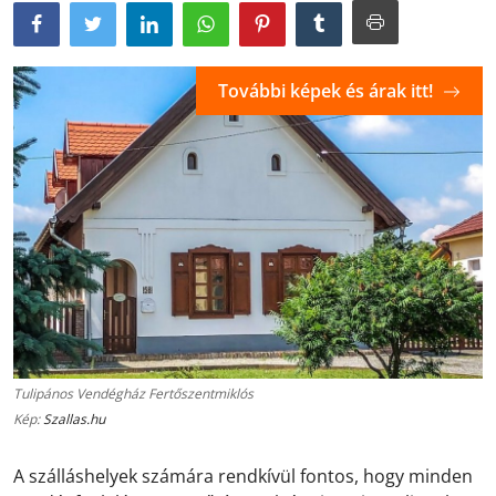
További képek és árak itt!
Tulipános Vendégház Fertőszentmiklós
Kép:
Szallas.hu
A szálláshelyek számára rendkívül fontos, hogy minden