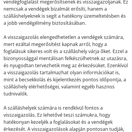
vendégfoglalást megerősítsenek és visszaigazoljanak. Ez
nemcsak a vendégek bizalmát erősíti, hanem a
szálláshelyeknek is segít a hatékony üzemeltetésben és
a jobb vendégélmény biztosításában.
A visszaigazolás elengedhetetlen a vendégek számára,
mert ezáltal megerősítést kapnak arról, hogy a
foglalásuk sikeres volt és a szálláshely várja őket. Ezzel a
bizonyossággal mentálisan felkészülhetnek az utazásra,
és nyugodtan tervezhetik meg az érkezésüket. Ezenkívül
a visszaigazolás tartalmazhat olyan információkat is,
mint a becsekkolás és kijelentkezés pontos időpontja, a
szálláshely elérhetőségei, valamint egyéb hasznos
tudnivalók.
A szálláshelyek számára is rendkívül fontos a
visszaigazolás. Ez lehetővé teszi számukra, hogy
hatékonyan kezeljék a foglalásokat és a vendégek
érkezését. A visszaigazolások alapján pontosan tudják,