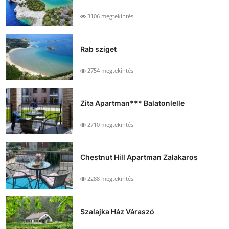
3106 megtekintés
Rab sziget
2754 megtekintés
Zita Apartman*** Balatonlelle
2710 megtekintés
Chestnut Hill Apartman Zalakaros
2288 megtekintés
Szalajka Ház Váraszó