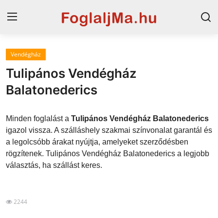
Vendégház
Magyarország
Tulipános Vendégház
Horvát tengerpart
Balatonederics
Szállások a Balatonon
Minden foglalást a
Tulipános Vendégház Balatonederics
Horvátország
igazol vissza. A szálláshely szakmai színvonalat garantál és
a legolcsóbb árakat nyújtja, amelyeket szerződésben
Szállások Hajdúszoboszlón
rögzítenek. Tulipános Vendégház Balatonederics a legjobb
választás, ha szállást keres.
Blog
2244