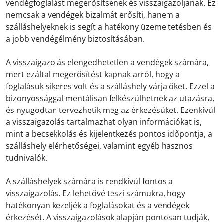
vendégfoglalást megerősítsenek és visszaigazoljanak. Ez
nemcsak a vendégek bizalmát erősíti, hanem a
szálláshelyeknek is segít a hatékony üzemeltetésben és
a jobb vendégélmény biztosításában.
A visszaigazolás elengedhetetlen a vendégek számára,
mert ezáltal megerősítést kapnak arról, hogy a
foglalásuk sikeres volt és a szálláshely várja őket. Ezzel a
bizonyossággal mentálisan felkészülhetnek az utazásra,
és nyugodtan tervezhetik meg az érkezésüket. Ezenkívül
a visszaigazolás tartalmazhat olyan információkat is,
mint a becsekkolás és kijelentkezés pontos időpontja, a
szálláshely elérhetőségei, valamint egyéb hasznos
tudnivalók.
A szálláshelyek számára is rendkívül fontos a
visszaigazolás. Ez lehetővé teszi számukra, hogy
hatékonyan kezeljék a foglalásokat és a vendégek
érkezését. A visszaigazolások alapján pontosan tudják,