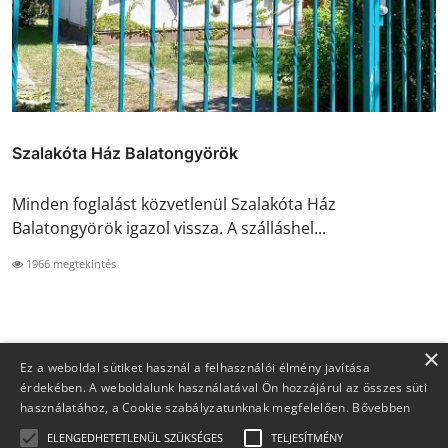
Szalakóta Ház Balatongyörök
Minden foglalást közvetlenül Szalakóta Ház
Balatongyörök igazol vissza. A szálláshel...
1966 megtekintés
×
Ez a weboldal sütiket használ a felhasználói élmény javítása
érdekében. A weboldalunk használatával Ön hozzájárul az összes süti
használatához, a Cookie szabályzatunknak megfelelően.
Bővebben
ELENGEDHETETLENÜL SZÜKSÉGES
TELJESÍTMÉNY