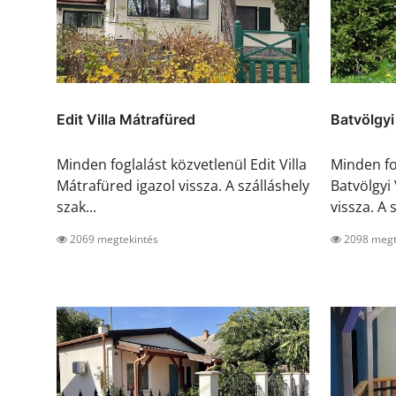
Edit Villa Mátrafüred
Batvölgy
Minden foglalást közvetlenül Edit Villa
Minden fo
Mátrafüred igazol vissza. A szálláshely
Batvölgyi
szak...
vissza. A s
2069 megtekintés
2098 megt