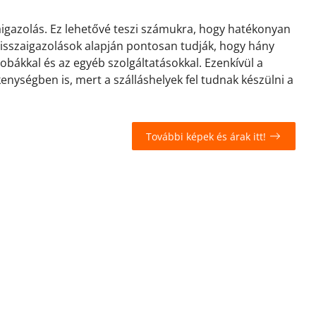
zaigazolás. Ez lehetővé teszi számukra, hogy hatékonyan
 visszaigazolások alapján pontosan tudják, hogy hány
zobákkal és az egyéb szolgáltatásokkal. Ezenkívül a
kenységben is, mert a szálláshelyek fel tudnak készülni a
További képek és árak itt!