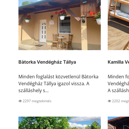
Bàtorka Vendégház Tállya
Kamilla 
Minden foglalást közvetlenül Bàtorka
Minden fo
Vendégház Tállya igazol vissza. A
Vendégház
szálláshely s...
A szállásh
2297 megtekintés
2202 megt