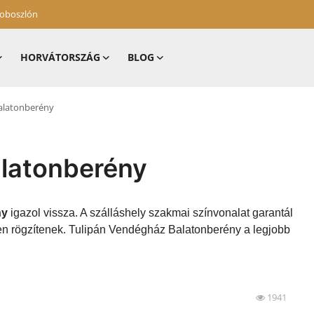
zoboszlón
HORVÁTORSZÁG
BLOG
alatonberény
latonberény
ny
igazol vissza. A szálláshely szakmai színvonalat garantál
ben rögzítenek. Tulipán Vendégház Balatonberény a legjobb
1941