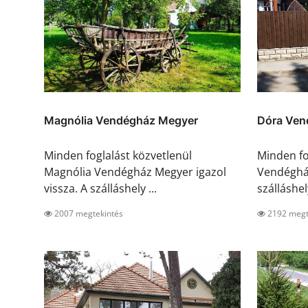
Magnólia Vendégház Megyer
Dóra Ven
Minden foglalást közvetlenül
Minden fo
Magnólia Vendégház Megyer igazol
Vendégház
vissza. A szálláshely ...
szálláshely
2007 megtekintés
2192 megt