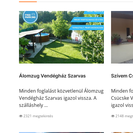
Álomzug Vendégház Szarvas
Szívem C
Minden foglalást közvetlenül Álomzug
Minden fo
Vendégház Szarvas igazol vissza. A
Csücske 
szálláshely ...
igazol viss
2321 megtekintés
2148 megt