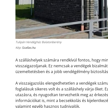
Tulipán Vendégház Balatonberény
Kép:
Szallas.hu
A szálláshelyek számára rendkívül fontos, hogy m
visszaigazoljanak. Ez nemcsak a vendégek bizalmát 
üzemeltetésben és a jobb vendégélmény biztosítá
A visszaigazolás elengedhetetlen a vendégek számá
foglalásuk sikeres volt és a szálláshely várja őket.
utazásra, és nyugodtan tervezhetik meg az érkezésü
információkat is, mint a becsekkolás és kijelentkez
valamint egyéb hasznos tudnivalók.