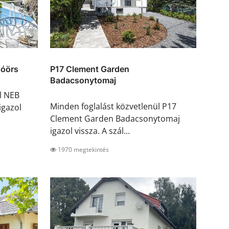
sóörs
P17 Clement Garden
Badacsonytomaj
l NEB
Minden foglalást közvetlenül P17
igazol
Clement Garden Badacsonytomaj
igazol vissza. A szál...
1970 megtekintés