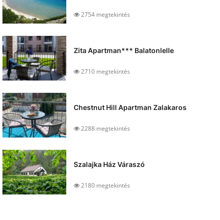
2754 megtekintés
Zita Apartman*** Balatonlelle
2710 megtekintés
Chestnut Hill Apartman Zalakaros
2288 megtekintés
Szalajka Ház Váraszó
2180 megtekintés