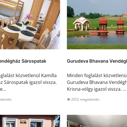
Vendégház Sárospatak
Gurudeva Bhavana Vendéghá
glalást közvetlenül Kamilla
Minden foglalást közvetlenü
 Sárospatak igazol vissza.
Gurudeva Bhavana Vendég
e...
Krisna-völgy igazol vissza. ...
ekintés
2052 megtekintés