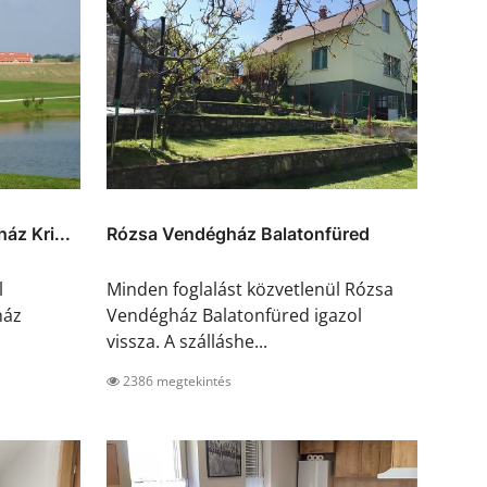
z Kri...
Rózsa Vendégház Balatonfüred
l
Minden foglalást közvetlenül Rózsa
ház
Vendégház Balatonfüred igazol
vissza. A szálláshe...
2386 megtekintés