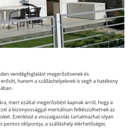
inden vendégfoglalást megerősítsenek és
erősíti, hanem a szálláshelyeknek is segít a hatékony
sában.
ra, mert ezáltal megerősítést kapnak arról, hogy a
 Ezzel a bizonyossággal mentálisan felkészülhetnek az
ket. Ezenkívül a visszaigazolás tartalmazhat olyan
és pontos időpontja, a szálláshely elérhetőségei,