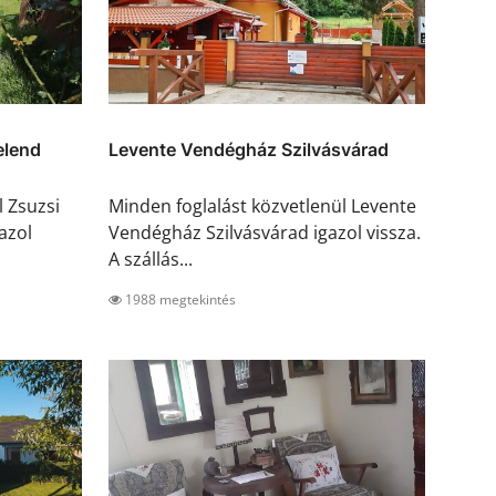
elend
Levente Vendégház Szilvásvárad
l Zsuzsi
Minden foglalást közvetlenül Levente
azol
Vendégház Szilvásvárad igazol vissza.
A szállás...
1988 megtekintés