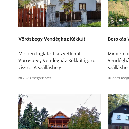
Vörösbegy Vendégház Kékkút
Borókás 
Minden foglalást közvetlenül
Minden fo
Vörösbegy Vendégház Kékkút igazol
Vendégház
vissza. A szálláshely...
szálláshely
2370 megtekintés
2229 megt