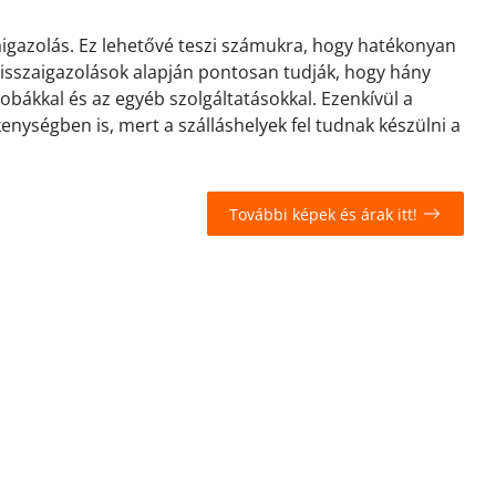
zaigazolás. Ez lehetővé teszi számukra, hogy hatékonyan
 visszaigazolások alapján pontosan tudják, hogy hány
zobákkal és az egyéb szolgáltatásokkal. Ezenkívül a
kenységben is, mert a szálláshelyek fel tudnak készülni a
További képek és árak itt!