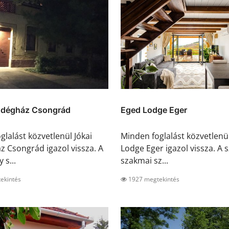
ndégház Csongrád
Eged Lodge Eger
glalást közvetlenül Jókai
Minden foglalást közvetlenü
 Csongrád igazol vissza. A
Lodge Eger igazol vissza. A s
 s...
szakmai sz...
ekintés
1927 megtekintés