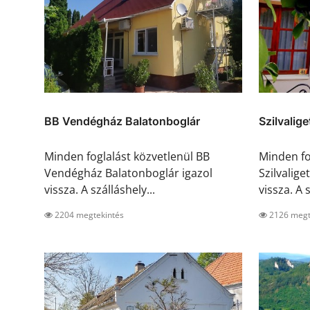
BB Vendégház Balatonboglár
Szilvalig
Minden foglalást közvetlenül BB
Minden fo
Vendégház Balatonboglár igazol
Szilvalig
vissza. A szálláshely...
vissza. A s
2204 megtekintés
2126 megt