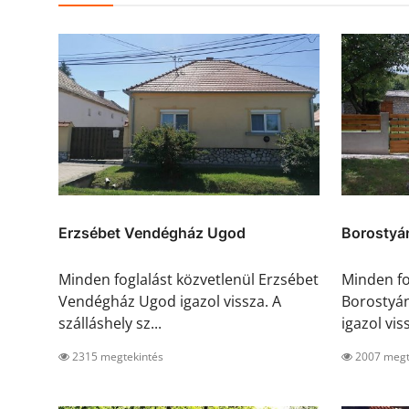
Erzsébet Vendégház Ugod
Borostyá
Minden foglalást közvetlenül Erzsébet
Minden fo
Vendégház Ugod igazol vissza. A
Borostyán
szálláshely sz...
igazol viss
2315 megtekintés
2007 megt