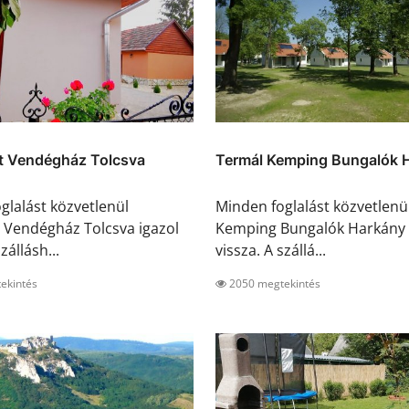
et Vendégház Tolcsva
Termál Kemping Bungalók 
glalást közvetlenül
Minden foglalást közvetlenü
et Vendégház Tolcsva igazol
Kemping Bungalók Harkány 
zállásh...
vissza. A szállá...
ekintés
2050 megtekintés