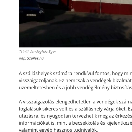
Triniti Vendégház Eger
Kép:
Szallas.hu
A szálláshelyek számára rendkívül fontos, hogy m
visszaigazoljanak. Ez nemcsak a vendégek bizalmát 
üzemeltetésben és a jobb vendégélmény biztosítá
A visszaigazolás elengedhetetlen a vendégek számá
foglalásuk sikeres volt és a szálláshely várja őket.
utazásra, és nyugodtan tervezhetik meg az érkezésü
információkat is, mint a becsekkolás és kijelentkez
valamint egyéb hasznos tudnivalók.