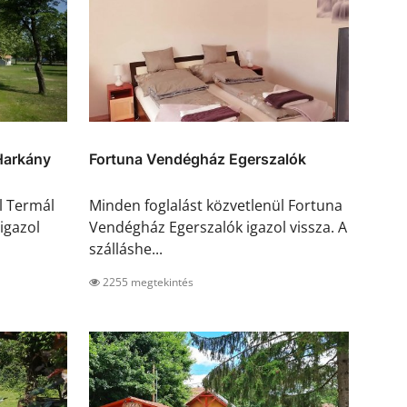
Harkány
Fortuna Vendégház Egerszalók
l Termál
Minden foglalást közvetlenül Fortuna
igazol
Vendégház Egerszalók igazol vissza. A
szálláshe...
2255 megtekintés