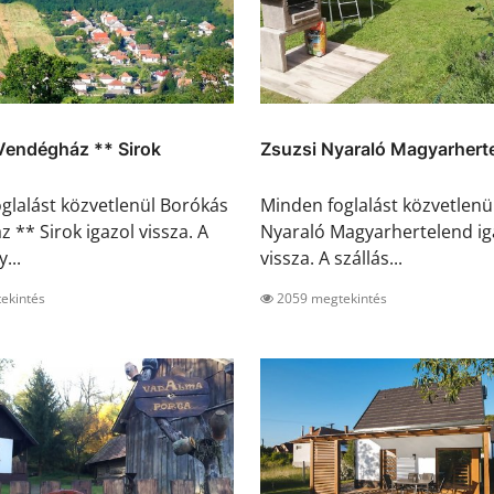
Vendégház ** Sirok
Zsuzsi Nyaraló Magyarhert
glalást közvetlenül Borókás
Minden foglalást közvetlenü
 ** Sirok igazol vissza. A
Nyaraló Magyarhertelend ig
...
vissza. A szállás...
ekintés
2059 megtekintés