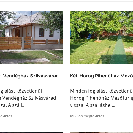
n Vendégház Szilvásvárad
Két-Horog Pihenőház Mező
glalást közvetlenül
Minden foglalást közvetlenül
 Vendégház Szilvásvárad
Horog Pihenőház Mezőtúr i
za. A száll...
vissza. A szálláshel...
ekintés
2358 megtekintés