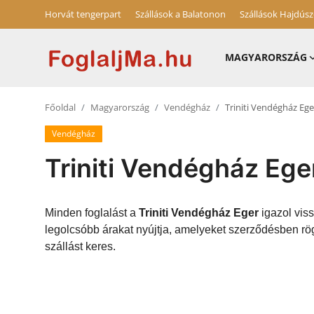
Horvát tengerpart
Szállások a Balatonon
Szállások Hajdús
MAGYARORSZÁG
Magyarország
Főoldal
Magyarország
Vendégház
Triniti Vendégház Ege
Horvát tengerpart
Vendégház
Szállások a Balatonon
Triniti Vendégház Ege
Horvátország
Blog
Minden foglalást a
Triniti Vendégház Eger
igazol viss
legolcsóbb árakat nyújtja, amelyeket szerződésben rög
Szállások Hajdúszoboszlón
szállást keres.