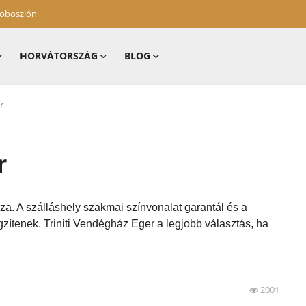
zoboszlón
HORVÁTORSZÁG
BLOG
r
r
za. A szálláshely szakmai színvonalat garantál és a
zítenek. Triniti Vendégház Eger a legjobb választás, ha
2001