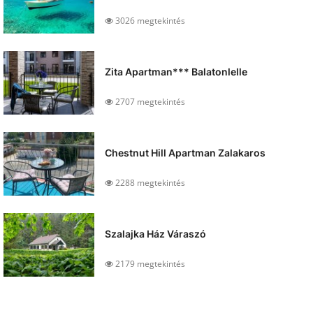
3026 megtekintés
Zita Apartman*** Balatonlelle
2707 megtekintés
Chestnut Hill Apartman Zalakaros
2288 megtekintés
Szalajka Ház Váraszó
2179 megtekintés