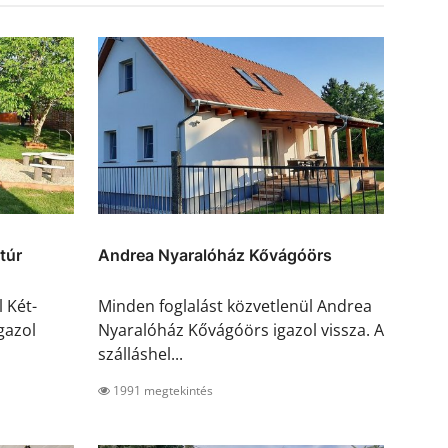
túr
Andrea Nyaralóház Kővágóörs
 Két-
Minden foglalást közvetlenül Andrea
gazol
Nyaralóház Kővágóörs igazol vissza. A
szálláshel...
1991 megtekintés