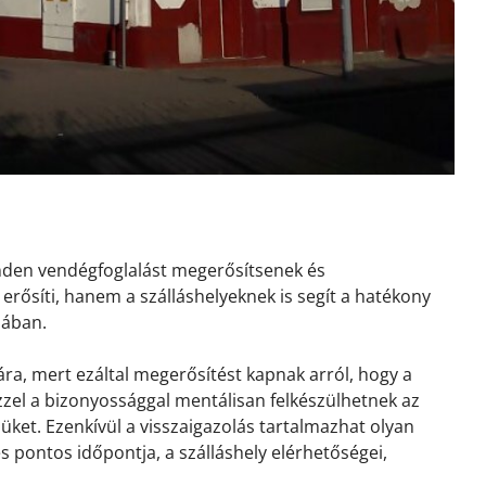
inden vendégfoglalást megerősítsenek és
erősíti, hanem a szálláshelyeknek is segít a hatékony
sában.
ra, mert ezáltal megerősítést kapnak arról, hogy a
 Ezzel a bizonyossággal mentálisan felkészülhetnek az
ket. Ezenkívül a visszaigazolás tartalmazhat olyan
és pontos időpontja, a szálláshely elérhetőségei,