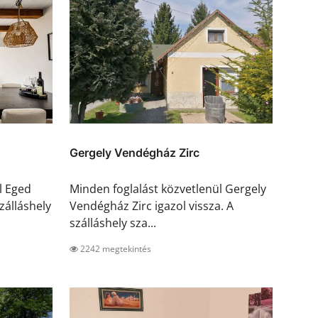
Gergely Vendégház Zirc
l Eged
Minden foglalást közvetlenül Gergely
zálláshely
Vendégház Zirc igazol vissza. A
szálláshely sza...
2242 megtekintés