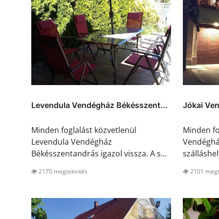
Levendula Vendégház Békésszent...
Jókai Ve
Minden foglalást közvetlenül
Minden fo
Levendula Vendégház
Vendégház
Békésszentandrás igazol vissza. A s...
szálláshely
2170 megtekintés
2101 megt