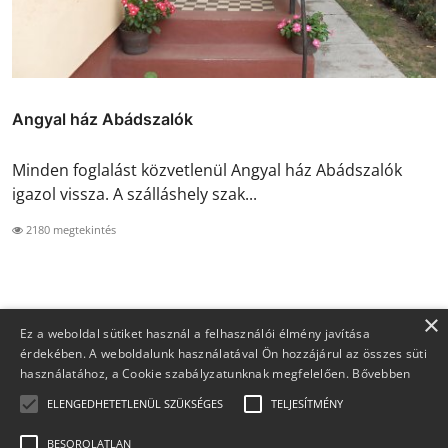
Angyal ház Abádszalók
Minden foglalást közvetlenül Angyal ház Abádszalók
igazol vissza. A szálláshely szak...
2180 megtekintés
×
Ez a weboldal sütiket használ a felhasználói élmény javítása
érdekében. A weboldalunk használatával Ön hozzájárul az összes süti
használatához, a Cookie szabályzatunknak megfelelően.
Bővebben
ELENGEDHETETLENÜL SZÜKSÉGES
TELJESÍTMÉNY
BESOROLATLAN