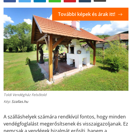
További képek és árak itt!
Toldi Vendégház Felsőtold
Kép:
Szallas.hu
A szálláshelyek számára rendkívül fontos, hogy minden
vendégfoglalást megerősítsenek és visszaigazoljanak. Ez
nemcsak a vendégek bizalmát erősíti, hanem a