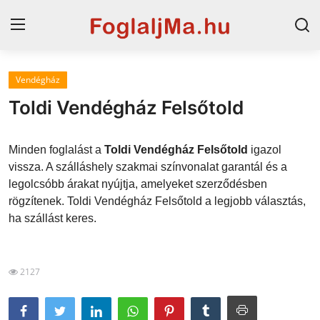
Vendégház
Horvát tengerpart
Toldi Vendégház Felsőtold
Magyarország
Minden foglalást a
Toldi Vendégház Felsőtold
igazol
Horvátország
vissza. A szálláshely szakmai színvonalat garantál és a
legolcsóbb árakat nyújtja, amelyeket szerződésben
Szállások a Balatonon
rögzítenek. Toldi Vendégház Felsőtold a legjobb választás,
Szállások Hajdúszoboszlón
ha szállást keres.
Blog
2127