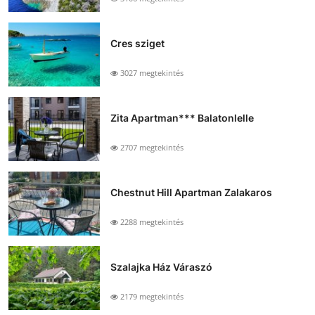
Cres sziget
3027 megtekintés
Zita Apartman*** Balatonlelle
2707 megtekintés
Chestnut Hill Apartman Zalakaros
2288 megtekintés
Szalajka Ház Váraszó
2179 megtekintés