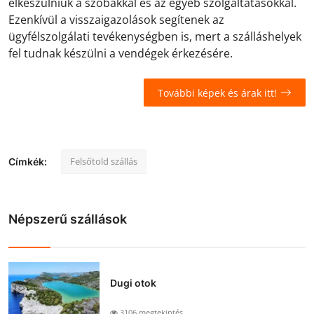
elkészülniük a szobákkal és az egyéb szolgáltatásokkal.
Ezenkívül a visszaigazolások segítenek az
ügyfélszolgálati tevékenységben is, mert a szálláshelyek
fel tudnak készülni a vendégek érkezésére.
További képek és árak itt!
Felsőtold szállás
Címkék:
Népszerű szállások
Dugi otok
3106 megtekintés