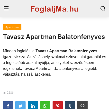
Apartman
Magyarország
Tavasz Apartman Balatonfenyves
Horvát tengerpart
Minden foglalást a
Tavasz Apartman Balatonfenyves
Horvátország
igazol vissza. A szálláshely szakmai színvonalat garantál és
a legolcsóbb árakat nyújtja, amelyeket szerződésben
Szállások a Balatonon
rögzítenek. Tavasz Apartman Balatonfenyves a legjobb
Szállások Hajdúszoboszlón
választás, ha szállást keres.
Blog
2286