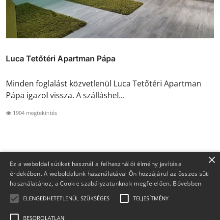
Luca Tetőtéri Apartman Pápa
Minden foglalást közvetlenül Luca Tetőtéri Apartman
Pápa igazol vissza. A szálláshel...
1904 megtekintés
×
Ez a weboldal sütiket használ a felhasználói élmény javítása
érdekében. A weboldalunk használatával Ön hozzájárul az összes süti
használatához, a Cookie szabályzatunknak megfelelően.
Bővebben
ELENGEDHETETLENÜL SZÜKSÉGES
TELJESÍTMÉNY
BESOROLATLAN