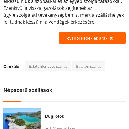
elkészülniük a szobákkal és az egyéb szolgáltatásokkal.
Ezenkívül a visszaigazolások segítenek az
ügyfélszolgálati tevékenységben is, mert a szálláshelyek
fel tudnak készülni a vendégek érkezésére.
További képek és árak itt!
Balatonfenyves szállás
Balaton szállás
Címkék:
Népszerű szállások
Dugi otok
3104 megtekintés