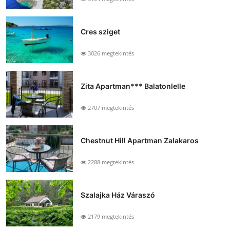
Cres sziget
3026 megtekintés
Zita Apartman*** Balatonlelle
2707 megtekintés
Chestnut Hill Apartman Zalakaros
2288 megtekintés
Szalajka Ház Váraszó
2179 megtekintés