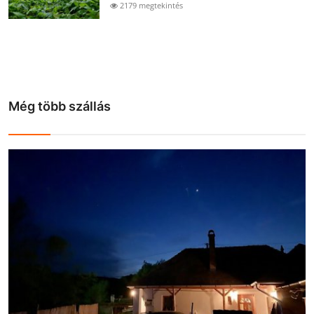
2179 megtekintés
Még több szállás