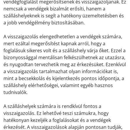
vendégfoglalást megerősítsenek és visszaigazoljanak. Ez
nemcsak a vendégek bizalmát erősíti, hanem a
szálláshelyeknek is segít a hatékony üzemeltetésben és
a jobb vendégélmény biztosításában.
A visszaigazolás elengedhetetlen a vendégek számára,
mert ezáltal megerősítést kapnak arról, hogy a
foglalásuk sikeres volt és a szálláshely várja őket. Ezzel a
bizonyossággal mentálisan felkészülhetnek az utazásra,
és nyugodtan tervezhetik meg az érkezésüket. Ezenkívül
a visszaigazolás tartalmazhat olyan információkat is,
mint a becsekkolás és kijelentkezés pontos időpontja, a
szálláshely elérhetőségei, valamint egyéb hasznos
tudnivalók.
A szálláshelyek számára is rendkívül fontos a
visszaigazolás. Ez lehetővé teszi számukra, hogy
hatékonyan kezeljék a foglalásokat és a vendégek
érkezését. A visszaigazolások alapján pontosan tudják,