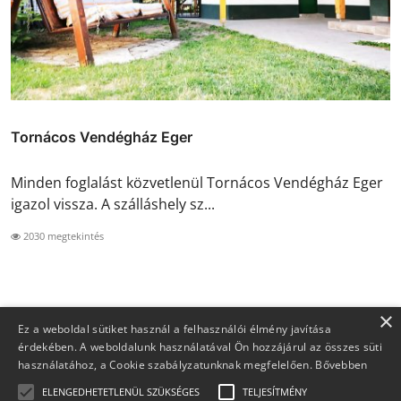
Tornácos Vendégház Eger
Minden foglalást közvetlenül Tornácos Vendégház Eger
igazol vissza. A szálláshely sz...
2030 megtekintés
×
Ez a weboldal sütiket használ a felhasználói élmény javítása
érdekében. A weboldalunk használatával Ön hozzájárul az összes süti
használatához, a Cookie szabályzatunknak megfelelően.
Bővebben
ELENGEDHETETLENÜL SZÜKSÉGES
TELJESÍTMÉNY