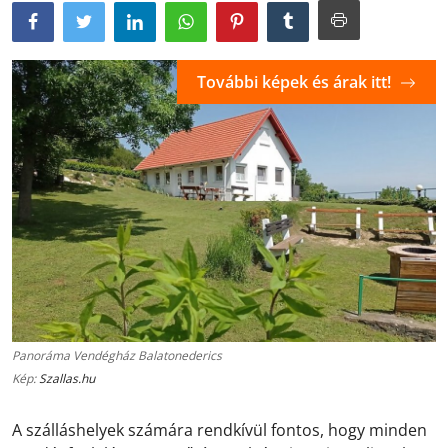
További képek és árak itt!
Panoráma Vendégház Balatonederics
Kép:
Szallas.hu
A szálláshelyek számára rendkívül fontos, hogy minden