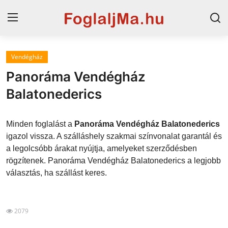
Vendégház
Magyarország
Panoráma Vendégház
Horvát tengerpart
Balatonederics
Szállások a Balatonon
Minden foglalást a
Panoráma Vendégház Balatonederics
Horvátország
igazol vissza. A szálláshely szakmai színvonalat garantál és
a legolcsóbb árakat nyújtja, amelyeket szerződésben
Szállások Hajdúszoboszlón
rögzítenek. Panoráma Vendégház Balatonederics a legjobb
választás, ha szállást keres.
Blog
2079