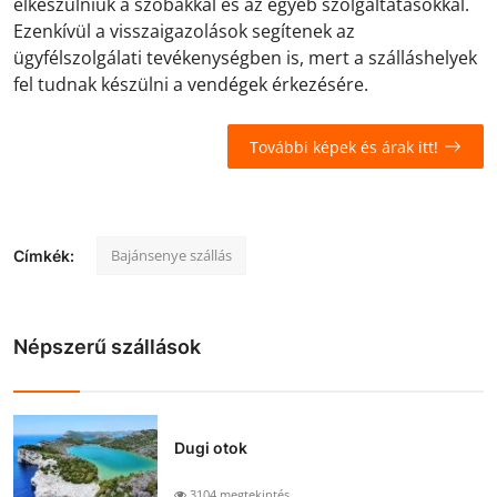
elkészülniük a szobákkal és az egyéb szolgáltatásokkal.
Ezenkívül a visszaigazolások segítenek az
ügyfélszolgálati tevékenységben is, mert a szálláshelyek
fel tudnak készülni a vendégek érkezésére.
További képek és árak itt!
Bajánsenye szállás
Címkék:
Népszerű szállások
Dugi otok
3104 megtekintés