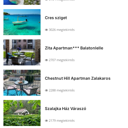
Cres sziget
3026 megtekintés
Zita Apartman*** Balatonlelle
2707 megtekintés
Chestnut Hill Apartman Zalakaros
2288 megtekintés
Szalajka Ház Váraszó
2179 megtekintés