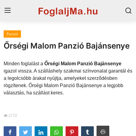
Panzió
Horvát tengerpart
Őrségi Malom Panzió Bajánsenye
Magyarország
Minden foglalást a
Őrségi Malom Panzió Bajánsenye
Szállások a Balatonon
igazol vissza. A szálláshely szakmai színvonalat garantál és
a legolcsóbb árakat nyújtja, amelyeket szerződésben
Horvátország
rögzítenek. Őrségi Malom Panzió Bajánsenye a legjobb
Blog
választás, ha szállást keres.
Szállások Hajdúszoboszlón
2172