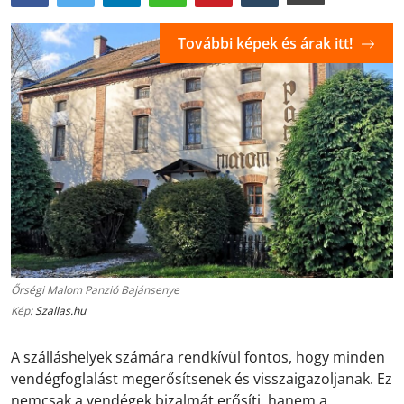
További képek és árak itt!
Őrségi Malom Panzió Bajánsenye
Kép:
Szallas.hu
A szálláshelyek számára rendkívül fontos, hogy minden
vendégfoglalást megerősítsenek és visszaigazoljanak. Ez
nemcsak a vendégek bizalmát erősíti, hanem a