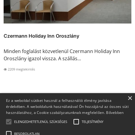
Czermann Holiday Inn Oroszlány
Minden foglalást közvetlenül Czermann Holiday Inn
Oroszlány igazol vissza. A szállás...
2209 megtekintés
×
Ez a weboldal sütiket használ a felhasználói élmény javítása
érdekében. A weboldalunk használatával Ön hozzájárul az összes süti
használatához, a Cookie szabályzatunknak megfelelően.
Bővebben
ELENGEDHETETLENÜL SZÜKSÉGES
TELJESÍTMÉNY
BESOROLATLAN