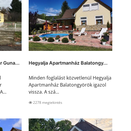
 Guna...
Hegyalja Apartmanház Balatongy...
l
Minden foglalást közvetlenül Hegyalja
r
Apartmanház Balatongyörök igazol
A...
vissza. A szá...
2278 megtekintés