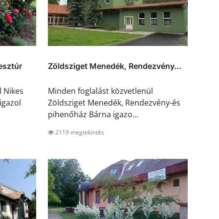
esztúr
Zöldsziget Menedék, Rendezvény...
l Nikes
Minden foglalást közvetlenül
igazol
Zöldsziget Menedék, Rendezvény-és
pihenőház Bárna igazo...
2119 megtekintés