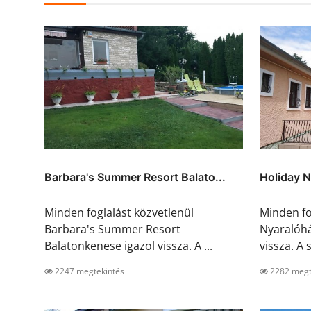
Barbara's Summer Resort Balato...
Holiday N
Minden foglalást közvetlenül
Minden fo
Barbara's Summer Resort
Nyaralóhá
Balatonkenese igazol vissza. A ...
vissza. A s
2247 megtekintés
2282 megt