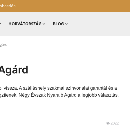
zoboszlón
HORVÁTORSZÁG
BLOG
Agárd
 Agárd
l vissza. A szálláshely szakmai színvonalat garantál és a
gzítenek. Négy Évszak Nyaraló Agárd a legjobb választás,
2022