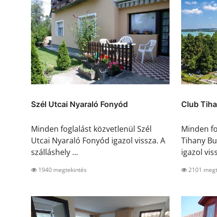
Szél Utcai Nyaraló Fonyód
Club Tiha
Minden foglalást közvetlenül Szél
Minden fo
Utcai Nyaraló Fonyód igazol vissza. A
Tihany B
szálláshely ...
igazol viss
1940 megtekintés
2101 megt