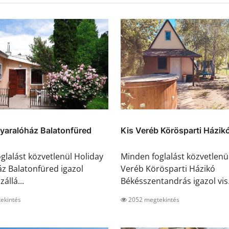
yaralóház Balatonfüred
Kis Veréb Körösparti Házikó
glalást közvetlenül Holiday
Minden foglalást közvetlenül
z Balatonfüred igazol
Veréb Körösparti Házikó
zállá...
Békésszentandrás igazol vis.
ekintés
2052 megtekintés