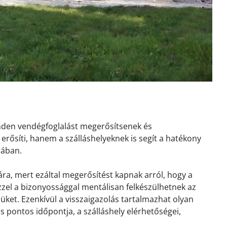
inden vendégfoglalást megerősítsenek és
erősíti, hanem a szálláshelyeknek is segít a hatékony
sában.
ra, mert ezáltal megerősítést kapnak arról, hogy a
 Ezzel a bizonyossággal mentálisan felkészülhetnek az
ket. Ezenkívül a visszaigazolás tartalmazhat olyan
és pontos időpontja, a szálláshely elérhetőségei,