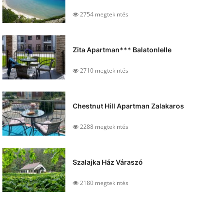
2754 megtekintés
Zita Apartman*** Balatonlelle
2710 megtekintés
Chestnut Hill Apartman Zalakaros
2288 megtekintés
Szalajka Ház Váraszó
2180 megtekintés