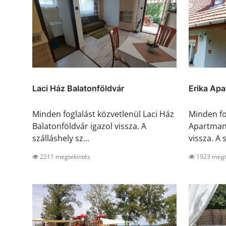
Laci Ház Balatonföldvár
Erika Ap
Minden foglalást közvetlenül Laci Ház
Minden fo
Balatonföldvár igazol vissza. A
Apartman 
szálláshely sz...
vissza. A s
2211 megtekintés
1923 megt