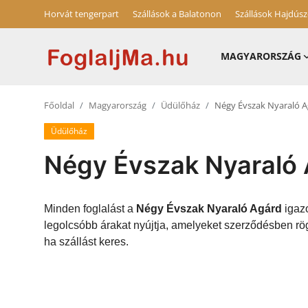
Horvát tengerpart
Szállások a Balatonon
Szállások Hajdús
MAGYARORSZÁG
Magyarország
Főoldal
Magyarország
Üdülőház
Négy Évszak Nyaraló 
Horvát tengerpart
Üdülőház
Szállások a Balatonon
Négy Évszak Nyaraló
Horvátország
Blog
Minden foglalást a
Négy Évszak Nyaraló Agárd
igazo
legolcsóbb árakat nyújtja, amelyeket szerződésben rö
Szállások Hajdúszoboszlón
ha szállást keres.