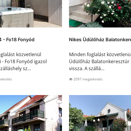
4 - Fo18 Fonyód
Nikes Üdülőház Balatonker
glalást közvetlenül
Minden foglalást közvetlenü
 - Fo18 Fonyód igazol
Üdülőház Balatonkeresztúr 
zálláshely sz...
vissza. A szállá...
ekintés
2097 megtekintés