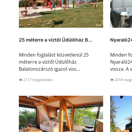
25 méterre a víztől Üdülőház B...
Nyaraló2
Minden foglalást közvetlenül 25
Minden fo
méterre a víztől Üdülőház
Nyaraló24
Balatonszárszó igazol viss...
vissza. A s
2117 megtekintés
2318 megt