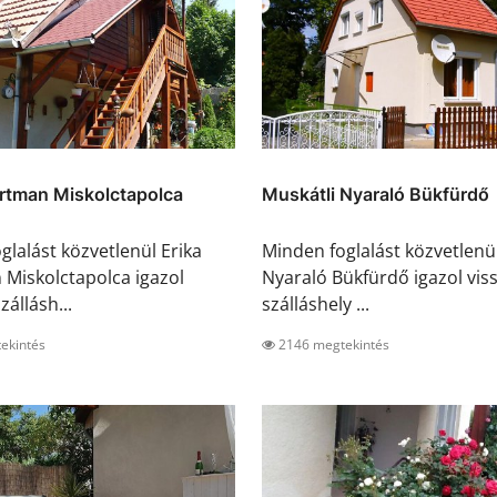
artman Miskolctapolca
Muskátli Nyaraló Bükfürdő
glalást közvetlenül Erika
Minden foglalást közvetlenü
Miskolctapolca igazol
Nyaraló Bükfürdő igazol viss
zállásh...
szálláshely ...
ekintés
2146 megtekintés