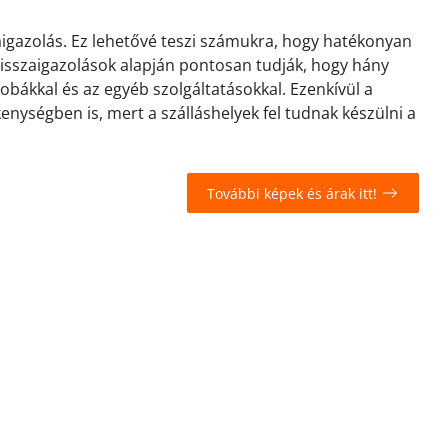
zaigazolás. Ez lehetővé teszi számukra, hogy hatékonyan
 visszaigazolások alapján pontosan tudják, hogy hány
zobákkal és az egyéb szolgáltatásokkal. Ezenkívül a
kenységben is, mert a szálláshelyek fel tudnak készülni a
További képek és árak itt!