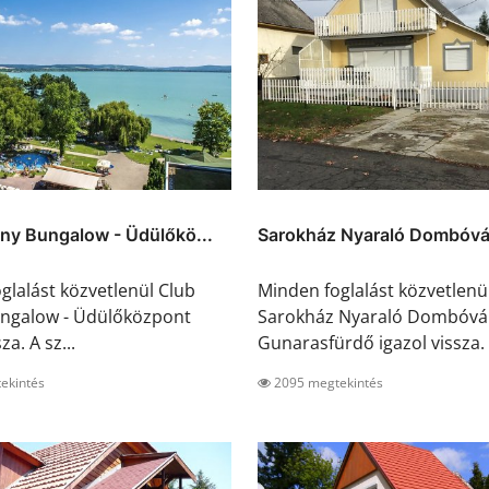
ny Bungalow - Üdülőkö...
Sarokház Nyaraló Dombóvár
glalást közvetlenül Club
Minden foglalást közvetlenü
ungalow - Üdülőközpont
Sarokház Nyaraló Dombóvá
za. A sz...
Gunarasfürdő igazol vissza. 
ekintés
2095 megtekintés