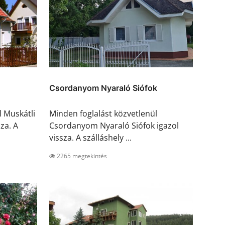
Csordanyom Nyaraló Siófok
l Muskátli
Minden foglalást közvetlenül
za. A
Csordanyom Nyaraló Siófok igazol
vissza. A szálláshely ...
2265 megtekintés