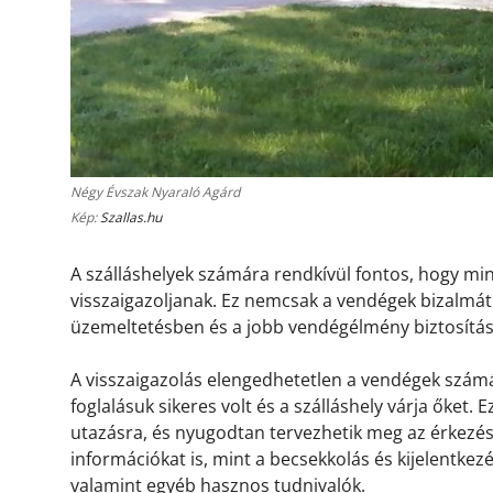
Négy Évszak Nyaraló Agárd
Kép:
Szallas.hu
A szálláshelyek számára rendkívül fontos, hogy m
visszaigazoljanak. Ez nemcsak a vendégek bizalmát 
üzemeltetésben és a jobb vendégélmény biztosítá
A visszaigazolás elengedhetetlen a vendégek számá
foglalásuk sikeres volt és a szálláshely várja őket.
utazásra, és nyugodtan tervezhetik meg az érkezésü
információkat is, mint a becsekkolás és kijelentkez
valamint egyéb hasznos tudnivalók.