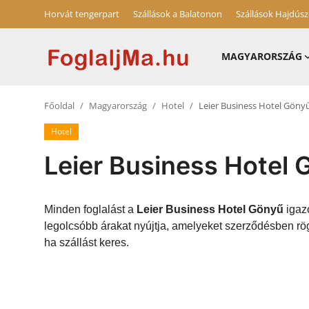
Horvát tengerpart
Szállások a Balatonon
Szállások Hajdús
MAGYARORSZÁG
Magyarország
Főoldal
Magyarország
Hotel
Leier Business Hotel Göny
Horvát tengerpart
Hotel
Horvátország
Leier Business Hotel
Szállások a Balatonon
Szállások Hajdúszoboszlón
Minden foglalást a
Leier Business Hotel Gönyű
igazo
legolcsóbb árakat nyújtja, amelyeket szerződésben rö
Blog
ha szállást keres.