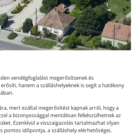
inden vendégfoglalást megerősítsenek és
erősíti, hanem a szálláshelyeknek is segít a hatékony
sában.
ra, mert ezáltal megerősítést kapnak arról, hogy a
 Ezzel a bizonyossággal mentálisan felkészülhetnek az
ket. Ezenkívül a visszaigazolás tartalmazhat olyan
és pontos időpontja, a szálláshely elérhetőségei,