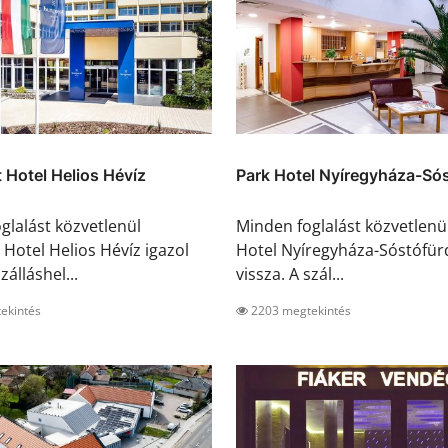
Hotel Helios Hévíz
Park Hotel Nyíregyháza-Só
glalást közvetlenül
Minden foglalást közvetlenü
Hotel Helios Hévíz igazol
Hotel Nyíregyháza-Sóstófür
zálláshel...
vissza. A szál...
ekintés
2203 megtekintés