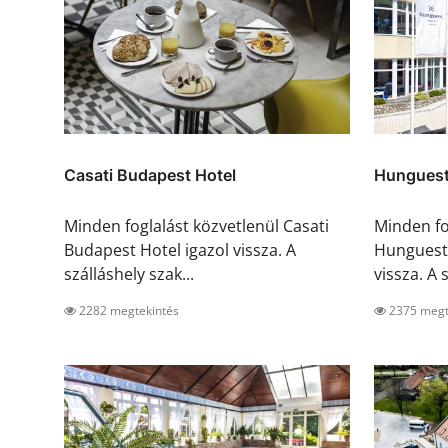
Casati Budapest Hotel
Hunguest 
Minden foglalást közvetlenül Casati
Minden fo
Budapest Hotel igazol vissza. A
Hunguest 
szálláshely szak...
vissza. A s
2282 megtekintés
2375 megt