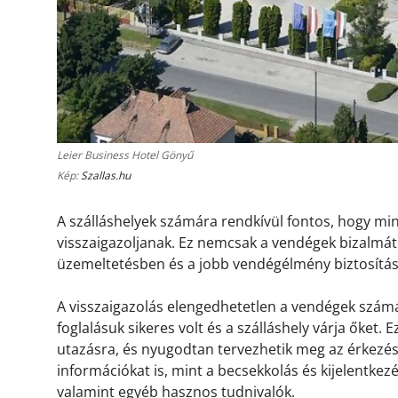
Leier Business Hotel Gönyű
Kép:
Szallas.hu
A szálláshelyek számára rendkívül fontos, hogy m
visszaigazoljanak. Ez nemcsak a vendégek bizalmát 
üzemeltetésben és a jobb vendégélmény biztosítá
A visszaigazolás elengedhetetlen a vendégek számá
foglalásuk sikeres volt és a szálláshely várja őket.
utazásra, és nyugodtan tervezhetik meg az érkezésü
információkat is, mint a becsekkolás és kijelentkez
valamint egyéb hasznos tudnivalók.