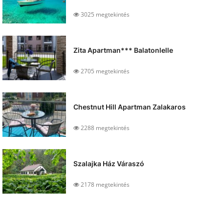
3025 megtekintés
Zita Apartman*** Balatonlelle
2705 megtekintés
Chestnut Hill Apartman Zalakaros
2288 megtekintés
Szalajka Ház Váraszó
2178 megtekintés