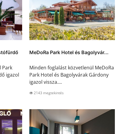
stófürdő
MeDoRa Park Hotel és Bagolyvár...
l Park
Minden foglalást közvetlenül MeDoRa
dő igazol
Park Hotel és Bagolyvárak Gárdony
igazol vissza....
2143 megtekintés