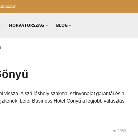
zoboszlón
HORVÁTORSZÁG
BLOG
ű
 Gönyű
l vissza. A szálláshely szakmai színvonalat garantál és a
gzítenek. Leier Business Hotel Gönyű a legjobb választás,
2082