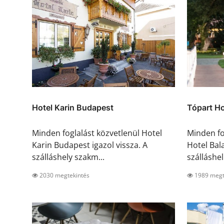
Hotel Karin Budapest
Tópart Ho
Minden foglalást közvetlenül Hotel
Minden fo
Karin Budapest igazol vissza. A
Hotel Bala
szálláshely szakm...
szálláshel.
2030 megtekintés
1989 megt