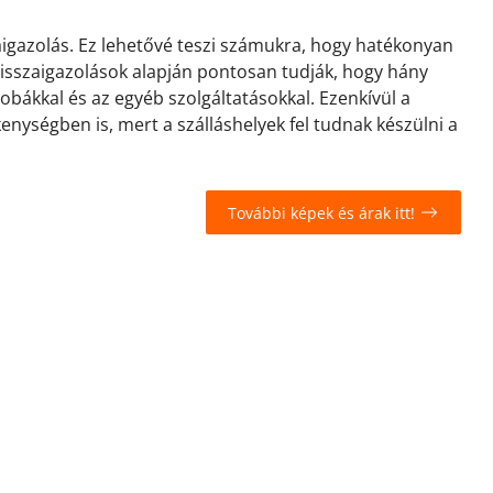
zaigazolás. Ez lehetővé teszi számukra, hogy hatékonyan
 visszaigazolások alapján pontosan tudják, hogy hány
zobákkal és az egyéb szolgáltatásokkal. Ezenkívül a
kenységben is, mert a szálláshelyek fel tudnak készülni a
További képek és árak itt!