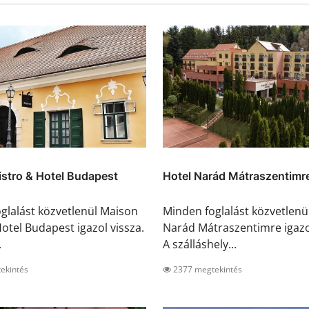
stro & Hotel Budapest
Hotel Narád Mátraszentimr
glalást közvetlenül Maison
Minden foglalást közvetlenü
Hotel Budapest igazol vissza.
Narád Mátraszentimre igazol
.
A szálláshely...
ekintés
2377 megtekintés