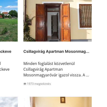
áckeve
Csillagvirág Apartman Mosonmag...
l
Minden foglalást közvetlenül
ckeve
Csillagvirág Apartman
Mosonmagyaróvár igazol vissza. A ...
1973 megtekintés