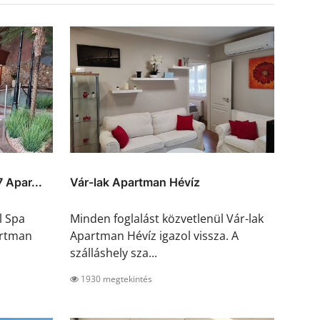
 Apar...
Vár-lak Apartman Hévíz
l Spa
Minden foglalást közvetlenül Vár-lak
artman
Apartman Hévíz igazol vissza. A
szálláshely sza...
1930 megtekintés