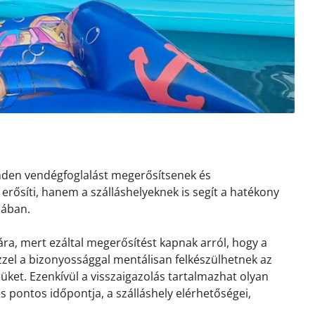
inden vendégfoglalást megerősítsenek és
erősíti, hanem a szálláshelyeknek is segít a hatékony
sában.
ra, mert ezáltal megerősítést kapnak arról, hogy a
 Ezzel a bizonyossággal mentálisan felkészülhetnek az
ket. Ezenkívül a visszaigazolás tartalmazhat olyan
és pontos időpontja, a szálláshely elérhetőségei,