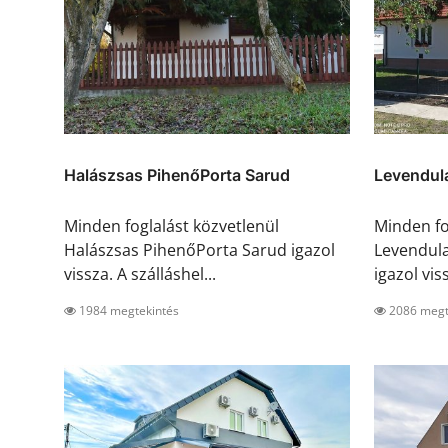
Halászsas PihenőPorta Sarud
Levendul
Minden foglalást közvetlenül
Minden fo
Halászsas PihenőPorta Sarud igazol
Levendul
vissza. A szálláshel...
igazol viss
1984 megtekintés
2086 megt