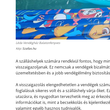
Léda Vendégház Balatonfenyves
Kép:
Szallas.hu
A szálláshelyek számára rendkívül fontos, hogy m
visszaigazoljanak. Ez nemcsak a vendégek bizalmát 
üzemeltetésben és a jobb vendégélmény biztosítá
A visszaigazolás elengedhetetlen a vendégek számá
foglalásuk sikeres volt és a szálláshely várja őket.
utazásra, és nyugodtan tervezhetik meg az érkezésü
információkat is, mint a becsekkolás és kijelentkez
valamint egyéb hasznos tudnivalók.