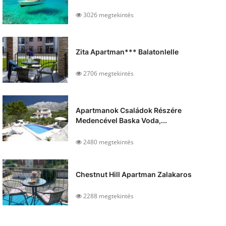
3026 megtekintés
Zita Apartman*** Balatonlelle
2706 megtekintés
Apartmanok Családok Részére
Medencével Baska Voda,...
2480 megtekintés
Chestnut Hill Apartman Zalakaros
2288 megtekintés