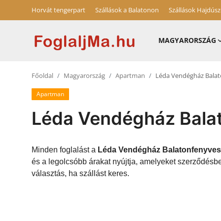
Horvát tengerpart
Szállások a Balatonon
Szállások Hajdús
MAGYARORSZÁG
Horvát tengerpart
Főoldal
Magyarország
Apartman
Léda Vendégház Bala
Magyarország
Apartman
Horvátország
Léda Vendégház Bala
Szállások a Balatonon
Szállások Hajdúszoboszlón
Minden foglalást a
Léda Vendégház Balatonfenyves
és a legolcsóbb árakat nyújtja, amelyeket szerződés
Blog
választás, ha szállást keres.