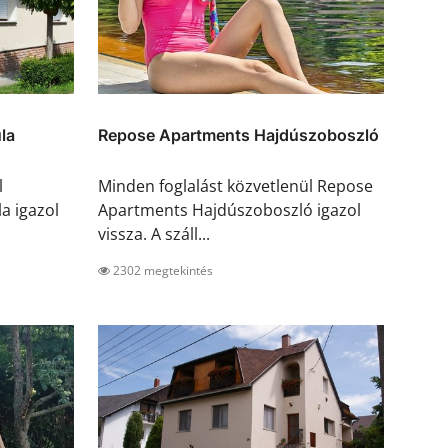
la
Repose Apartments Hajdúszoboszló
l
Minden foglalást közvetlenül Repose
a igazol
Apartments Hajdúszoboszló igazol
vissza. A száll...
2302 megtekintés