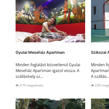
Gyulai Meseház Apartman
Szikszai
Minden foglalást közvetlenül Gyulai
Minden fo
Meseház Apartman igazol vissza. A
Apartman 
szálláshely sz...
A szállás..
2179 megtekintés
2203 megt