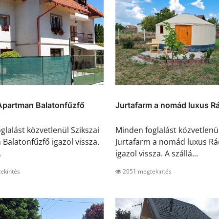
 Apartman Balatonfűzfő
Jurtafarm a nomád luxus R
glalást közvetlenül Szikszai
Minden foglalást közvetlenü
Balatonfűzfő igazol vissza.
Jurtafarm a nomád luxus Rá
.
igazol vissza. A szállá...
ekintés
2051 megtekintés