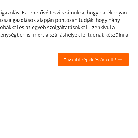
zaigazolás. Ez lehetővé teszi számukra, hogy hatékonyan
 visszaigazolások alapján pontosan tudják, hogy hány
zobákkal és az egyéb szolgáltatásokkal. Ezenkívül a
kenységben is, mert a szálláshelyek fel tudnak készülni a
További képek és árak itt!