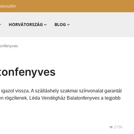
zoboszlón
HORVÁTORSZÁG
BLOG
tonfenyves
tonfenyves
igazol vissza. A szálláshely szakmai színvonalat garantál
ben rögzítenek. Léda Vendégház Balatonfenyves a legjobb
2156