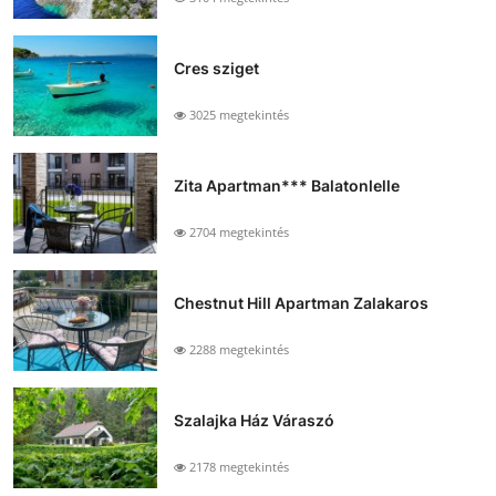
Cres sziget
3025 megtekintés
Zita Apartman*** Balatonlelle
2704 megtekintés
Chestnut Hill Apartman Zalakaros
2288 megtekintés
Szalajka Ház Váraszó
2178 megtekintés