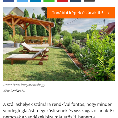
További képek és árak itt!
Laura Haus Vonyarcvashegy
Kép:
Szallas.hu
A szálláshelyek számára rendkívül fontos, hogy minden
vendégfoglalást megerősítsenek és visszaigazoljanak. Ez
nemcsak a vendégek bizalmát erősíti, hanem a