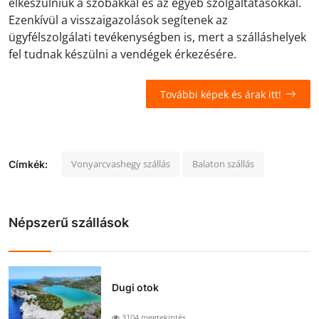
elkészülniük a szobákkal és az egyéb szolgáltatásokkal.
Ezenkívül a visszaigazolások segítenek az
ügyfélszolgálati tevékenységben is, mert a szálláshelyek
fel tudnak készülni a vendégek érkezésére.
További képek és árak itt!
Vonyarcvashegy szállás
Balaton szállás
Címkék:
Népszerű szállások
Dugi otok
3104 megtekintés