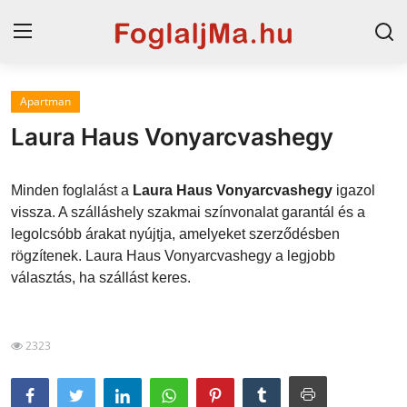
Apartman
Magyarország
Laura Haus Vonyarcvashegy
Horvát tengerpart
Minden foglalást a
Laura Haus Vonyarcvashegy
igazol
Szállások a Balatonon
vissza. A szálláshely szakmai színvonalat garantál és a
legolcsóbb árakat nyújtja, amelyeket szerződésben
Horvátország
rögzítenek. Laura Haus Vonyarcvashegy a legjobb
Szállások Hajdúszoboszlón
választás, ha szállást keres.
Blog
2323