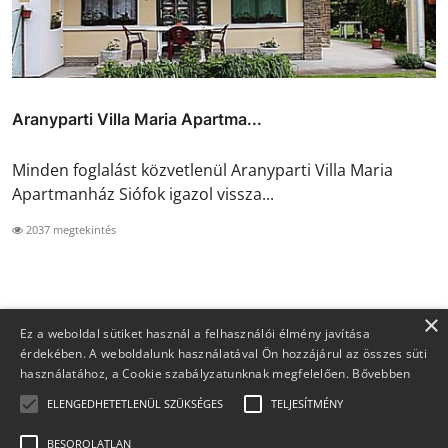
Aranyparti Villa Maria Apartma...
Minden foglalást közvetlenül Aranyparti Villa Maria
Apartmanház Siófok igazol vissza...
2037 megtekintés
×
Ez a weboldal sütiket használ a felhasználói élmény javítása
érdekében. A weboldalunk használatával Ön hozzájárul az összes süti
használatához, a Cookie szabályzatunknak megfelelően.
Bővebben
ELENGEDHETETLENÜL SZÜKSÉGES
TELJESÍTMÉNY
BESOROLATLAN