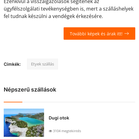
Ezenkívül a visszaigazolások segítenek az
ügyfélszolgálati tevékenységben is, mert a szálláshelyek
fel tudnak készülni a vendégek érkezésére.
További képek és árak itt!
Etyek szállás
Címkék:
Népszerű szállások
Dugi otok
3104 megtekintés