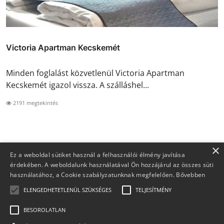
Victoria Apartman Kecskemét
Minden foglalást közvetlenül Victoria Apartman
Kecskemét igazol vissza. A szálláshel...
2191 megtekintés
×
Ez a weboldal sütiket használ a felhasználói élmény javítása
érdekében. A weboldalunk használatával Ön hozzájárul az összes süti
használatához, a Cookie szabályzatunknak megfelelően.
Bővebben
ELENGEDHETETLENÜL SZÜKSÉGES
TELJESÍTMÉNY
BESOROLATLAN
Copyright 2026 Foglaljma.hu - Minden jog fenntartva.