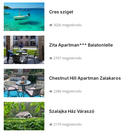
Cres sziget
3026 megtekintés
Zita Apartman*** Balatonlelle
2707 megtekintés
Chestnut Hill Apartman Zalakaros
2288 megtekintés
Szalajka Ház Váraszó
2179 megtekintés