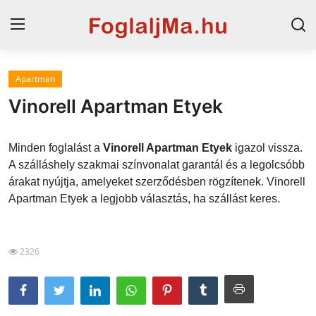
Apartman
Magyarország
Vinorell Apartman Etyek
Horvát tengerpart
Minden foglalást a
Vinorell Apartman Etyek
igazol vissza.
Szállások a Balatonon
A szálláshely szakmai színvonalat garantál és a legolcsóbb
árakat nyújtja, amelyeket szerződésben rögzítenek. Vinorell
Horvátország
Apartman Etyek a legjobb választás, ha szállást keres.
Blog
Szállások Hajdúszoboszlón
2326