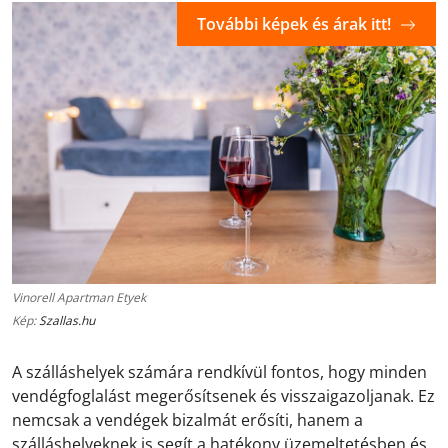
További képek és árak itt!
Vinorell Apartman Etyek
Kép:
Szallas.hu
A szálláshelyek számára rendkívül fontos, hogy minden
vendégfoglalást megerősítsenek és visszaigazoljanak. Ez
nemcsak a vendégek bizalmát erősíti, hanem a
szálláshelyeknek is segít a hatékony üzemeltetésben és