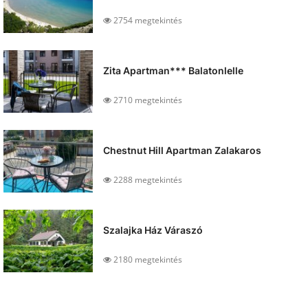
2754 megtekintés
Zita Apartman*** Balatonlelle
2710 megtekintés
Chestnut Hill Apartman Zalakaros
2288 megtekintés
Szalajka Ház Váraszó
2180 megtekintés