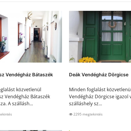
sz Vendégház Bátaszék
Deák Vendégház Dörgicse
glalást közvetlenül
Minden foglalást közvetlenü
sz Vendégház Bátaszék
Vendégház Dörgicse igazol v
za. A szállásh...
szálláshely sz...
ekintés
2295 megtekintés