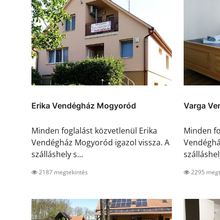
Erika Vendégház Mogyoród
Varga Ve
Minden foglalást közvetlenül Erika
Minden fo
Vendégház Mogyoród igazol vissza. A
Vendégház
szálláshely s...
szálláshel
2187 megtekintés
2295 megt