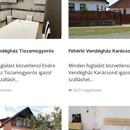
ndégház Tiszamogyorós
Fehérló Vendégház Karács
glalást közvetlenül Endre
Minden foglalást közvetlenü
z Tiszamogyorós igazol
Vendégház Karácsond igazol
zállásh...
szálláshel...
ekintés
2025 megtekintés