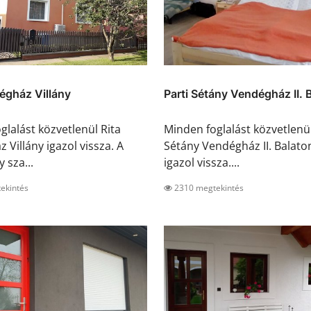
égház Villány
Parti Sétány Vendégház II. B
glalást közvetlenül Rita
Minden foglalást közvetlenül
 Villány igazol vissza. A
Sétány Vendégház II. Balat
y sza...
igazol vissza....
ekintés
2310 megtekintés