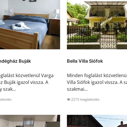
ndégház Buják
Bella Villa Siófok
glalást közvetlenül Varga
Minden foglalást közvetlenül
 Buják igazol vissza. A
Villa Siófok igazol vissza. A 
y szak...
szakmai...
ekintés
2215 megtekintés