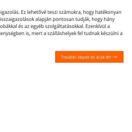
zaigazolás. Ez lehetővé teszi számukra, hogy hatékonyan
 visszaigazolások alapján pontosan tudják, hogy hány
zobákkal és az egyéb szolgáltatásokkal. Ezenkívül a
kenységben is, mert a szálláshelyek fel tudnak készülni a
További képek és árak itt!