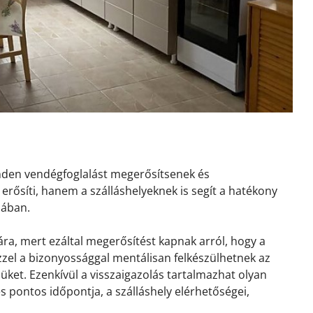
inden vendégfoglalást megerősítsenek és
erősíti, hanem a szálláshelyeknek is segít a hatékony
sában.
ra, mert ezáltal megerősítést kapnak arról, hogy a
 Ezzel a bizonyossággal mentálisan felkészülhetnek az
ket. Ezenkívül a visszaigazolás tartalmazhat olyan
és pontos időpontja, a szálláshely elérhetőségei,