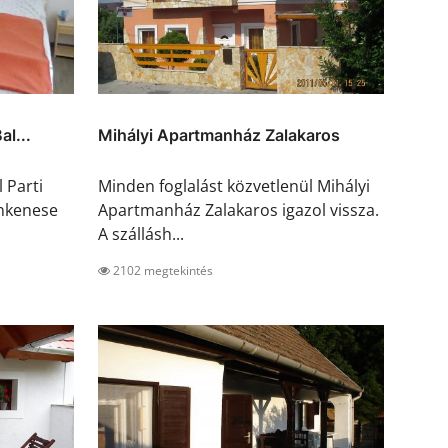
al...
Mihályi Apartmanház Zalakaros
 Parti
Minden foglalást közvetlenül Mihályi
onkenese
Apartmanház Zalakaros igazol vissza.
A szállásh...
2102 megtekintés