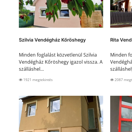
Szilvia Vendégház Kőröshegy
Rita Vend
Minden foglalást közvetlenül Szilvia
Minden fo
Vendégház Kőröshegy igazol vissza. A
Vendégház
szálláshel...
szálláshel
1921 megtekintés
2087 megt