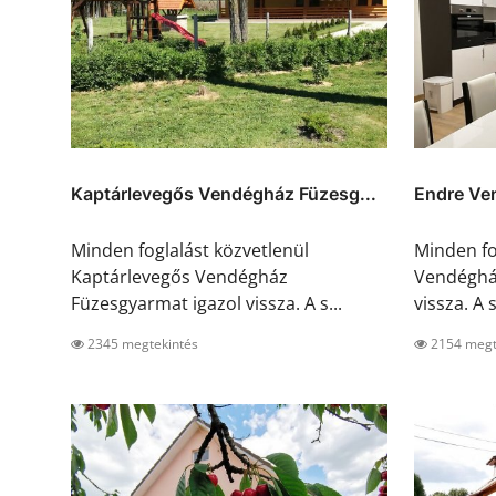
Kaptárlevegős Vendégház Füzesg...
Endre Ve
Minden foglalást közvetlenül
Minden fo
Kaptárlevegős Vendégház
Vendéghá
Füzesgyarmat igazol vissza. A s...
vissza. A s
2345 megtekintés
2154 megt