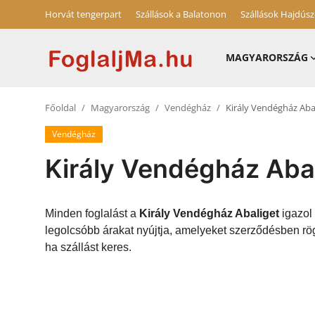
Horvát tengerpart
Szállások a Balatonon
Szállások Hajdús
MAGYARORSZÁG
Horvát tengerpart
Főoldal
Magyarország
Vendégház
Király Vendégház Aba
Magyarország
Vendégház
Horvátország
Király Vendégház Aba
Szállások a Balatonon
Szállások Hajdúszoboszlón
Minden foglalást a
Király Vendégház Abaliget
igazol 
legolcsóbb árakat nyújtja, amelyeket szerződésben rög
Blog
ha szállást keres.