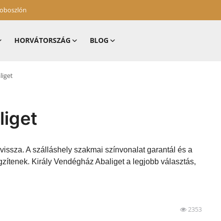
zoboszlón
HORVÁTORSZÁG
BLOG
liget
liget
vissza. A szálláshely szakmai színvonalat garantál és a
zítenek. Király Vendégház Abaliget a legjobb választás,
2353