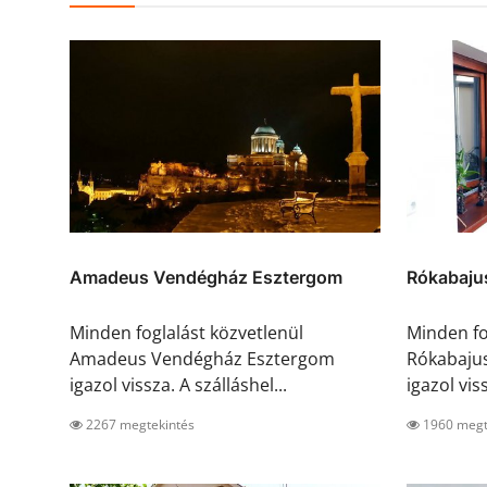
Amadeus Vendégház Esztergom
Rókabaju
Minden foglalást közvetlenül
Minden fo
Amadeus Vendégház Esztergom
Rókabaju
igazol vissza. A szálláshel...
igazol viss
2267 megtekintés
1960 megt