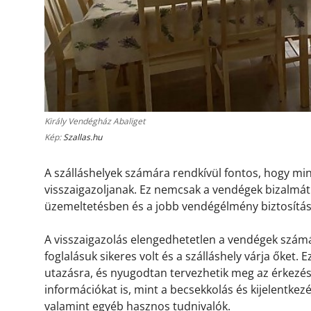
Király Vendégház Abaliget
Kép:
Szallas.hu
A szálláshelyek számára rendkívül fontos, hogy m
visszaigazoljanak. Ez nemcsak a vendégek bizalmát 
üzemeltetésben és a jobb vendégélmény biztosítá
A visszaigazolás elengedhetetlen a vendégek számá
foglalásuk sikeres volt és a szálláshely várja őket.
utazásra, és nyugodtan tervezhetik meg az érkezésü
információkat is, mint a becsekkolás és kijelentkez
valamint egyéb hasznos tudnivalók.