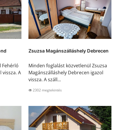
ond
Zsuzsa Magánszálláshely Debrecen
l Fehérló
Minden foglalást közvetlenül Zsuzsa
 vissza. A
Magánszálláshely Debrecen igazol
vissza. A száll...
2302 megtekintés