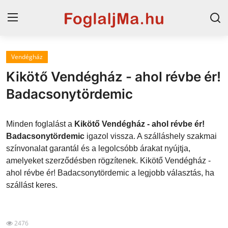
Vendégház
Magyarország
Kikötő Vendégház - ahol révbe ér!
Horvát tengerpart
Badacsonytördemic
Horvátország
Minden foglalást a
Kikötő Vendégház - ahol révbe ér!
Szállások a Balatonon
Badacsonytördemic
igazol vissza. A szálláshely szakmai
színvonalat garantál és a legolcsóbb árakat nyújtja,
Szállások Hajdúszoboszlón
amelyeket szerződésben rögzítenek. Kikötő Vendégház -
ahol révbe ér! Badacsonytördemic a legjobb választás, ha
Blog
szállást keres.
2476