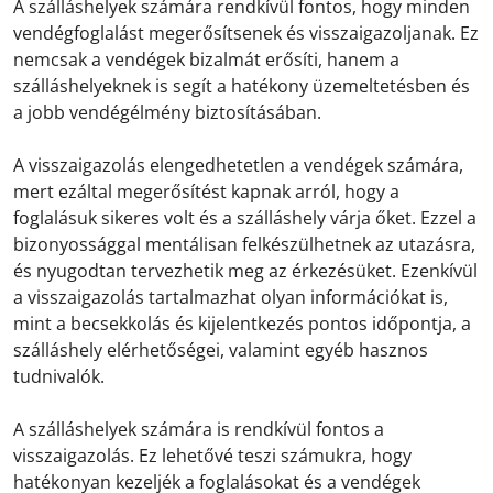
A szálláshelyek számára rendkívül fontos, hogy minden
vendégfoglalást megerősítsenek és visszaigazoljanak. Ez
nemcsak a vendégek bizalmát erősíti, hanem a
szálláshelyeknek is segít a hatékony üzemeltetésben és
a jobb vendégélmény biztosításában.
A visszaigazolás elengedhetetlen a vendégek számára,
mert ezáltal megerősítést kapnak arról, hogy a
foglalásuk sikeres volt és a szálláshely várja őket. Ezzel a
bizonyossággal mentálisan felkészülhetnek az utazásra,
és nyugodtan tervezhetik meg az érkezésüket. Ezenkívül
a visszaigazolás tartalmazhat olyan információkat is,
mint a becsekkolás és kijelentkezés pontos időpontja, a
szálláshely elérhetőségei, valamint egyéb hasznos
tudnivalók.
A szálláshelyek számára is rendkívül fontos a
visszaigazolás. Ez lehetővé teszi számukra, hogy
hatékonyan kezeljék a foglalásokat és a vendégek