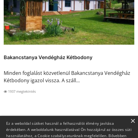
Bakancstanya Vendégház Kétbodony
Minden foglalást közvetlenül Bakancstanya Vendégház
Kétbodony igazol vissza. A száll...
1937 megtekintés
×
Ez a weboldal sütiket használ a felhasználói élmény javítása
érdekében. A weboldalunk használatával Ön hozzájárul az összes süti
használatához, a Cookie szabályzatunknak megfelelően.
Bővebben