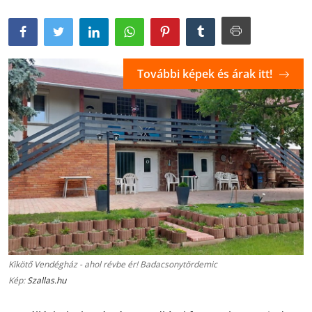
További képek és árak itt!
Kikötő Vendégház - ahol révbe ér! Badacsonytördemic
Kép:
Szallas.hu