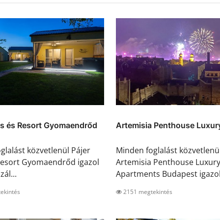
ázs és Resort Gyomaendrőd
Artemisia Penthouse Luxury
glalást közvetlenül Pájer
Minden foglalást közvetlenü
Resort Gyomaendrőd igazol
Artemisia Penthouse Luxur
zál...
Apartments Budapest igazol 
ekintés
2151 megtekintés