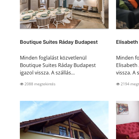
Boutique Suites Ráday Budapest
Elisabet
Minden foglalást közvetlenül
Minden fo
Boutique Suites Ráday Budapest
Elisabeth
igazol vissza. A szállás...
vissza. A s
2088 megtekintés
2194 megt