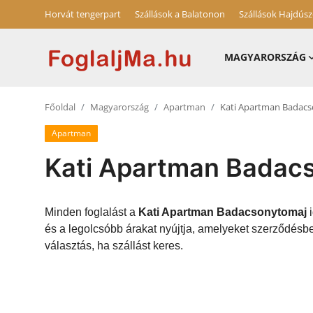
Horvát tengerpart
Szállások a Balatonon
Szállások Hajdús
MAGYARORSZÁG
Horvát tengerpart
Főoldal
Magyarország
Apartman
Kati Apartman Badac
Magyarország
Apartman
Horvátország
Kati Apartman Badac
Szállások a Balatonon
Szállások Hajdúszoboszlón
Minden foglalást a
Kati Apartman Badacsonytomaj
i
és a legolcsóbb árakat nyújtja, amelyeket szerződésb
Blog
választás, ha szállást keres.