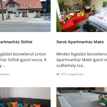
partmanház Siófok
Sarok Apartmanház Makó
glalást közvetlenül Linton
Minden foglalást közvetlenü
áz Siófok igazol vissza. A
Apartmanház Makó igazol vi
 ...
szálláshely sza...
ekintés
1975 megtekintés