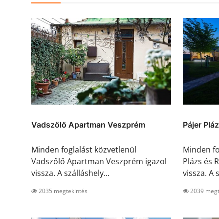
Vadszőlő Apartman Veszprém
Pájer Pl
Minden foglalást közvetlenül
Minden fo
Vadszőlő Apartman Veszprém igazol
Plázs és 
vissza. A szálláshely...
vissza. A s
2035 megtekintés
2039 megt