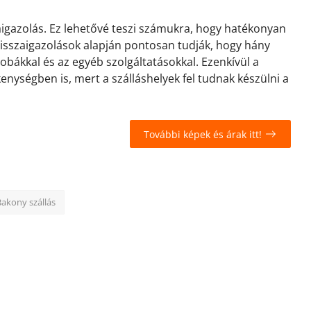
zaigazolás. Ez lehetővé teszi számukra, hogy hatékonyan
 visszaigazolások alapján pontosan tudják, hogy hány
zobákkal és az egyéb szolgáltatásokkal. Ezenkívül a
kenységben is, mert a szálláshelyek fel tudnak készülni a
További képek és árak itt!
Bakony szállás