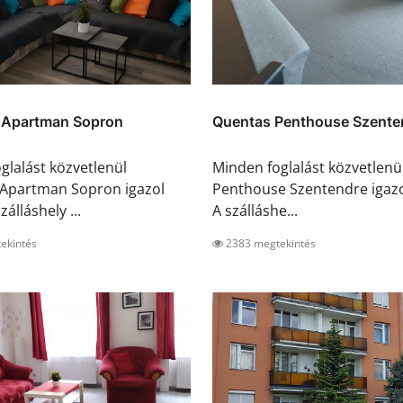
h Apartman Sopron
Quentas Penthouse Szente
glalást közvetlenül
Minden foglalást közvetlen
 Apartman Sopron igazol
Penthouse Szentendre igazol
zálláshely ...
A szálláshe...
ekintés
2383 megtekintés