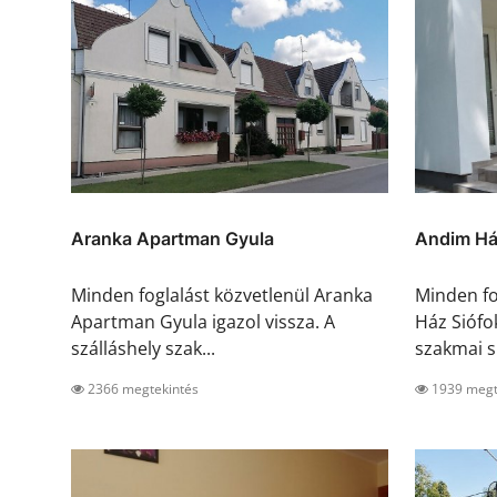
Aranka Apartman Gyula
Andim Há
Minden foglalást közvetlenül Aranka
Minden fo
Apartman Gyula igazol vissza. A
Ház Siófok
szálláshely szak...
szakmai s.
2366 megtekintés
1939 megt