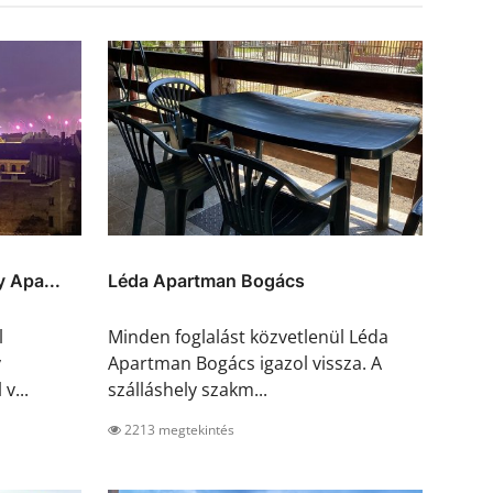
 Apa...
Léda Apartman Bogács
l
Minden foglalást közvetlenül Léda
y
Apartman Bogács igazol vissza. A
v...
szálláshely szakm...
2213 megtekintés