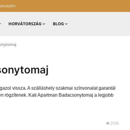
zoboszlón
HORVÁTORSZÁG
BLOG
sonytomaj
sonytomaj
gazol vissza. A szálláshely szakmai színvonalat garantál
en rögzítenek. Kati Apartman Badacsonytomaj a legjobb
2126