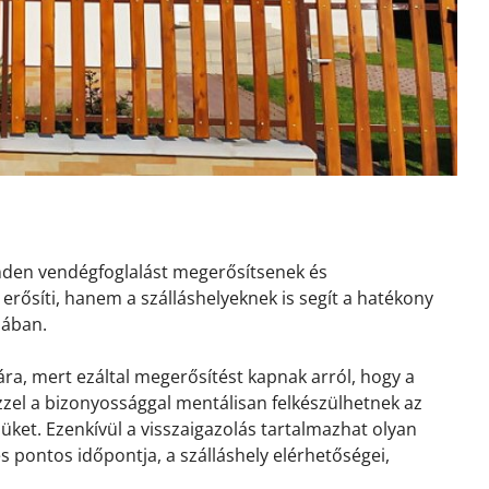
inden vendégfoglalást megerősítsenek és
erősíti, hanem a szálláshelyeknek is segít a hatékony
sában.
ra, mert ezáltal megerősítést kapnak arról, hogy a
 Ezzel a bizonyossággal mentálisan felkészülhetnek az
ket. Ezenkívül a visszaigazolás tartalmazhat olyan
és pontos időpontja, a szálláshely elérhetőségei,