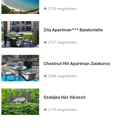
2753 megtekintés
Zita Apartman*** Balatonlelle
2707 megtekintés
Chestnut Hill Apartman Zalakaros
2288 megtekintés
Szalajka Ház Váraszó
2179 megtekintés