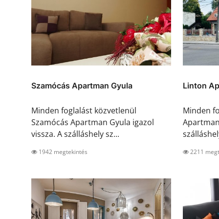
Szamócás Apartman Gyula
Linton A
Minden foglalást közvetlenül
Minden fo
Szamócás Apartman Gyula igazol
Apartmanh
vissza. A szálláshely sz...
szálláshely
1942 megtekintés
2211 megt