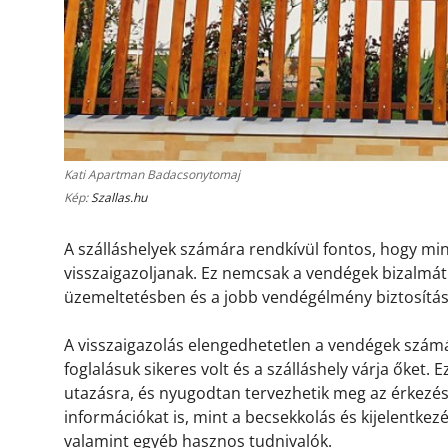
Kati Apartman Badacsonytomaj
Kép:
Szallas.hu
A szálláshelyek számára rendkívül fontos, hogy m
visszaigazoljanak. Ez nemcsak a vendégek bizalmát 
üzemeltetésben és a jobb vendégélmény biztosítá
A visszaigazolás elengedhetetlen a vendégek számá
foglalásuk sikeres volt és a szálláshely várja őket.
utazásra, és nyugodtan tervezhetik meg az érkezésü
információkat is, mint a becsekkolás és kijelentkez
valamint egyéb hasznos tudnivalók.