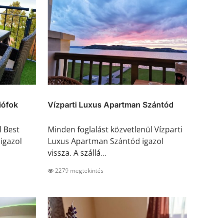
iófok
Vízparti Luxus Apartman Szántód
l Best
Minden foglalást közvetlenül Vízparti
igazol
Luxus Apartman Szántód igazol
vissza. A szállá...
2279 megtekintés