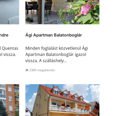
ndre
Ági Apartman Balatonboglár
ül Quentas
Minden foglalást közvetlenül Ági
 vissza.
Apartman Balatonboglár igazol
vissza. A szálláshely...
2380 megtekintés